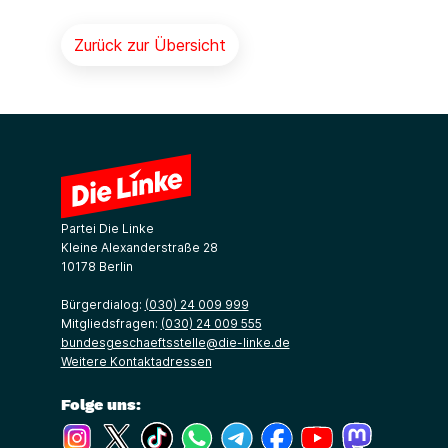
Zurück zur Übersicht
Partei Die Linke
Kleine Alexanderstraße 28
10178 Berlin
Bürgerdialog:
(030) 24 009 999
Mitgliedsfragen:
(030) 24 009 555
bundesgeschaeftsstelle@die-linke.de
Weitere Kontaktadressen
Folge uns:
(Link öffnet ein neues Fenster)
(Link öffnet ein neues Fenster)
(Link öffnet ein neues Fenster)
(Link öffnet ein neues Fenster)
(Link öffnet ein neues Fenster)
(Link öffnet ein neues Fe
(Link öffnet ein n
(Link öffne