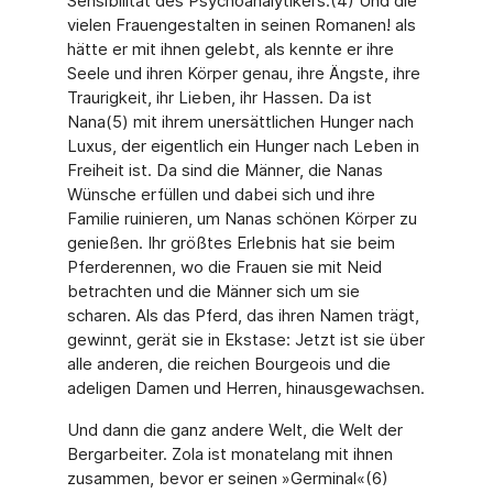
Sensibilität des Psychoanalytikers.(4) Und die
vielen Frauengestalten in seinen Romanen! als
hätte er mit ihnen gelebt, als kennte er ihre
Seele und ihren Körper genau, ihre Ängste, ihre
Traurigkeit, ihr Lieben, ihr Hassen. Da ist
Nana(5) mit ihrem unersättlichen Hunger nach
Luxus, der eigentlich ein Hunger nach Leben in
Freiheit ist. Da sind die Männer, die Nanas
Wünsche erfüllen und dabei sich und ihre
Familie ruinieren, um Nanas schönen Körper zu
genießen. Ihr größtes Erlebnis hat sie beim
Pferderennen, wo die Frauen sie mit Neid
betrachten und die Männer sich um sie
scharen. Als das Pferd, das ihren Namen trägt,
gewinnt, gerät sie in Ekstase: Jetzt ist sie über
alle anderen, die reichen Bourgeois und die
adeligen Damen und Herren, hinausgewachsen.
Und dann die ganz andere Welt, die Welt der
Bergarbeiter. Zola ist monatelang mit ihnen
zusammen, bevor er seinen »Germinal«(6)