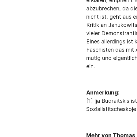
erklären, empfiehlt 
abzubrechen, da die
nicht ist, geht aus 
Kritik an Janukowit
vieler Demonstranti
Eines allerdings is
Faschisten das mit 
mutig und eigentlich
ein.
Anmerkung:
[1] lja Budraitskis 
Sozialistitscheskoj
Mehr von Thomas H