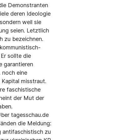
e die Demonstranten
iele deren Ideologie
 sondern weil sie
ng seien. Letztlich
ch zu bezeichnen.
 kommunistisch-
r sollte die
e garantieren
 noch eine
Kapital misstraut.
e faschistische
heint der Mut der
aben.
Über tagesschau.de
ständen die Meldung:
 antifaschistisch zu