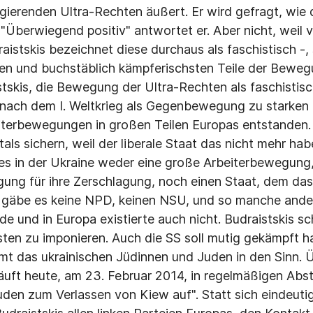
agierenden Ultra-Rechten äußert. Er wird gefragt, wi
 "Überwiegend positiv" antwortet er. Aber nicht, weil v
aistskis bezeichnet diese durchaus als faschistisch -,
ten und buchstäblich kämpferischsten Teile der Bewegu
stskis, die Bewegung der Ultra-Rechten als faschistis
 nach dem I. Weltkrieg als Gegenbewegung zu starken
iterbewegungen in großen Teilen Europas entstanden. E
als sichern, weil der liberale Staat das nicht mehr hab
es in der Ukraine weder eine große Arbeiterbewegung,
ung für ihre Zerschlagung, noch einen Staat, dem das 
" gäbe es keine NPD, keinen NSU, und so manche ander
e und in Europa existierte auch nicht. Budraistskis sc
sten zu imponieren. Auch die SS soll mutig gekämpft h
mt das ukrainischen Jüdinnen und Juden in den Sinn. 
läuft heute, am 23. Februar 2014, in regelmäßigen Ab
uden zum Verlassen von Kiew auf". Statt sich eindeutig