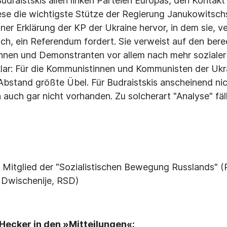
Budraistskis allen linken Parteien Europas, den Kontakt
se die wichtigste Stütze der Regierung Janukowitschs
einer Erklärung der KP der Ukraine hervor, in dem sie, 
sch, ein Referendum fordert. Sie verweist auf den be
nnen und Demonstranten vor allem nach mehr sozialer 
t klar: Für die Kommunistinnen und Kommunisten der Ukr
Abstand größte Übel. Für Budraistskis anscheinend nic
 auch gar nicht vorhanden. Zu solcherart "Analyse" fäll
ist Mitglied der "Sozialistischen Bewegung Russlands" 
e Dwischenije, RSD)
ecker in den »Mitteilungen«: