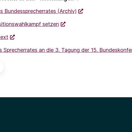
es Bundessprecherrates (Archiv)
itionswahlkampf setzen
text
s Sprecherrates an die 3. Tagung der 15. Bundeskonfe