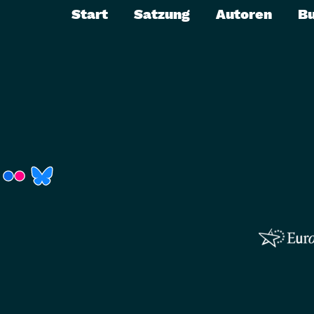
Start
Satzung
Autoren
B
r)
Fenster)
neues Fenster)
t ein neues Fenster)
 öffnet ein neues Fenster)
(Link öffnet ein neues Fenster)
(Link öffnet ein neues Fenster)
(Link öffnet ein neues Fenster)