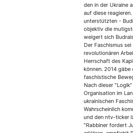
den in der Ukraine 
auf diese reagieren.
unterstützten - Budr
objektiv die mutigs
weigert sich Budrai
Der Faschismus sei
revolutionären Arbe
Herrschaft des Kapit
können. 2014 gäbe 
faschistische Beweg
Nach dieser "Logik
Organisation im Land
ukrainischen Faschi
Wahrscheinlich kom
und den ntv-ticker 
"Rabbiner fordert J