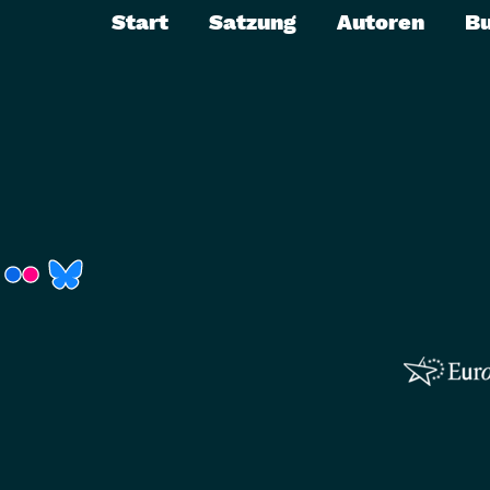
Start
Satzung
Autoren
B
r)
Fenster)
neues Fenster)
t ein neues Fenster)
 öffnet ein neues Fenster)
(Link öffnet ein neues Fenster)
(Link öffnet ein neues Fenster)
(Link öffnet ein neues Fenster)