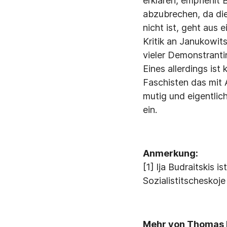
erklären, empfiehlt 
abzubrechen, da die
nicht ist, geht aus 
Kritik an Janukowit
vieler Demonstranti
Eines allerdings is
Faschisten das mit 
mutig und eigentlich
ein.
Anmerkung:
[1] lja Budraitskis 
Sozialistitscheskoj
Mehr von Thomas H