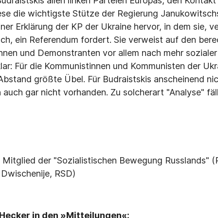
Budraistskis allen linken Parteien Europas, den Kontakt
se die wichtigste Stütze der Regierung Janukowitschs
einer Erklärung der KP der Ukraine hervor, in dem sie, 
sch, ein Referendum fordert. Sie verweist auf den be
nnen und Demonstranten vor allem nach mehr sozialer 
t klar: Für die Kommunistinnen und Kommunisten der Ukr
Abstand größte Übel. Für Budraistskis anscheinend nic
 auch gar nicht vorhanden. Zu solcherart "Analyse" fäll
ist Mitglied der "Sozialistischen Bewegung Russlands" 
e Dwischenije, RSD)
ecker in den »Mitteilungen«: