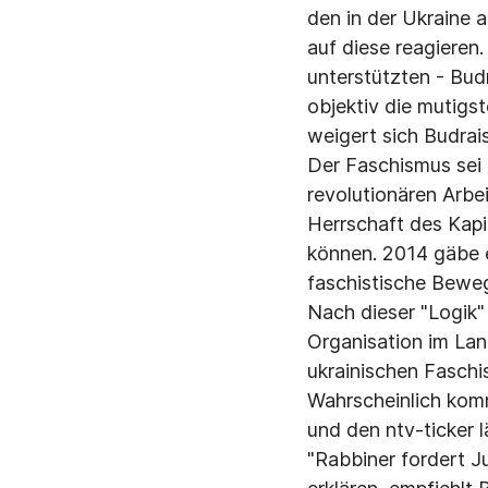
den in der Ukraine 
auf diese reagieren.
unterstützten - Budr
objektiv die mutigs
weigert sich Budrai
Der Faschismus sei
revolutionären Arbe
Herrschaft des Kapit
können. 2014 gäbe 
faschistische Beweg
Nach dieser "Logik
Organisation im Land
ukrainischen Faschi
Wahrscheinlich kom
und den ntv-ticker 
"Rabbiner fordert J