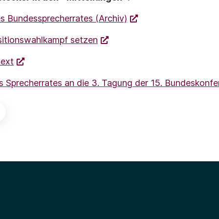
es Bundessprecherrates (Archiv)
itionswahlkampf setzen
text
s Sprecherrates an die 3. Tagung der 15. Bundeskonfe