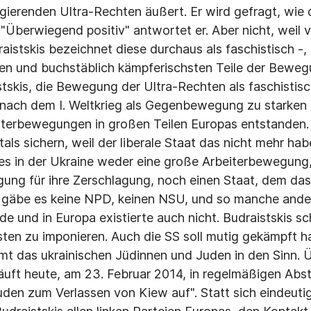
agierenden Ultra-Rechten äußert. Er wird gefragt, wi
 "Überwiegend positiv" antwortet er. Aber nicht, weil v
aistskis bezeichnet diese durchaus als faschistisch -,
ten und buchstäblich kämpferischsten Teile der Bewegu
stskis, die Bewegung der Ultra-Rechten als faschistis
 nach dem I. Weltkrieg als Gegenbewegung zu starken
iterbewegungen in großen Teilen Europas entstanden. E
als sichern, weil der liberale Staat das nicht mehr hab
es in der Ukraine weder eine große Arbeiterbewegung,
ung für ihre Zerschlagung, noch einen Staat, dem das 
" gäbe es keine NPD, keinen NSU, und so manche ander
e und in Europa existierte auch nicht. Budraistskis sc
sten zu imponieren. Auch die SS soll mutig gekämpft h
mt das ukrainischen Jüdinnen und Juden in den Sinn. 
läuft heute, am 23. Februar 2014, in regelmäßigen Ab
uden zum Verlassen von Kiew auf". Statt sich eindeutig