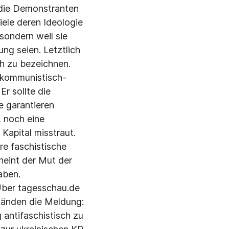
e die Demonstranten
iele deren Ideologie
 sondern weil sie
ng seien. Letztlich
ch zu bezeichnen.
 kommunistisch-
r sollte die
e garantieren
 noch eine
Kapital misstraut.
e faschistische
heint der Mut der
aben.
Über tagesschau.de
ständen die Meldung:
 antifaschistisch zu