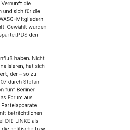
 Vernunft die
 und sich für die
r WASG-Mitgliedern
lt. Gewählt wurden
kspartei.PDS den
influß haben. Nicht
nalisieren, hat sich
rt, der – so zu
2007 durch Stefan
n fünf Berliner
das Forum aus
 Parteiapparate
mit beträchtlichen
tei DIE LINKE als
die politische bzw.