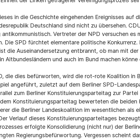
Einheit der Linken getragener Vereinigungsprozeß sein
eses in die Geschichte eingehenden Ereignisses auf di
desrepublik Deutschland sind nicht zu übersehen. C
ig antikommunistisch. Vertreter der NPD versuchen es 
 Die SPD fürchtet elementare politische Konkurrenz. In
 ist die Auseinandersetzung entbrannt, ob man mit de
n Altbundesländern und auch im Bund machen könne o
, die dies befürworten, wird die rot-rote Koalition in B
piel angeführt, zuletzt auf dem Berliner SPD-Landesp
arallel zum Berliner Konstituierungsparteitag zur Parte
 dem Konstituierungsparteitag bewerteten die beiden
rer die Berliner Landeskoalition im wesentlichen als e
Der Verlauf dieses Konstituierungsparteitages bezeugt
rozesses erfolgte Konsolidierung (nicht nur) der Berli
ingten Regierungsbefürwortung. Vergessen scheint da