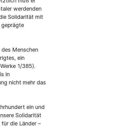
tztlich muß er
utaler werdenden
e Solidarität mit
l geprägte
ng des Menschen
igtes, ein
-Werke 1/385).
s in
ung nicht mehr das
ahrhundert ein und
nsere Solidarität
für die Länder –