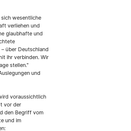
 sich wesentliche
ft verliehen und
ine glaubhafte und
chtete
en – über Deutschland
t ihr verbinden. Wir
ge stellen."
 Auslegungen und
ird voraussichtlich
t vor der
d den Begriff vom
te und im
en: