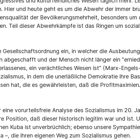
gressives und kulturfeindliches Wesen täglich mehr. Le
 Hier und heute geht es um die Abwehr der immer br
bensqualität der Bevölkerungsmehrheit, besonders um di
n. Teil dieser Abwehrkämpfe ist das Ringen um sozia
ine Gesellschaftsordnung ein, in welcher die Ausbeutu
abgeschafft und der Mensch nicht länger ein "erniedr
erlassenes, ein verächtliches Wesen ist" (Marx-Engels
ozialismus, in dem die unerläßliche Demokratie ihre Basi
sen hat, die es gewährleisten, daß die Profitmaximier
r eine vorurteilsfreie Analyse des Sozialismus im 20. J
e Position, daß dieser historisch legitim war und ist. U
chen Kuba ist unverbrüchlich; ebenso unsere Sympathie 
 –, die ihren eigenen Weg zum Sozialismus gehen.