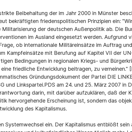
e strikte Beibehaltung der im Jahr 2000 in Münster bes
ut bekräftigten friedenspolitischen Prinzipien ein: "W
e Militarisierung der deutschen Außenpolitik ab. Die B
terventionen im Ausland eingesetzt werden. Aufgrund vi
Frage, ob internationale Militäreinsätze im Auftrag und
m Kampfeinsätze mit Berufung auf Kapitel VII der UN
igen Bedingungen in regionalen Kriegs- und Bürgerkr
n eine friedliche Entwicklung beitragen, zu verneinen.
mmatisches Gründungsdokument der Partei DIE LINKE
G und Linkspartei.PDS am 24. und 25. März 2007 in 
rantwortung darin, mit darüber aufzuklären, daß der Kr
litik hervorgehende Erscheinung ist, sondern das objek
twicklung des Kapitalismus.
nen Systemwechsel ein. Der Kapitalismus entblößt sein 