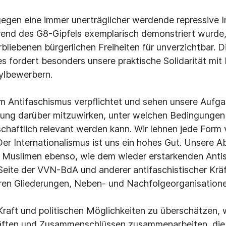
egen eine immer unerträglicher werdende repressive In
end des G8-Gipfels exemplarisch demonstriert wurde,
bliebenen bürgerlichen Freiheiten für unverzichtbar. D
ies fordert besonders unsere praktische Solidarität mit
ylbewerbern.
em Antifaschismus verpflichtet und sehen unsere Aufga
ärung darüber mitzuwirken, unter welchen Bedingunge
schaftlich relevant werden kann. Wir lehnen jede Form
er Internationalismus ist uns ein hohes Gut. Unsere Ab
n Muslimen ebenso, wie dem wieder erstarkenden Antis
 Seite der VVN-BdA und anderer antifaschistischer Kräf
ren Gliederungen, Neben- und Nachfolgeorganisatione
raft und politischen Möglichkeiten zu überschätzen, w
räften und Zusammenschlüssen zusammenarbeiten, die 