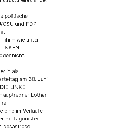
 strukturelles Ende.
e politische
DU/CSU und FDP
mit
 ihr – wie unter
r LINKEN
der nicht.
erlin als
arteitag am 30. Juni
i DIE LINKE
 Hauptredner Lothar
ine
e eine im Verlaufe
ner Protagonisten
s desaströse