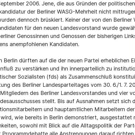
ptember 2006. Jene, die aus Gründen der politischen
andidatur der Berliner WASG-Mehrheit nicht mittrugen
wurden dennoch brüskiert. Keiner der von den Berline
ndidaten für den neuen Landesvorstand wurde gewäh
erliner Genossinnen und Genossen der bisherigen Lin
ens anempfohlenen Kandidaten.
 Berlin dürften auf die der neuen Partei erheblichen E
nfluß zu verstärken und ihn innerparteilich zu institutio
scher Sozialisten (fds) als Zusammenschluß konstituie
tung des Berliner Landesparteitages vom 30. 6./1. 7. 
 Mitgliedern des Berliner Landesvorstandes und vier vo
desausschusses stellt. Bis auf Ausnahmen setzt sich 
ionsmitarbeitern und hauptamtlichen Mitarbeitern der
ird, wie bereits in Berlin demonstriert, ausgestattet 
keiten, sowohl mit Blick auf die Alltagspolitik der Par
Programmdebatte alle Anstrengungen darauf richten, 