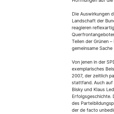
Hoffnungen auf die 
Die Auswirkungen di
Landschaft der Bun
reagieren reflexart
Querfrontangeboten.
Teilen der Grünen –
gemeinsame Sache i
Von jenen in der SPD
exemplarisches Beis
2007, der zeitlich p
stattfand. Auch auf
Bisky und Klaus Lede
Erfolgsgeschichte. 
des Parteibildungsp
der de facto unbed