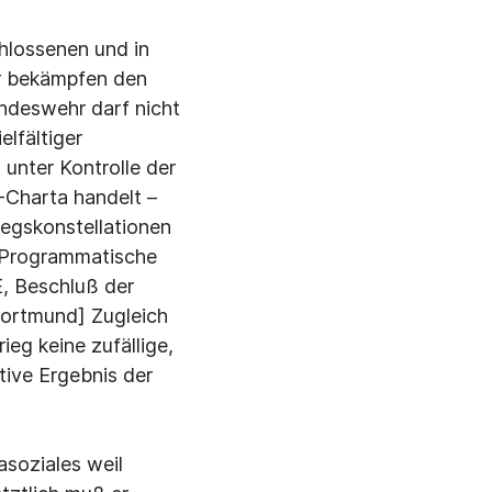
chlossenen und in
ir bekämpfen den
undeswehr darf nicht
elfältiger
 unter Kontrolle der
-Charta handelt –
iegskonstellationen
" [Programmatische
, Beschluß der
Dortmund] Zugleich
ieg keine zufällige,
tive Ergebnis der
asoziales weil