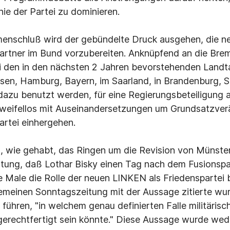
ie der Partei zu dominieren.
nschluß wird der gebündelte Druck ausgehen, die neu
spartner im Bund vorzubereiten. Anknüpfend an die Br
ei den in den nächsten 2 Jahren bevorstehenden Land
sen, Hamburg, Bayern, im Saarland, in Brandenburg, 
dazu benutzt werden, für eine Regierungsbeteiligung
zweifellos mit Auseinandersetzungen um Grundsatzver
rtei einhergehen.
rd, wie gehabt, das Ringen um die Revision von Münster
tung, daß Lothar Bisky einen Tag nach dem Fusionspar
 Male die Rolle der neuen LINKEN als Friedenspartei 
gemeinen Sonntagszeitung mit der Aussage zitierte wur
führen, "in welchem genau definierten Falle militärisc
gerechtfertigt sein könnte." Diese Aussage wurde wed