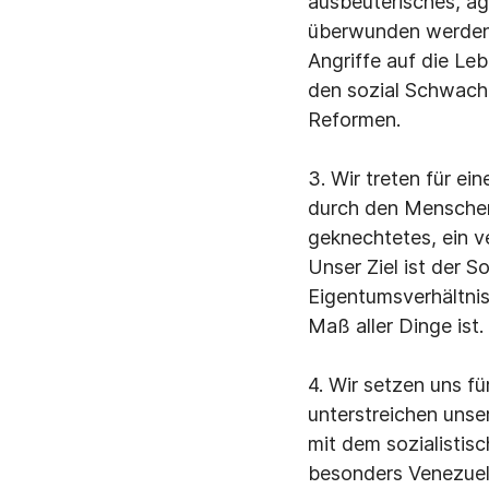
ausbeuterisches, ag
überwunden werden.
Angriffe auf die Le
den sozial Schwache
Reformen.
3. Wir treten für e
durch den Menschen 
geknechtetes, ein v
Unser Ziel ist der S
Eigentumsverhältnis
Maß aller Dinge ist.
4. Wir setzen uns fü
unterstreichen unser
mit dem sozialistis
besonders Venezuela