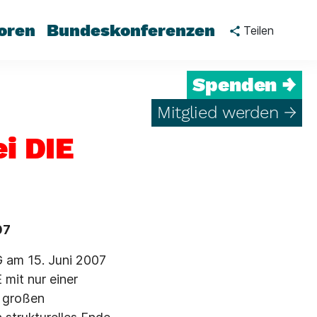
oren
Bundeskonferenzen
Teilen
Spenden →
Mitglied werden →
i DIE
07
 am 15. Juni 2007
 mit nur einer
n großen