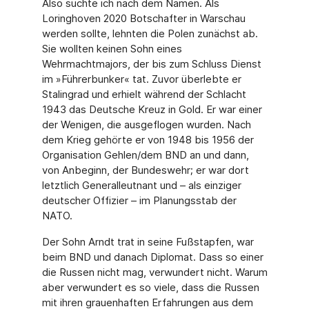
Also suchte ich nach dem Namen. Als
Loringhoven 2020 Bot­schafter in Warschau
werden sollte, lehnten die Polen zunächst ab.
Sie woll­ten keinen Sohn eines
Wehrmachtmajors, der bis zum Schluss Dienst
im »Führerbunker« tat. Zuvor überlebte er
Stalingrad und erhielt während der Schlacht
1943 das Deutsche Kreuz in Gold. Er war einer
der Wenigen, die ausgeflogen wurden. Nach
dem Krieg gehörte er von 1948 bis 1956 der
Organisation Gehlen/dem BND an und dann,
von Anbeginn, der Bundes­wehr; er war dort
letztlich Generalleutnant und – als einziger
deutscher Offi­zier – im Planungsstab der
NATO.
Der Sohn Arndt trat in seine Fußstapfen, war
beim BND und danach Diplo­mat. Dass so einer
die Russen nicht mag, verwundert nicht. Warum
aber verwundert es so viele, dass die Russen
mit ihren grauenhaften Erfahrungen aus dem