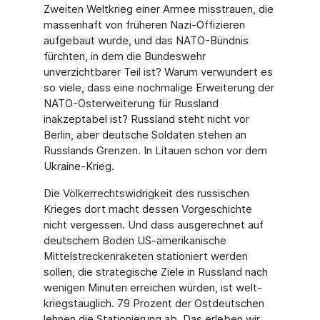
Zweiten Weltkrieg einer Armee misstrauen, die
massenhaft von frü­heren Nazi-Offizieren
aufgebaut wurde, und das NATO-Bündnis
fürchten, in dem die Bundeswehr
unverzichtbarer Teil ist? Warum verwundert es
so viele, dass eine nochmalige Erweiterung der
NATO-Osterweiterung für Russland
inakzeptabel ist? Russland steht nicht vor
Berlin, aber deutsche Soldaten stehen an
Russlands Grenzen. In Litauen schon vor dem
Ukraine-Krieg.
Die Völkerrechtswidrigkeit des russischen
Krieges dort macht dessen Vorge­schichte
nicht vergessen. Und dass ausgerechnet auf
deutschem Boden US-amerikanische
Mittelstreckenraketen stationiert werden
sollen, die strategi­sche Ziele in Russland nach
wenigen Minuten erreichen würden, ist welt­
kriegstauglich. 79 Prozent der Ostdeutschen
lehnen die Stationierung ab. Das erleben wir