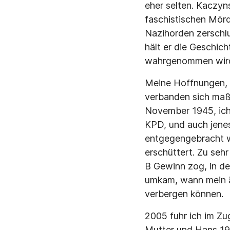
eher selten. Kaczyn
faschistischen Mör
Nazihorden zerschl
hält er die Geschic
wahrgenommen wir
Meine Hoffnungen, d
verbanden sich maß
November 1945, ich 
KPD, und auch jene
entgegengebracht w
erschüttert. Zu sehr
B Gewinn zog, in de
umkam, wann mein ält
verbergen können.
2005 fuhr ich im Zu
Mutter und Hans 19