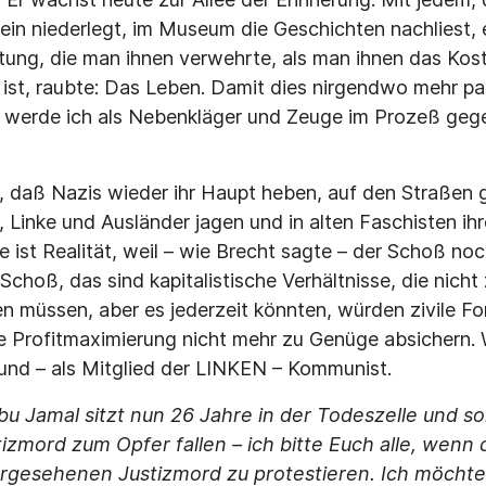
ein niederlegt, im Museum die Geschichten nachliest, 
ung, die man ihnen verwehrte, als man ihnen das Kos
t, raubte: Das Leben. Damit dies nirgendwo mehr pass
t, werde ich als Nebenkläger und Zeuge im Prozeß ge
, daß Nazis wieder ihr Haupt heben, auf den Straßen g
 Linke und Ausländer jagen und in alten Faschisten ihr
ist Realität, weil – wie Brecht sagte – der Schoß noch
Schoß, das sind kapitalistische Verhältnisse, die nich
 müssen, aber es jederzeit könnten, würden zivile F
ie Profitmaximierung nicht mehr zu Genüge absichern. 
t und – als Mitglied der LINKEN – Kommunist.
u Jamal sitzt nun 26 Jahre in der Todeszelle und so
izmord zum Opfer fallen – ich bitte Euch alle, wenn
rgesehenen Justizmord zu protestieren. Ich möchte