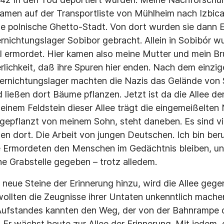
amen auf der Transportliste von Mühlheim nach Izbica
ine polnische Ghetto-Stadt. Von dort wurden sie dann 
rnichtungslager Sobibor gebracht. Allein in Sobibór 
l ermordet. Hier kamen also meine Mutter und mein B
rlichkeit, daß ihre Spuren hier enden. Nach dem einzig
Vernichtungslager machten die Nazis das Gelände von
ließen dort Bäume pflanzen. Jetzt ist da die Allee der
einem Feldstein dieser Allee trägt die eingemeißelte
 gepflanzt von meinem Sohn, steht daneben. Es sind vi
n dort. Die Arbeit von jungen Deutschen. Ich bin beruh
e Ermordeten den Menschen im Gedächtnis bleiben, un
e Grabstelle gegeben – trotz alledem.
eue Steine der Erinnerung hinzu, wird die Allee geg
wollten die Zeugnisse ihrer Untaten unkenntlich mache
ufstandes kannten den Weg, der von der Bahnrampe di
Er wächst heute zur Allee der Erinnerung. Mit jedem,