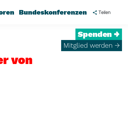
oren
Bundeskonferenzen
Teilen
Spenden →
Mitglied werden →
er von