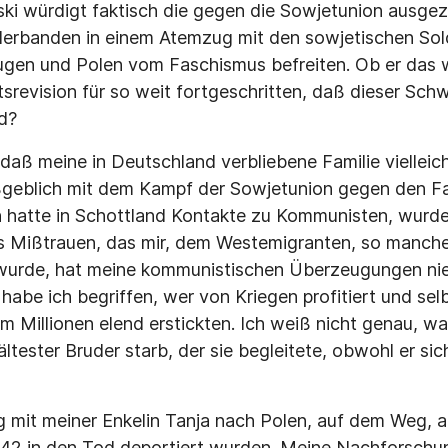
ski würdigt faktisch die gegen die Sowjetunion ausg
derbanden in einem Atemzug mit den sowjetischen Sol
ugen und Polen vom Faschismus befreiten. Ob er das
htsrevision für so weit fortgeschritten, daß dieser Sc
d?
aß meine in Deutschland verbliebene Familie vielleich
geblich mit dem Kampf der Sowjetunion gegen den F
hatte in Schottland Kontakte zu Kommunisten, wurde 
s Mißtrauen, das mir, dem Westemigranten, so manch
urde, hat meine kommunistischen Überzeugungen nie
 habe ich begriffen, wer von Kriegen profitiert und se
m Millionen elend erstickten. Ich weiß nicht genau, w
ester Bruder starb, der sie begleitete, obwohl er sich
g mit meiner Enkelin Tanja nach Polen, auf dem Weg, 
42 in den Tod deportiert wurden. Meine Nachforsch