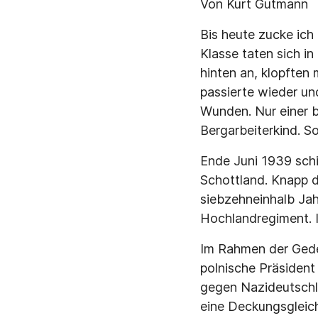
Von Kurt Gutmann
Bis heute zucke ic
Klasse taten sich i
hinten an, klopften 
passierte wieder un
Wunden. Nur einer be
Bergarbeiterkind. S
Ende Juni 1939 schi
Schottland. Knapp d
siebzehneinhalb Jah
Hochlandregiment. I
Im Rahmen der Geden
polnische Präsident 
gegen Nazideutschl
eine Deckungsgleich