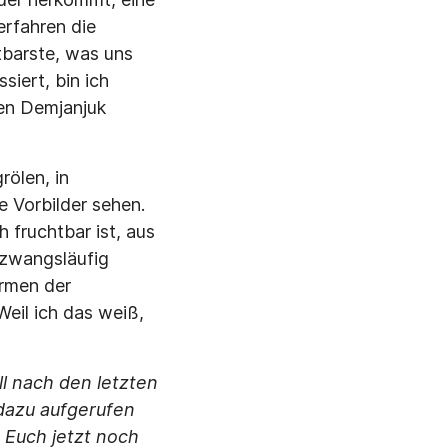
erfahren die
tbarste, was uns
iert, bin ich
gen Demjanjuk
rölen, in
e Vorbilder sehen.
 fruchtbar ist, aus
t zwangsläufig
ormen der
Weil ich das weiß,
ll nach den letzten
 dazu aufgerufen
 Euch jetzt noch