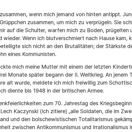
h zusammen, wenn mich jemand von hinten antippt. Ju
n Grüppchen zusammen, um mich zu verprügeln. Sie sch
mir auf die Schulter, warfen mich zu Boden, prügelten 
d wieder. Wenn ich blutverschmiert nach Hause kam, kü
teiligte sich nicht an den Brutalitäten; der Stärkste de
ohn eines Kommunisten.
ckte mich meine Mutter mit einem der letzten Kindert
rei Monate später begann der II. Weltkrieg. An jenem 
re alt wurde, meldete ich mich freiwillig zum Schottis
ch diente bis 1948 in der britischen Armee.
kfeierlichkeiten zum 70. Jahrestag des Kriegsbeginn
Lech Kaczynski (ich zitiere) „alle Soldaten, die im Zwe
and und den bolschewistischen Totalitarismus gekämp
heit zwischen Antikommunismus und Irrationalismus in