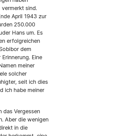
 vermerkt sind.
Ende April 1943 zur
wurden 250.000
ruder Hans um. Es
en erfolgreichen
 Sobibor dem
 Erinnerung. Eine
n Namen meiner
ele solcher
igter, seit ich dies
d ich habe meiner
en das Vergessen
n. Aber die wenigen
rekt in die
 der herkommt, eine