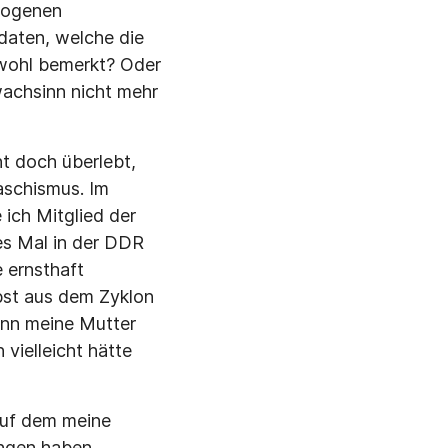
ezogenen
daten, welche die
 wohl bemerkt? Oder
hwachsinn nicht mehr
t doch überlebt,
aschismus. Im
ich Mitglied der
es Mal in der DDR
 ernsthaft
lbst aus dem Zyklon
ann meine Mutter
 vielleicht hätte
auf dem meine
ungen haben