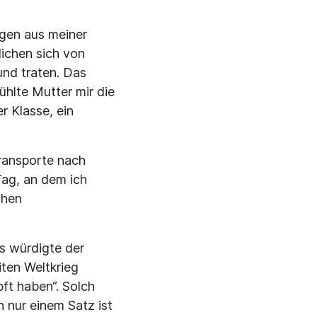
ngen aus meiner
lichen sich von
und traten. Das
hlte Mutter mir die
r Klasse, ein
ransporte nach
Tag, an dem ich
chen
s würdigte der
iten Weltkrieg
ft haben“. Solch
 nur einem Satz ist