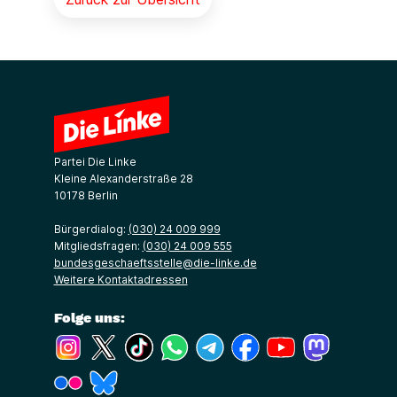
Partei Die Linke
Kleine Alexanderstraße 28
10178 Berlin
Bürgerdialog:
(030) 24 009 999
Mitgliedsfragen:
(030) 24 009 555
bundesgeschaeftsstelle@die-linke.de
Weitere Kontaktadressen
Folge uns:
(Link öffnet ein neues Fenster)
(Link öffnet ein neues Fenster)
(Link öffnet ein neues Fenster)
(Link öffnet ein neues Fenster)
(Link öffnet ein neues Fenster)
(Link öffnet ein neues Fe
(Link öffnet ein n
(Link öffne
(Link öffnet ein neues Fenster)
(Link öffnet ein neues Fenster)