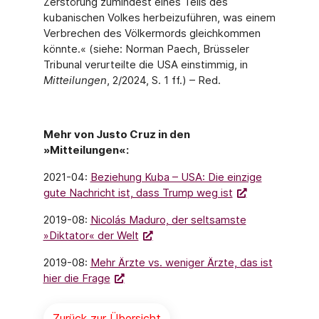
Zerstörung zumindest eines Teils des
kubanischen Volkes herbeizuführen, was einem
Verbrechen des Völkermords gleichkommen
könnte.« (siehe: Norman Paech, Brüsseler
Tribunal verurteilte die USA einstimmig, in
Mitteilungen
, 2/2024, S. 1 ff.) – Red.
Mehr von Justo Cruz in den
»Mitteilungen«:
2021-04:
Beziehung Kuba – USA: Die einzige
gute Nachricht ist, dass Trump weg ist
2019-08:
Nicolás Maduro, der seltsamste
»Diktator« der Welt
2019-08:
Mehr Ärzte vs. weniger Ärzte, das ist
hier die Frage
Zurück zur Übersicht