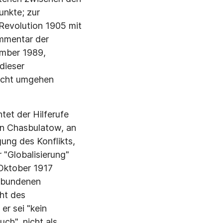
unkte; zur
Revolution 1905 mit
ommentar der
ember 1989,
dieser
nicht umgehen
et der Hilferufe
an Chasbulatow, an
ung des Konflikts,
 "Globalisierung"
 Oktober 1917
ngebundenen
ht des
er sei "kein
uch", nicht als