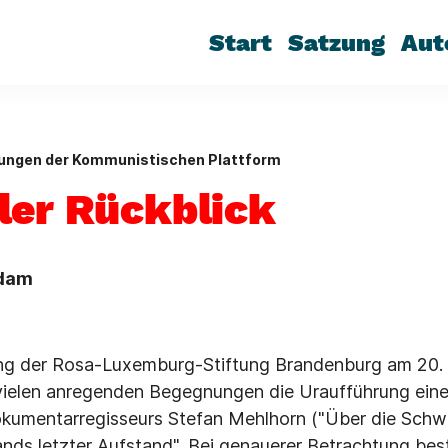
Start
Satzung
Aut
lungen der Kommunistischen Plattform
ler Rückblick
sdam
g der Rosa-Luxemburg-Stiftung Brandenburg am 20.
vielen anregenden Begegnungen die Uraufführung ein
okumentarregisseurs Stefan Mehlhorn ("Über die Schw
nds letzter Aufstand". Bei genauerer Betrachtung be