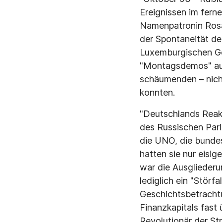
Ereignissen im fern
Namenpatronin Rosa
der Spontaneität d
Luxemburgischen Ge
"Montagsdemos" auf 
schäumenden – nich
konnten.
"Deutschlands Reakt
des Russischen Par
die UNO, die bundes
hatten sie nur eisi
war die Ausgliederu
lediglich ein "Störf
Geschichtsbetrachtu
Finanzkapitals fast
Revolutionär der Str