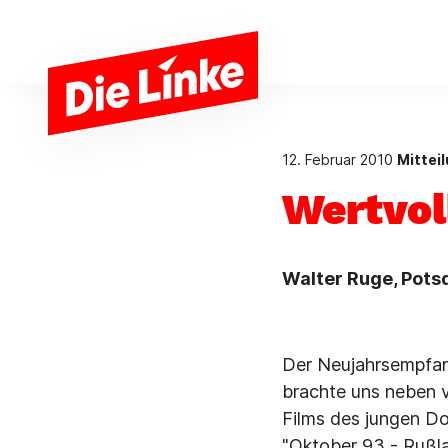
Zum Hauptinhalt springen
12. Februar 2010
Mittei
Wertvol
Walter Ruge, Pot
Der Neujahrsempfan
brachte uns neben 
Films des jungen D
"Oktober 93 - Rußla