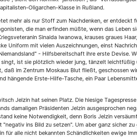
pitalisten-Oligarchen-Klasse in Rußland.
tet mehr als nur Stoff zum Nachdenken, er entdeckt f
agonisten, die man erfinden müßte, wenn das Leben sie
Kriegsveteranin Sinaida Iwanowa, krauses graues Haar
ke Uniform mit vielen Auszeichnungen, einst Nachric
"Niemandsland" - Hilfsbereitschaft ihre erste Devise. W
singt, ist sie plötzlich wieder jung, tänzelt leichtfüßig
t, daß im Zentrum Moskaus Blut fließt, geschossen wird
nd hängende Erste-Hilfe-Tasche, ein Paar Lebensmittel
itsch Jelzin hat seinen Platz. Die hiesige Tagespres
ands damaligen Präsidenten Jelzin ausgesprochen negat
tand keine Notwendigkeit, denn Boris Jelzin versäumt
t "negativ ins Bild zu setzen". Um aber ganz sicher zu
in für alle nicht bekannten Schändlichkeiten ewige I