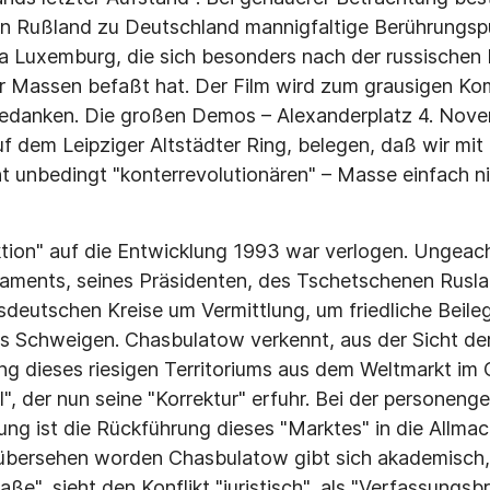
en Rußland zu Deutschland mannigfaltige Berührungsp
 Luxemburg, die sich besonders nach der russischen 
er Massen befaßt hat. Der Film wird zum grausigen K
danken. Die großen Demos – Alexanderplatz 4. Nov
dem Leipziger Altstädter Ring, belegen, daß wir mit 
t unbedingt "konterrevolutionären" – Masse einfach 
ion" auf die Entwicklung 1993 war verlogen. Ungeacht
laments, seines Präsidenten, des Tschetschenen Rusl
deutschen Kreise um Vermittlung, um friedliche Beileg
ges Schweigen. Chasbulatow verkennt, aus der Sicht der
ng dieses riesigen Territoriums aus dem Weltmarkt im
all", der nun seine "Korrektur" erfuhr. Bei der persone
ng ist die Rückführung dieses "Marktes" in die Allmac
 übersehen worden Chasbulatow gibt sich akademisch, 
aße", sieht den Konflikt "juristisch", als "Verfassungsbr