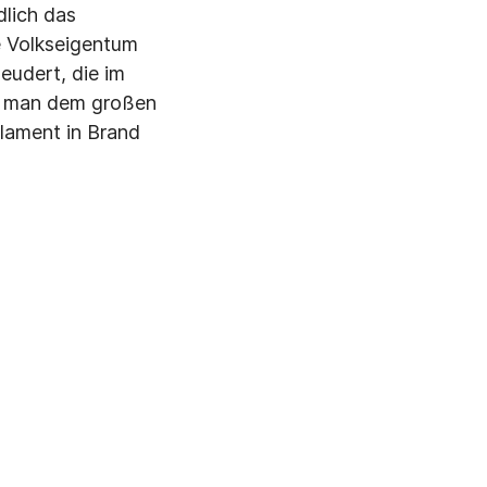
dlich das
e Volkseigentum
eudert, die im
gt man dem großen
rlament in Brand