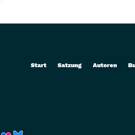
Start
Satzung
Autoren
B
r)
Fenster)
neues Fenster)
t ein neues Fenster)
 öffnet ein neues Fenster)
(Link öffnet ein neues Fenster)
(Link öffnet ein neues Fenster)
(Link öffnet ein neues Fenster)