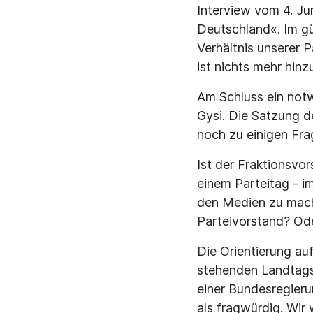
Interview vom 4. Jun
Deutschland«. Im gü
Verhältnis unserer 
ist nichts mehr hinz
Am Schluss ein notw
Gysi. Die Satzung d
noch zu einigen Fra
Ist der Fraktionsvo
einem Parteitag - 
den Medien zu mache
Parteivorstand? Od
Die Orientierung au
stehenden Landtagsw
einer Bundesregieru
als fragwürdig. Wir