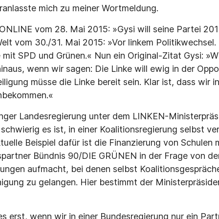
veranlasste mich zu meiner Wortmeldung.
T ONLINE vom 28. Mai 2015: »Gysi will seine Partei 201
lt vom 30./31. Mai 2015: »Vor linkem Politikwechsel. G
 mit SPD und Grünen.« Nun ein Original-Zitat Gysi: »
naus, wenn wir sagen: Die Linke will ewig in der Oppos
ligung müsse die Linke bereit sein. Klar ist, dass wir in
rchbekommen.«
ringer Landesregierung unter dem LINKEN-Ministerprä
chwierig es ist, in einer Koalitionsregierung selbst v
elle Beispiel dafür ist die Finanzierung von Schulen mi
nspartner Bündnis 90/DIE GRÜNEN in der Frage von de
ungen aufmacht, bei denen selbst Koalitionsgespräch
inigung zu gelangen. Hier bestimmt der Ministerpräsid
s erst, wenn wir in einer Bundesregierung nur ein Part