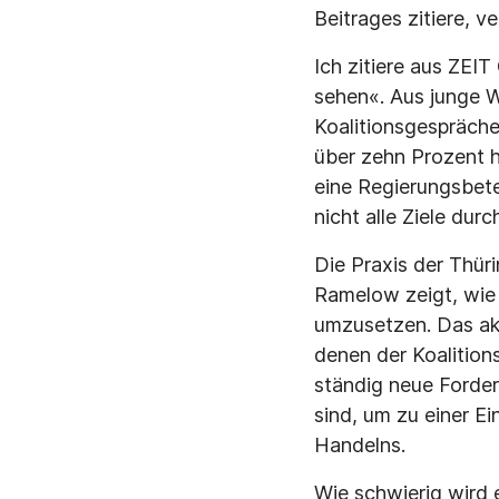
Beitrages zitiere, 
Ich zitiere aus ZEI
sehen«. Aus junge We
Koalitionsgespräche
über zehn Prozent hi
eine Regierungsbetei
nicht alle Ziele du
Die Praxis der Thü
Ramelow zeigt, wie s
umzusetzen. Das aktu
denen der Koalitio
ständig neue Forder
sind, um zu einer E
Handelns.
Wie schwierig wird e