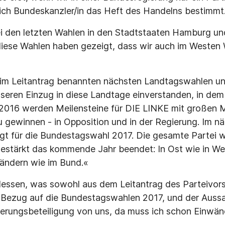
ich Bundeskanzler/in das Heft des Handelns bestimmt
ei den letzten Wahlen in den Stadtstaaten Hamburg u
diese Wahlen haben gezeigt, dass wir auch im Westen
n im Leitantrag benannten nächsten Landtagswahlen u
nseren Einzug in diese Landtage einverstanden, in dem 
»2016 werden Meilensteine für DIE LINKE mit großen M
zu gewinnen - in Opposition und in der Regierung. Im 
gt für die Bundestagswahl 2017. Die gesamte Partei w
stärkt das kommende Jahr beendet: In Ost wie in Wes
Ländern wie im Bund.«
dessen, was sowohl aus dem Leitantrag des Parteivor
n Bezug auf die Bundestagswahlen 2017, und der Auss
ierungsbeteiligung von uns, da muss ich schon Einwä