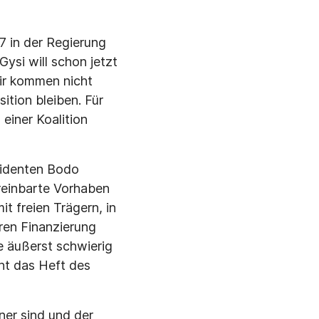
7 in der Regierung
ysi will schon jetzt
Wir kommen nicht
ition bleiben. Für
 einer Koalition
sidenten Bodo
ereinbarte Vorhaben
t freien Trägern, in
ren Finanzierung
e äußerst schwierig
ent das Heft des
ner sind und der