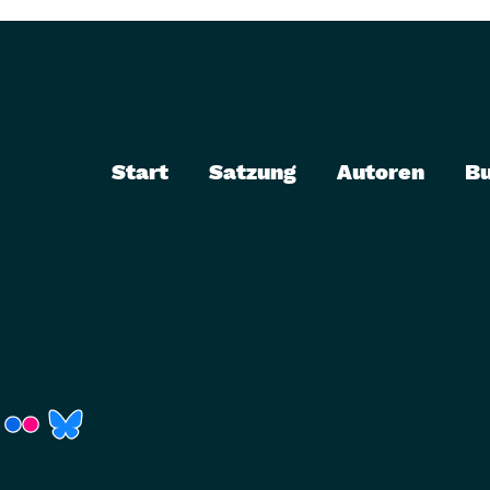
Start
Satzung
Autoren
B
r)
Fenster)
neues Fenster)
t ein neues Fenster)
 öffnet ein neues Fenster)
(Link öffnet ein neues Fenster)
(Link öffnet ein neues Fenster)
(Link öffnet ein neues Fenster)