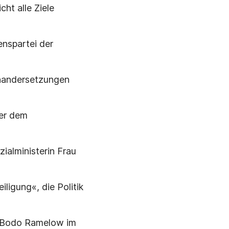
cht alle Ziele
enspartei der
inandersetzungen
ter dem
zialministerin Frau
ligung«, die Politik
u Bodo Ramelow im