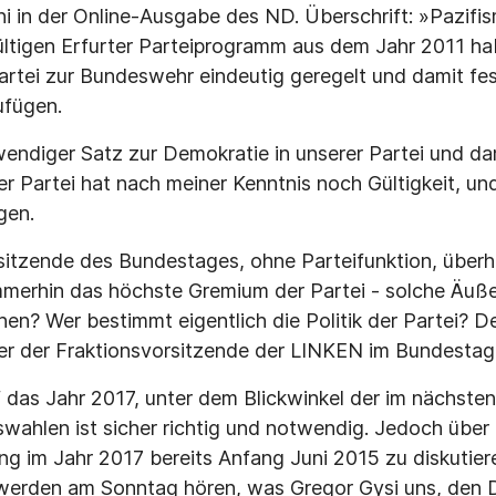
i in der Online-Ausgabe des ND. Überschrift: »Pazifism
ltigen Erfurter Parteiprogramm aus dem Jahr 2011 ha
Partei zur Bundeswehr eindeutig geregelt und damit f
ufügen.
endiger Satz zur Demokratie in unserer Partei und da
er Partei hat nach meiner Kenntnis noch Gültigkeit, u
gen.
rsitzende des Bundestages, ohne Parteifunktion, überh
immerhin das höchste Gremium der Partei - solche Äu
n? Wer bestimmt eigentlich die Politik der Partei? D
er der Fraktionsvorsitzende der LINKEN im Bundestag
f das Jahr 2017, unter dem Blickwinkel der im nächsten
ahlen ist sicher richtig und notwendig. Jedoch über 
ng im Jahr 2017 bereits Anfang Juni 2015 zu diskutiere
 werden am Sonntag hören, was Gregor Gysi uns, den 