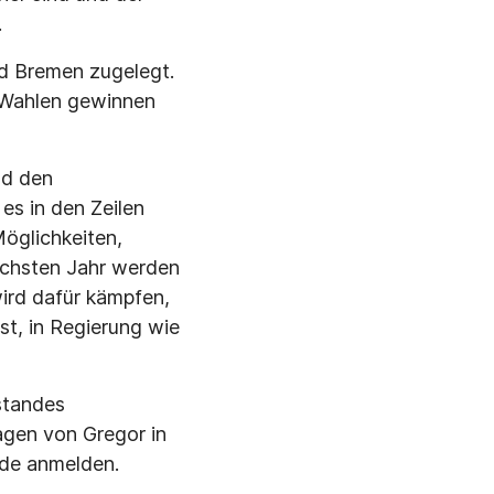
.
nd Bremen zugelegt.
 Wahlen gewinnen
nd den
es in den Zeilen
öglichkeiten,
nächsten Jahr werden
ird dafür kämpfen,
t, in Regierung wie
standes
agen von Gregor in
nde anmelden.