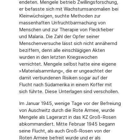
endeten. Mengele betrieb Zwillings­forschung,
er befasste sich mit Wachstumsanomalien bei
Kleinwüchsigen, suchte Metho­den zur
massenhaften Unfruchtbarmachung von
Menschen und zur Therapie von Fleckfie­ber
und Malaria. Die Zahl der Opfer seiner
Menschenversuche lässt sich nicht annähernd
beziffern, denn alle einschlägigen Akten
wurden in den letzten Kriegswochen
vernichtet. Mengele selbst hatte eine eigene
»Materialsammlung«, die er ungeachtet der
damit ver­bundenen Risiken sogar auf der
Flucht nach Südamerika in einem Koffer mit
sich führte. Diese Unterlagen sind verschollen.
Im Januar 1945, wenige Tage vor der Befreiung
von Auschwitz durch die Rote Armee, wur­de
Mengele als Lagerarzt in das KZ Groß-Rosen
abkommandiert. Mitte Februar 1945 be­gann
seine Flucht, als auch Groß-Rosen von der
Roten Armee befreit wurde und er als