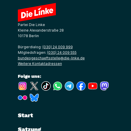
Partei Die Linke
Kleine Alexanderstraße 28
10178 Berlin
Bürgerdialog:
(030) 24 009 999
Mitgliedsfragen:
(030) 24 009 555
bundesgeschaeftsstelle@die-linke.de
Weitere Kontaktadressen
Folge uns:
(Link öffnet ein neues Fenster)
(Link öffnet ein neues Fenster)
(Link öffnet ein neues Fenster)
(Link öffnet ein neues Fenster)
(Link öffnet ein neues Fenster)
(Link öffnet ein neues Fe
(Link öffnet ein n
(Link öffne
(Link öffnet ein neues Fenster)
(Link öffnet ein neues Fenster)
Start
Satzung