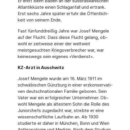
Er erlitt beim Baden an der südbrasilianischen
At­lantikküste einen Schlaganfall und ertrank.
Erst sechs Jahre später erfuhr die Öffentlich­
keit von seinem Ende.
Fast fünfunddreißig Jahre war Josef Mengele
auf der Flucht. Dass diese Flucht gelang, ob­
wohl er zeitweise einer der weltweit
meistgesuchten Kriegsverbrecher war, war
keines­wegs sein eigenes »Verdienst«.
KZ-Arzt in Auschwitz
Josef Mengele wurde am 16. März 1911 im
schwäbischen Günzburg in einer erzkonservati­
ven deutschnationalen Familie geboren. Sein
Vater war ein erfolgreicher Unternehmer. Ob­
wohl Mengele als ältestem Sohn die Rolle des
Juniorchefs zugedacht war, strebte er eine
wissenschaftliche Laufbahn an. Ab 1930
studierte er daher in München, Bonn und Wien
Anthropologie und Medizin. Nach dem Studium