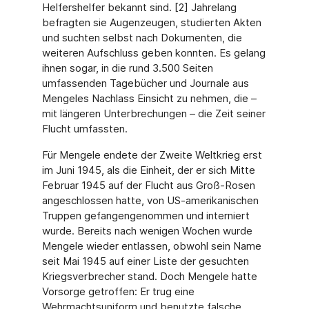
Helfershelfer bekannt sind. [2] Jahrelang
befragten sie Augenzeugen, studierten Akten
und suchten selbst nach Dokumenten, die
weiteren Aufschluss geben konnten. Es gelang
ihnen sogar, in die rund 3.500 Seiten
umfassenden Tagebücher und Journale aus
Mengeles Nachlass Einsicht zu nehmen, die –
mit längeren Unterbrechungen – die Zeit seiner
Flucht umfassten.
Für Mengele endete der Zweite Weltkrieg erst
im Juni 1945, als die Einheit, der er sich Mit­te
Februar 1945 auf der Flucht aus Groß-Rosen
angeschlossen hatte, von US-amerikani­schen
Truppen gefangengenommen und interniert
wurde. Bereits nach wenigen Wochen wurde
Mengele wieder entlassen, obwohl sein Name
seit Mai 1945 auf einer Liste der ge­suchten
Kriegsverbrecher stand. Doch Mengele hatte
Vorsorge getroffen: Er trug eine
Wehrmachtsuniform und benutzte falsche