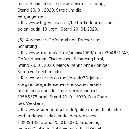
um-beschmiertes-konew-denkmal-in-prag,
Stand 20. 01. 2020. Streit um die
Vergangenheit,
URL: www.tagesschau.de/faktenfinder/russland-
polen-putin-101.html, Stand 20. 01. 2020.
[5] Auschwitz-Opfer mahnen Fischer und
Scharping,
URL: www.abendblatt.de/archiv/1999/article204621747
Opfer-mahnen-Fischer-und-Scharping.html,
Stand 20. 01. 2020. Merkel nennt Annexion der
Krim »verbrecherisch«,
URL: www.faz.net/aktuell/politik/70-jahre-
kriegsende/gedenken-in-moskau-merkel-
nennt-annexion-der-krim-verbrecherisch-
13585275.html, Stand 20. 01. 2020. Das Ende
des Westens,
URL: www.sueddeutsche.de/politik/transatlantische-
verbundenheit-das-ende-des-westens-
1.3289483, Stand 20. 01. 2020. Empörung
wegen Gaulands Relativierung der NS-Zeit,