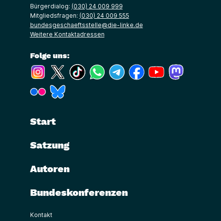
Bürgerdialog:
(030) 24 009 999
Mitgliedsfragen:
(030) 24 009 555
bundesgeschaeftsstelle@die-linke.de
Weitere Kontaktadressen
Folge uns:
(Link öffnet ein neues Fenster)
(Link öffnet ein neues Fenster)
(Link öffnet ein neues Fenster)
(Link öffnet ein neues Fenster)
(Link öffnet ein neues Fenster)
(Link öffnet ein neues Fe
(Link öffnet ein n
(Link öffne
(Link öffnet ein neues Fenster)
(Link öffnet ein neues Fenster)
Start
Satzung
Autoren
Bundeskonferenzen
Kontakt