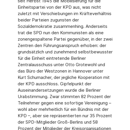
seit Herbst 1945 die Mobilisierung für die
Einheitspartei von der KPD aus, was nicht
zuletzt mit Verschiebungen im Kräfteverhältnis
beider Parteien zugunsten der
Sozialdemokratie zusammenhing. Anderseits
trat die SPD nun den Kommunisten als eine
zonengespaltene Partei gegenüber, in der zwei
Zentren den Führungsanspruch erhoben: der
grundsätzlich und zunehmend selbstbewusster
für die Einheit eintretende Berliner
Zentralausschuss unter Otto Grotewohl und
das Büro der Westzonen in Hannover unter
Kurt Schumacher, der jegliche Kooperation mit
der KPD ausschloss. Gipfelpunkt der
Auseinandersetzungen wurde die Berliner
Urabstimmung. Zwar stimmten 82 Prozent der
Teilnehmer gegen eine sofortige Vereinigung –
wohl aber mehrheitlich für ein Bündnis mit der
KPD –, aber sie repräsentierten nur 35 Prozent
der SPD-Mitglieder Groß-Berlins und 58
Prozent der Mitglieder der Kreisorganisationen