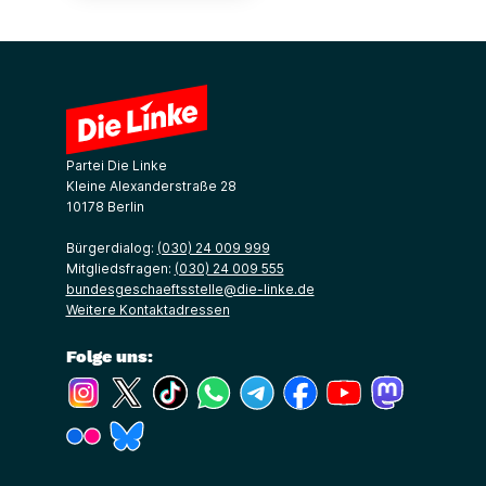
Partei Die Linke
Kleine Alexanderstraße 28
10178 Berlin
Bürgerdialog:
(030) 24 009 999
Mitgliedsfragen:
(030) 24 009 555
bundesgeschaeftsstelle@die-linke.de
Weitere Kontaktadressen
Folge uns:
(Link öffnet ein neues Fenster)
(Link öffnet ein neues Fenster)
(Link öffnet ein neues Fenster)
(Link öffnet ein neues Fenster)
(Link öffnet ein neues Fenster)
(Link öffnet ein neues Fe
(Link öffnet ein n
(Link öffne
(Link öffnet ein neues Fenster)
(Link öffnet ein neues Fenster)