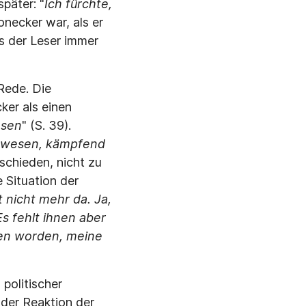
später: "
Ich fürchte,
onecker war, als er
s der Leser immer
Rede. Die
er als einen
esen
" (S. 39).
 gewesen, kämpfend
tschieden, nicht zu
e Situation der
st nicht mehr da. Ja,
Es fehlt ihnen aber
oren worden, meine
politischer
der Reaktion der