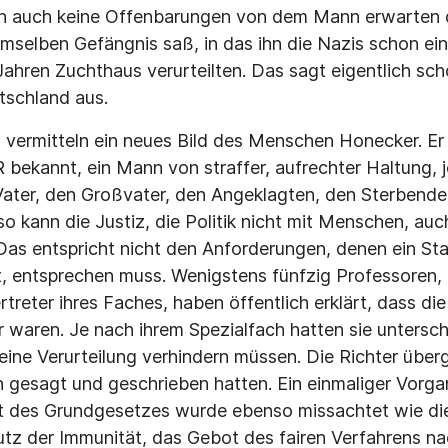
h auch keine Offenbarungen von dem Mann erwarten d
emselben Gefängnis saß, in das ihn die Nazis schon ein
Jahren Zuchthaus verurteilten. Das sagt eigentlich sch
tschland aus.
vermitteln ein neues Bild des Menschen Honecker. Er 
bekannt, ein Mann von straffer, aufrechter Haltung, je
ater, den Großvater, den Angeklagten, den Sterbende
 so kann die Justiz, die Politik nicht mit Menschen, auc
as entspricht nicht den Anforderungen, denen ein Staa
, entsprechen muss. Wenigstens fünfzig Professoren, 
treter ihres Faches, haben öffentlich erklärt, dass di
r waren. Je nach ihrem Spezialfach hatten sie untersc
 eine Verurteilung verhindern müssen. Die Richter über
 gesagt und geschrieben hatten. Ein einmaliger Vorga
 des Grundgesetzes wurde ebenso missachtet wie d
utz der Immunität, das Gebot des fairen Verfahrens na