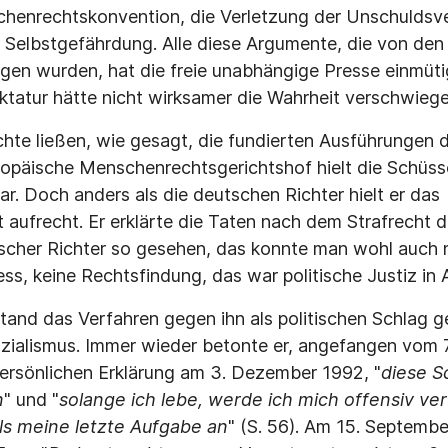
henrechtskonvention, die Verletzung der Unschuldsv
Selbstgefährdung. Alle diese Argumente, die von den
gen wurden, hat die freie unabhängige Presse einmüt
Diktatur hätte nicht wirksamer die Wahrheit verschwie
chte ließen, wie gesagt, die fundierten Ausführungen 
ropäische Menschenrechtsgerichtshof hielt die Schüs
fbar. Doch anders als die deutschen Richter hielt er das
aufrecht. Er erklärte die Taten nach dem Strafrecht d
scher Richter so gesehen, das konnte man wohl auch 
ess, keine Rechtsfindung, das war politische Justiz in 
tand das Verfahren gegen ihn als politischen Schlag
zialismus. Immer wieder betonte er, angefangen vom 7
ersönlichen Erklärung am 3. Dezember 1992, "
diese S
n
" und "
solange ich lebe, werde ich mich offensiv ve
ls meine letzte Aufgabe an
" (S. 56). Am 15. Septemb