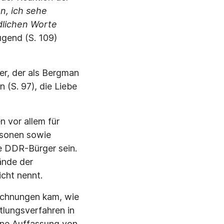
, ich sehe
dlichen Worte
ugend (S. 109)
er, der als Bergman
(S. 97), die Liebe
 vor allem für
rsonen sowie
te DDR-Bürger sein.
ände der
cht nennt.
eichnungen kam, wie
tlungsverfahren in
eine Auffassung von