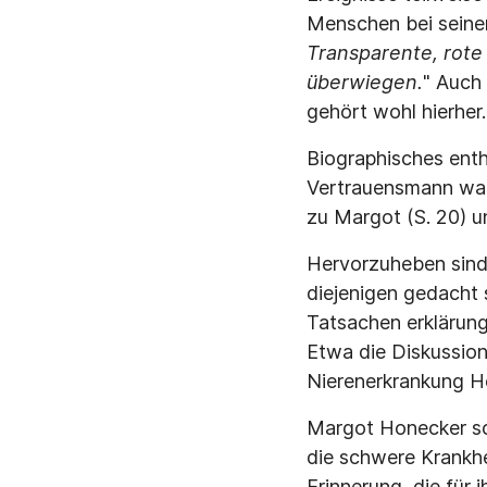
Menschen bei seiner 
Transparente, rote
überwiegen.
" Auch 
gehört wohl hierher.
Biographisches enth
Vertrauensmann war,
zu Margot (S. 20) u
Hervorzuheben sind 
diejenigen gedacht 
Tatsachen erklärung
Etwa die Diskussion
Nierenerkrankung Ho
Margot Honecker sch
die schwere Krankhei
Erinnerung, die für