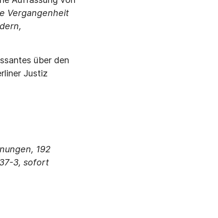
die Vergangenheit
dern,
essantes über den
liner Justiz
hnungen, 192
37-3, sofort