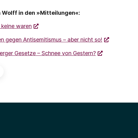
 Wolff in den »Mitteilungen«:
e keine waren
n gegen Antisemitismus – aber nicht so!
erger Gesetze – Schnee von Gestern?