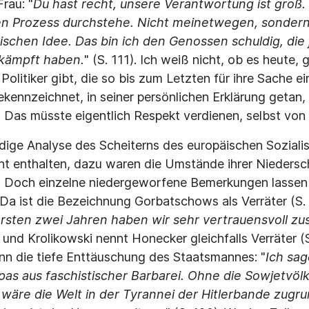
rau: "
Du hast recht, unsere Verantwortung ist groß. 
den Prozess durchstehe. Nicht meinetwegen, sonder
ischen Idee. Das bin ich den Genossen schuldig, die
ekämpft haben.
" (S. 111). Ich weiß nicht, ob es heute, 
Politiker gibt, die so bis zum Letzten für ihre Sache 
kennzeichnet, in seiner persönlichen Erklärung getan,
 Das müsste eigentlich Respekt verdienen, selbst von
ndige Analyse des Scheiterns des europäischen Sozialis
t enthalten, dazu waren die Umstände ihrer Niedersch
. Doch einzelne niedergeworfene Bemerkungen lassen
. Da ist die Bezeichnung Gorbatschows als Verräter (S.
ersten zwei Jahren haben wir sehr vertrauensvoll 
 und Krolikowski nennt Honecker gleichfalls Verräter (
ann die tiefe Enttäuschung des Staatsmannes: "
Ich sa
pas aus faschistischer Barbarei. Ohne die Sowjetvölk
 wäre die Welt in der Tyrannei der Hitlerbande zug