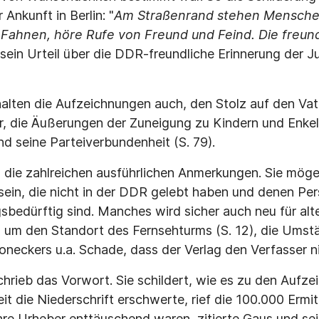
Ankunft in Berlin: "
Am Straßenrand stehen Menschen
 Fahnen, höre Rufe von Freund und Feind. Die freun
sein Urteil über die DDR-freundliche Erinnerung der J
alten die Aufzeichnungen auch, den Stolz auf den Vat
 die Äußerungen der Zuneigung zu Kindern und Enkeln 
nd seine Parteiverbundenheit (S. 79).
die zahlreichen ausführlichen Anmerkungen. Sie mögen
sein, die nicht in der DDR gelebt haben und denen Pe
sbedürftig sind. Manches wird sicher auch neu für al
 um den Standort des Fernsehturms (S. 12), die Umst
neckers u.a. Schade, dass der Verlag den Verfasser ni
rieb das Vorwort. Sie schildert, wie es zu den Aufz
t die Niederschrift erschwerte, rief die 100.000 Ermit
 ihre Urheber enttäuschend waren, zitierte Gaus und s