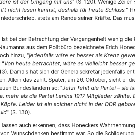
ndere ist der Umgang mit uns
" (S. 120). Wenige Zeilen 
ft nicht lesen kannst, deshalb für heute Schluss.
" H
niederschrieb, stets am Rande seiner Kräfte. Das mus
 ist bei der Betrachtung der Vergangenheit wenig die 
Naumanns aus dem Politbüro bezeichnete Erich Honeck
och hinzu, "
jedenfalls wäre er besser als Krenz gew
 "
Von heute betrachtet, wäre es vielleicht besser
 43). Damals hat sich der Generalsekretär jedenfalls en
n. Allein das zählt. Später, am 26. Oktober, sieht er di
Neuen Bundesländern so: "
Jetzt fehlt die Partei – sie i
, mehr als die Partei Lenins 1917 Mitglieder zählte. 
 Köpfe. Leider ist ein solcher nicht in der DDR geb
uld
" (S. 130).
 lassen auch erkennen, dass Honeckers Wahrnehmung 
e von Wunschdenken bestimmt war. So die Schilderung 