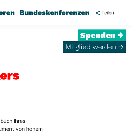
oren
Bundeskonferenzen
Teilen
Spenden →
Mitglied werden →
ers
buch ihres
okument von hohem