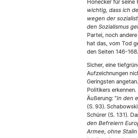
Honecker für seine F
wichtig, dass ich 
wegen der sozialist
den Sozialismus g
Partei, noch andere 
hat das, vom Tod ge
den Seiten 146-168.
Sicher, eine tiefgrü
Aufzeichnungen nich
Geringsten angetan
Politikers erkennen
Äußerung: "
In den 
(S. 93). Schabowski
Schürer (S. 131). D
den Befreiern Euro
Armee, ohne Stalin