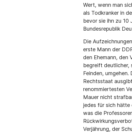
Wert, wenn man sic
als Todkranker in d
bevor sie ihn zu 10 
Bundesrepublik Deu
Die Aufzeichnungen 
erste Mann der DDR 
den Ehemann, den V
begreift deutlicher,
Feinden, umgehen. D
Rechtsstaat ausgibt
renommiertesten Ver
Mauer nicht strafba
jedes für sich hätte
was die Professoren
Rückwirkungsverbot
Verjährung, der Sch