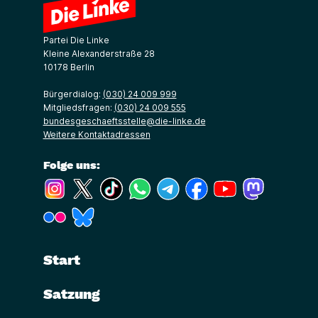
Partei Die Linke
Kleine Alexanderstraße 28
10178 Berlin
Bürgerdialog:
(030) 24 009 999
Mitgliedsfragen:
(030) 24 009 555
bundesgeschaeftsstelle@die-linke.de
Weitere Kontaktadressen
Folge uns:
(Link öffnet ein neues Fenster)
(Link öffnet ein neues Fenster)
(Link öffnet ein neues Fenster)
(Link öffnet ein neues Fenster)
(Link öffnet ein neues Fenster)
(Link öffnet ein neues Fe
(Link öffnet ein n
(Link öffne
(Link öffnet ein neues Fenster)
(Link öffnet ein neues Fenster)
Start
Satzung