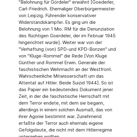
"Belohnung für Gördeler" erwähnt [Goederler,
Carl-Friedrich. Ehemaliger Oberbürgermeister
von Leipzig. Führender konservativer
Widerstandskämpfer. Es ging um die
Belohnung von 1 Mio. RM für die Denunziation
des flüchtigen Goerdeler, der im Februar 1945
hingerichtet wurde]. Weiter war von der
"Verhaftung (von) SPD-und KPD-Bonzen" und
von "Kluge-Rommel" die Rede [Von Kluge
Günther und Rommel Erwin. Generale der
faschistischen Wehrmacht an der Westfront.
Wahrscheinliche Mitwisserschaft um das
Attentat auf Hitler. Beide Suizid 1944]. So ist
das Papier ein bedeutendes Dokument jener
Zeit, in der die faschistische Herrschaft mit
dem Terror endete, mit dem sie begann,
allerdings in einem solchen Ausmaß, das von
ihrer Agonie bestimmt war. Zunehmend
erfaßte der Terror auch ehemals eigene
Gefolgsleute, die nicht mit dem Hitlerregime
untergehen wollten.