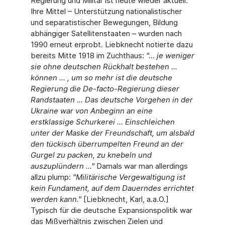
Regierung und Militär ist heute wieder aktuell.
Ihre Mittel – Unterstützung nationalistischer
und separatistischer Bewegungen, Bildung
abhängiger Satellitenstaaten – wurden nach
1990 erneut erprobt. Liebknecht notierte dazu
bereits Mitte 1918 im Zuchthaus:
"... je weniger
sie ohne deutschen Rückhalt bestehen ...
können ... , um so mehr ist die deutsche
Regierung die De-facto-Regierung dieser
Randstaaten ... Das deutsche Vorgehen in der
Ukraine war von Anbeginn an eine
erstklassige Schurkerei ... Einschleichen
unter der Maske der Freundschaft, um alsbald
den tückisch überrumpelten Freund an der
Gurgel zu packen, zu knebeln und
auszuplündern ..."
Damals war man allerdings
allzu plump:
"Militärische Vergewaltigung ist
kein Fundament, auf dem Dauerndes errichtet
werden kann."
[Liebknecht, Karl, a.a.O.]
Typisch für die deutsche Expansionspolitik war
das Mißverhältnis zwischen Zielen und