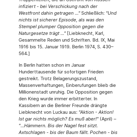
infiziert - bei Verschickung nach der
Westfront dahin getragen ..."
Schließlich:
"
Und
nichts ist sicherer Episode, als was den
Stempel plumper Opposition gegen die
Naturgesetze trägt ...
"
[Liebknecht, Karl,
Gesammelte Reden und Schriften. Bd. IX, Mai
1916 bis 15. Januar 1919. Berlin 1974, S. 430–
564.]
In Berlin hatten schon im Januar
Hunderttausende für sofortigen Frieden
gestreikt. Trotz Belagerungszustand,
Massenverhaftungen, Einberufungen blieb die
Millionenstadt unruhig. Die Opposition gegen
den Krieg wurde immer erbitterter. In
Kassibern an die Berliner Freunde drängte
Liebknecht von Luckau aus:
"
Aktion - Aktion!
Ist gar nichts möglich? Es muß aber!"
(April) –
"
...
Hämmern. Bis der Nagel fest sitzt.
Axtschlagen - bis der Baum fällt. Pochen - bis