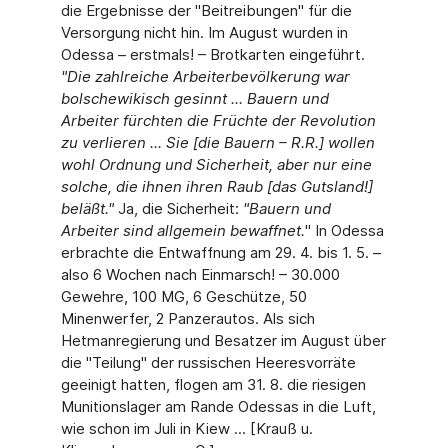
die Ergebnisse der "Beitreibungen" für die
Versorgung nicht hin. Im August wurden in
Odessa – erstmals! – Brotkarten eingeführt.
"
Die zahlreiche Arbeiterbevölkerung war
bolschewikisch gesinnt ... Bauern und
Arbeiter fürchten die Früchte der Revolution
zu verlieren ... Sie [die Bauern – R.R.] wollen
wohl Ordnung und Sicherheit, aber nur eine
solche, die ihnen ihren Raub [das Gutsland!]
beläßt."
Ja, die Sicherheit:
"
Bauern und
Arbeiter sind allgemein bewaffnet.
" In Odessa
erbrachte die Entwaffnung am 29. 4. bis 1. 5. –
also 6 Wochen nach Einmarsch! – 30.000
Gewehre, 100 MG, 6 Geschütze, 50
Minenwerfer, 2 Panzerautos. Als sich
Hetmanregierung und Besatzer im August über
die "Teilung" der russischen Heeresvorräte
geeinigt hatten, flogen am 31. 8. die riesigen
Munitionslager am Rande Odessas in die Luft,
wie schon im Juli in Kiew ... [Krauß u.