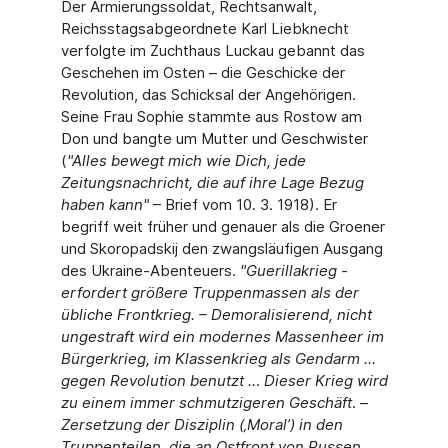
Der Armierungssoldat, Rechtsanwalt,
Reichsstagsabgeordnete Karl Liebknecht
verfolgte im Zuchthaus Luckau gebannt das
Geschehen im Osten – die Geschicke der
Revolution, das Schicksal der Angehörigen.
Seine Frau Sophie stammte aus Rostow am
Don und bangte um Mutter und Geschwister
(
"
Alles bewegt mich wie Dich, jede
Zeitungsnachricht, die auf ihre Lage Bezug
haben kann"
– Brief vom 10. 3. 1918). Er
begriff weit früher und genauer als die Groener
und Skoropadskij den zwangsläufigen Ausgang
des Ukraine-Abenteuers.
"
Guerillakrieg -
erfordert größere Truppenmassen als der
übliche Frontkrieg. – Demoralisierend, nicht
ungestraft wird ein modernes Massenheer im
Bürgerkrieg, im Klassenkrieg als Gendarm ...
gegen Revolution benutzt ..
.
Dieser Krieg wird
zu einem immer schmutzigeren Geschäft
. –
Zersetzung der Disziplin (‚Moral’) in den
Truppenteilen, die an Ostfront von Russen