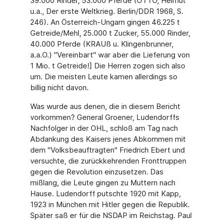
39.000 Rinder, 53.000 Pferde (OTTO, Helmut
u.a., Der erste Weltkrieg. Berlin/DDR 1968, S.
246). An Österreich-Ungarn gingen 46.225 t
Getreide/Mehl, 25.000 t Zucker, 55.000 Rinder,
40.000 Pferde (KRAUß u. Klingenbrunner,
a.a.O.) "Vereinbart" war aber die Lieferung von
1 Mio. t Getreide!] Die Herren zogen sich also
um. Die meisten Leute kamen allerdings so
billig nicht davon.
Was wurde aus denen, die in diesem Bericht
vorkommen? General Groener, Ludendorffs
Nachfolger in der OHL, schloß am Tag nach
Abdankung des Kaisers jenes Abkommen mit
dem "Volksbeauftragten" Friedrich Ebert und
versuchte, die zurückkehrenden Fronttruppen
gegen die Revolution einzusetzen. Das
mißlang, die Leute gingen zu Muttern nach
Hause. Ludendorff putschte 1920 mit Kapp,
1923 in München mit Hitler gegen die Republik.
Später saß er für die NSDAP im Reichstag. Paul