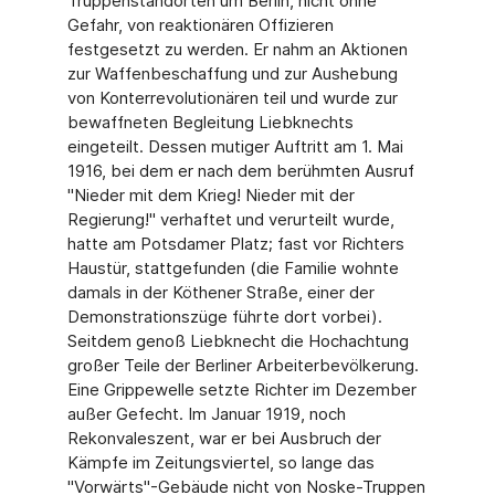
Truppenstandorten um Berlin, nicht ohne
Gefahr, von reaktionären Offizieren
festgesetzt zu werden. Er nahm an Aktionen
zur Waffenbeschaffung und zur Aushebung
von Konterrevolutionären teil und wurde zur
bewaffneten Begleitung Liebknechts
eingeteilt. Dessen mutiger Auftritt am 1. Mai
1916, bei dem er nach dem berühmten Ausruf
"Nieder mit dem Krieg! Nieder mit der
Regierung!" verhaftet und verurteilt wurde,
hatte am Potsdamer Platz; fast vor Richters
Haustür, stattgefunden (die Familie wohnte
damals in der Köthener Straße, einer der
Demonstrationszüge führte dort vorbei).
Seitdem genoß Liebknecht die Hochachtung
großer Teile der Berliner Arbeiterbevölkerung.
Eine Grippewelle setzte Richter im Dezember
außer Gefecht. Im Januar 1919, noch
Rekonvaleszent, war er bei Ausbruch der
Kämpfe im Zeitungsviertel, so lange das
"Vorwärts"-Gebäude nicht von Noske-Truppen