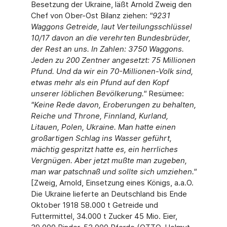
Besetzung der Ukraine, läßt Arnold Zweig den
Chef von Ober-Ost Bilanz ziehen:
"9231
Waggons Getreide, laut Verteilungsschlüssel
10/17 davon an die verehrten Bundesbrüder,
der Rest an uns. In Zahlen: 3750 Waggons.
Jeden zu 200 Zentner angesetzt: 75 Millionen
Pfund. Und da wir ein 70-Millionen-Volk sind,
etwas mehr als ein Pfund auf den Kopf
unserer löblichen Bevölkerung."
Resümee:
"Keine Rede davon, Eroberungen zu behalten,
Reiche und Throne, Finnland, Kurland,
Litauen, Polen, Ukraine. Man hatte einen
großartigen Schlag ins Wasser geführt,
mächtig gespritzt hatte es, ein herrliches
Vergnügen. Aber jetzt mußte man zugeben,
man war patschnaß und sollte sich umziehen."
[Zweig, Arnold, Einsetzung eines Königs, a.a.O.
Die Ukraine lieferte an Deutschland bis Ende
Oktober 1918 58.000 t Getreide und
Futtermittel, 34.000 t Zucker 45 Mio. Eier,