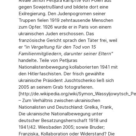
Rivale Simon Petljura kämpfte von Polen aus
gegen Sowjetrußland und bildete dort eine
Exilregierung. Den Judenpogromen seiner
Truppen fielen 1919 zehntausende Menschen
zum Opfer. 1926 wurde er in Paris von einem
ukrainischen Juden erschossen. Das
französische Gericht sprach den Täter frei, weil
er
"in Vergeltung für den Tod von 15
Familienmitgliedern, darunter seiner Eltern"
handelte. Teile von Petljuras
Nationalistenbewegung kollaborierten 1941 mit
den Hitlerfaschisten. Der frisch gewählte
ukrainische Präsident Juschtschenko ließ sich
2005 an seinem Grab fotografieren.
[http://de.wikipedia.org/wiki/Symon_Wassyljowytsch_Pet
– Zum Verhältnis zwischen ukrainischen
Nationalisten und Deutschland: Grelka, Frank,
Die ukrainische Nationalbewegung unter
deutscher Besatzungsherrschaft 1918 und
1941/42. Wiesbaden 2005; sowie Bruder;
Franziska, Kollaboration oder Widerstand? Die