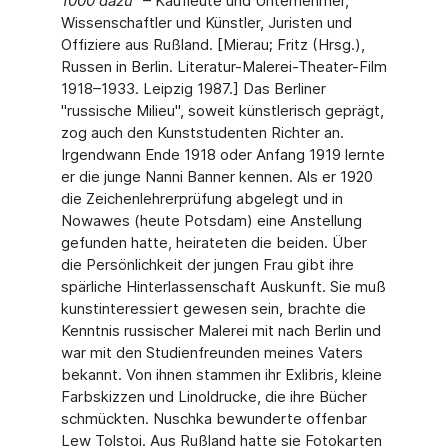
1000 dazu
"
– Kaufleute und Unternehmer,
Wissenschaftler und Künstler, Juristen und
Offiziere aus Rußland. [Mierau; Fritz (Hrsg.),
Russen in Berlin. Literatur-Malerei-Theater-Film
1918–1933. Leipzig 1987.] Das Berliner
"russische Milieu", soweit künstlerisch geprägt,
zog auch den Kunststudenten Richter an.
Irgendwann Ende 1918 oder Anfang 1919 lernte
er die junge Nanni Banner kennen. Als er 1920
die Zeichenlehrerprüfung abgelegt und in
Nowawes (heute Potsdam) eine Anstellung
gefunden hatte, heirateten die beiden. Über
die Persönlichkeit der jungen Frau gibt ihre
spärliche Hinterlassenschaft Auskunft. Sie muß
kunstinteressiert gewesen sein, brachte die
Kenntnis russischer Malerei mit nach Berlin und
war mit den Studienfreunden meines Vaters
bekannt. Von ihnen stammen ihr Exlibris, kleine
Farbskizzen und Linoldrucke, die ihre Bücher
schmückten. Nuschka bewunderte offenbar
Lew Tolstoi. Aus Rußland hatte sie Fotokarten