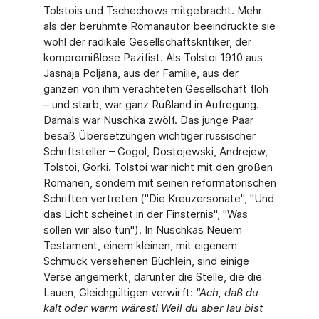
Tolstois und Tschechows mitgebracht. Mehr
als der berühmte Romanautor beeindruckte sie
wohl der radikale Gesellschaftskritiker, der
kompromißlose Pazifist. Als Tolstoi 1910 aus
Jasnaja Poljana, aus der Familie, aus der
ganzen von ihm verachteten Gesellschaft floh
– und starb, war ganz Rußland in Aufregung.
Damals war Nuschka zwölf. Das junge Paar
besaß Übersetzungen wichtiger russischer
Schriftsteller – Gogol, Dostojewski, Andrejew,
Tolstoi, Gorki. Tolstoi war nicht mit den großen
Romanen, sondern mit seinen reformatorischen
Schriften vertreten ("Die Kreuzersonate", "Und
das Licht scheinet in der Finsternis", "Was
sollen wir also tun"). In Nuschkas Neuem
Testament, einem kleinen, mit eigenem
Schmuck versehenen Büchlein, sind einige
Verse angemerkt, darunter die Stelle, die die
Lauen, Gleichgültigen verwirft:
"
Ach, daß du
kalt oder warm wärest! Weil du aber lau bist