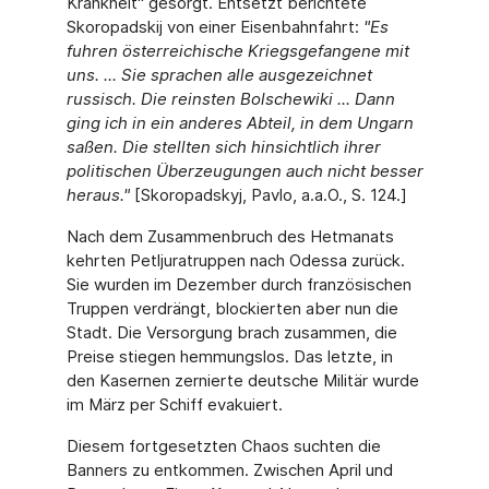
Krankheit" gesorgt. Entsetzt berichtete
Skoropadskij von einer Eisenbahnfahrt:
"
Es
fuhren österreichische Kriegsgefangene mit
uns. ... Sie sprachen alle ausgezeichnet
russisch. Die reinsten Bolschewiki ... Dann
ging ich in ein anderes Abteil, in dem Ungarn
saßen. Die stellten sich hinsichtlich ihrer
politischen Überzeugungen auch nicht besser
heraus.
"
[Skoropadskyj, Pavlo, a.a.O., S. 124.]
Nach dem Zusammenbruch des Hetmanats
kehrten Petljuratruppen nach Odessa zurück.
Sie wurden im Dezember durch französischen
Truppen verdrängt, blockierten aber nun die
Stadt. Die Versorgung brach zusammen, die
Preise stiegen hemmungslos. Das letzte, in
den Kasernen zernierte deutsche Militär wurde
im März per Schiff evakuiert.
Diesem fortgesetzten Chaos suchten die
Banners zu entkommen. Zwischen April und