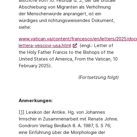
Bischöfe vom 10. Februar d. J., der die brutale
Abschiebung von Migranten als Verhöhnung
der Menschenwürde anprangert, ist ein
würdiges und richtungsweisendes Dokument,
siehe:
www.vatican.va/content/francesco/en/letters/2025/do
lettera-vescovi-usa.html
(engl.: Letter of
the Holy Father Francis to the Bishops of the
United States of America, From the Vatican, 10
February 2025).
(Fortsetzung folgt)
Anmerkungen:
[
1
] Lexikon der Antike. Hg. von Johannes
Irmscher in Zusammenarbeit mit Renate Johne.
Gondrom Verlag Bindlach 8. A. 1987, S. S 76;
eine Einführung über die Morphologie der