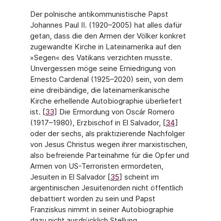
Der polnische antikommunistische Papst
Johannes Paul II. (1920–2005) hat alles dafür
getan, dass die den Armen der Völker konkret
zugewandte Kirche in Lateinamerika auf den
»Segen« des Vatikans verzichten musste.
Unvergessen möge seine Erniedrigung von
Ernesto Cardenal (1925–2020) sein, von dem
eine dreibändige, die lateinamerika­nische
Kirche erhellende Autobiographie überliefert
ist. [
33
] Die Ermordung von Oscár Romero
(1917–1980), Erzbischof in El Salvador, [
34
]
oder der sechs, als praktizierende Nachfolger
von Jesus Christus wegen ihrer marxistischen,
also befreiende Parteinahme für die Opfer und
Armen von US-Terroristen ermordeten,
Jesuiten in El Salvador [
35
] scheint im
argentinischen Jesuitenorden nicht öffentlich
debattiert worden zu sein und Papst
Franziskus nimmt in seiner Autobiographie
dazu nicht ausdrücklich Stellung.