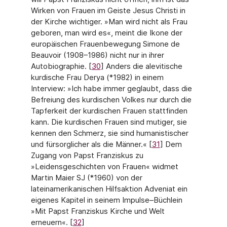
Wirken von Frauen im Geiste Jesus Christi in
der Kirche wichtiger. »Man wird nicht als Frau
geboren, man wird es«, meint die Ikone der
europäischen Frauenbewegung Simone de
Beauvoir (1908–1986) nicht nur in ihrer
Autobiographie. [
30
] Anders die alevitische
kurdische Frau Derya (*1982) in einem
Interview: »Ich habe immer geglaubt, dass die
Befreiung des kurdischen Vol­kes nur durch die
Tapferkeit der kurdischen Frauen stattfinden
kann. Die kurdischen Frauen sind mutiger, sie
kennen den Schmerz, sie sind humanistischer
und fürsorgli­cher als die Männer.« [
31
] Dem
Zugang von Papst Franziskus zu
»Leidensgeschichten von Frauen« widmet
Martin Maier SJ (*1960) von der
lateinamerikanischen Hilfsaktion Adveniat ein
eigenes Kapitel in seinem Impulse–Büchlein
»Mit Papst Franziskus Kirche und Welt
erneuern«. [
32
]