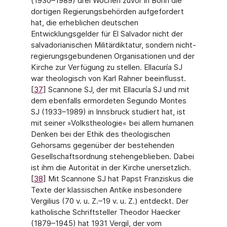
(1930–1989) drei Wochen zuvor in Bonn die
dortigen Regierungsbehörden aufgefordert
hat, die erheblichen deut­schen
Entwicklungsgelder für El Salvador nicht der
salvadorianischen Militärdiktatur, sondern nicht-
regierungsgebundenen Organisationen und der
Kirche zur Verfügung zu stellen. Ellacuría SJ
war theologisch von Karl Rahner beeinflusst.
[
37
] Scannone SJ, der mit Ellacuría SJ und mit
dem ebenfalls ermordeten Segundo Montes
SJ (1933–1989) in Innsbruck studiert hat, ist
mit seiner »Volkstheologie« bei allem humanen
Denken bei der Ethik des theologischen
Gehorsams gegenüber der bestehenden
Gesellschafts­ordnung stehengeblieben. Dabei
ist ihm die Autorität in der Kirche unersetzlich.
[
38
] Mit Scannone SJ hat Papst Franziskus die
Texte der klassischen Antike insbesondere
Vergi­lius (70 v. u. Z.–19 v. u. Z.) entdeckt. Der
katholische Schriftsteller Theodor Haecker
(1879–1945) hat 1931 Vergil, der vom