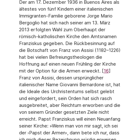
Der am 17. Dezember 1936 in Buenos Aires als
ältestes von fünf Kindern einer italieni­schen
Immigranten-Familie geborene Jorge Mario
Bergoglio hat sich nach seiner am 13. März
2013 erfolgten Wahl zum Oberhaupt der
römisch-katholischen Kirche den Amts­namen
Franziskus gegeben. Die Rückbesinnung auf
die Botschaft von Franz von Assisi (1182–1226)
hat bei vielen Befreiungstheologen die
Hoffnung auf einen neuen Frühling der Kirche
mit der Option für die Armen erweckt. [
16
]
Franz von Assisi, dessen ursprüngli­cher
italienischer Name Giovanni Bernardone ist, hat
die Ideale des Urchristentums selbst gelebt
und eingefordert, sein Orden hat sich rasch
ausgebreitet, aber Reichtum erworben und die
von seinem Gründer gesetzten Ziele nicht
erreicht. Papst Franziskus will einen Neuanfang
seiner Kirche: »Wenn man von mir sagt, ich sei
der ›Papst der Armen‹, dann bete ich nur, dass
ich mich dieser Bezeichnung würdig erweisen