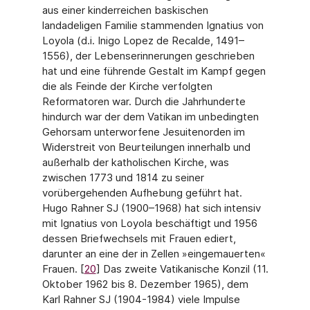
aus einer kinderreichen baskischen
landadeligen Familie stammenden Ignatius von
Loyola (d.i. Inigo Lopez de Recalde, 1491–
1556), der Lebenserinnerungen geschrieben
hat und eine führende Gestalt im Kampf gegen
die als Feinde der Kirche verfolgten
Reformatoren war. Durch die Jahrhun­derte
hindurch war der dem Vatikan im unbedingten
Gehorsam unterworfene Jesuiten­orden im
Widerstreit von Beurteilungen innerhalb und
außerhalb der katholischen Kir­che, was
zwischen 1773 und 1814 zu seiner
vorübergehenden Aufhebung geführt hat.
Hugo Rahner SJ (1900–1968) hat sich intensiv
mit Ignatius von Loyola beschäftigt und 1956
dessen Briefwechsels mit Frauen ediert,
darunter an eine der in Zellen »einge­mauerten«
Frauen. [
20
] Das zweite Vatikanische Konzil (11.
Oktober 1962 bis 8. Dezember 1965), dem
Karl Rahner SJ (1904-1984) viele Impulse