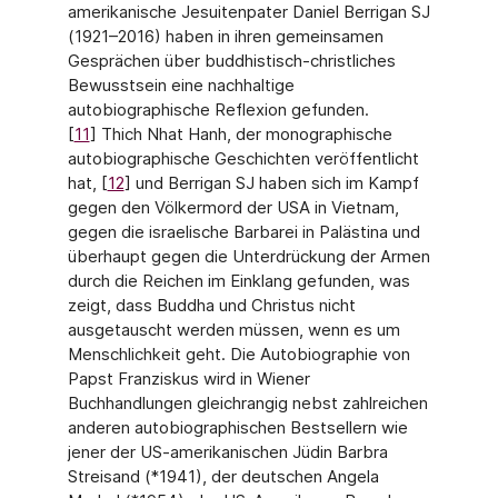
amerikanische Jesuiten­pater Daniel Berrigan SJ
(1921–2016) haben in ihren gemeinsamen
Gesprächen über buddhistisch-christliches
Bewusstsein eine nachhaltige
autobiographische Reflexion gefunden.
[
11
] Thich Nhat Hanh, der monographische
autobiographische Geschichten ver­öffentlicht
hat, [
12
] und Berrigan SJ haben sich im Kampf
gegen den Völkermord der USA in Vietnam,
gegen die israelische Barbarei in Palästina und
überhaupt gegen die Unter­drückung der Armen
durch die Reichen im Einklang gefunden, was
zeigt, dass Buddha und Christus nicht
ausgetauscht werden müssen, wenn es um
Menschlichkeit geht. Die Autobiographie von
Papst Franziskus wird in Wiener
Buchhandlungen gleichrangig nebst zahlreichen
anderen autobiographischen Bestsellern wie
jener der US-amerikani­schen Jüdin Barbra
Streisand (*1941), der deutschen Angela