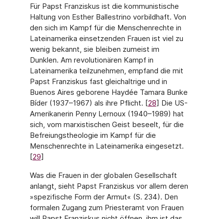
Für Papst Franziskus ist die kommu­nistische
Haltung von Esther Ballestrino vorbildhaft. Von
den sich im Kampf für die Menschenrechte in
Lateinamerika einsetzenden Frauen ist viel zu
wenig bekannt, sie bleiben zumeist im
Dunklen. Am revolutionären Kampf in
Lateinamerika teilzunehmen, empfand die mit
Papst Franziskus fast gleichaltrige und in
Buenos Aires geborene Haydée Tamara Bunke
Bíder (1937–1967) als ihre Pflicht. [
28
] Die US-
Amerikanerin Penny Lernoux (1940–1989) hat
sich, vom marxistischen Geist beseelt, für die
Befreiungs­theologie im Kampf für die
Menschenrechte in Lateinamerika eingesetzt.
[
29
]
Was die Frauen in der globalen Gesellschaft
anlangt, sieht Papst Franziskus vor allem deren
»spezifische Form der Armut« (S. 234). Den
formalen Zugang zum Priesteramt von Frauen
will Papst Franziskus nicht öffnen, ihm ist das