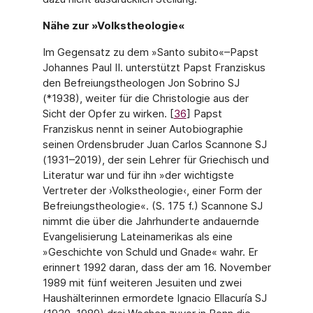
Nähe zur »Volkstheologie«
Im Gegensatz zu dem »Santo subito«–Papst
Johannes Paul II. unterstützt Papst Franzis­kus
den Befreiungstheologen Jon Sobrino SJ
(*1938), weiter für die Christologie aus der
Sicht der Opfer zu wirken. [
36
] Papst
Franziskus nennt in seiner Autobiographie
seinen Ordensbruder Juan Carlos Scannone SJ
(1931–2019), der sein Lehrer für Griechisch und
Literatur war und für ihn »der wichtigste
Vertreter der ›Volkstheologie‹, einer Form der
Befreiungstheologie«. (S. 175 f.) Scannone SJ
nimmt die über die Jahrhunderte an­dauernde
Evangelisierung Lateinamerikas als eine
»Geschichte von Schuld und Gnade« wahr. Er
erinnert 1992 daran, dass der am 16. November
1989 mit fünf weiteren Jesui­ten und zwei
Haushälterinnen ermordete Ignacio Ellacuría SJ