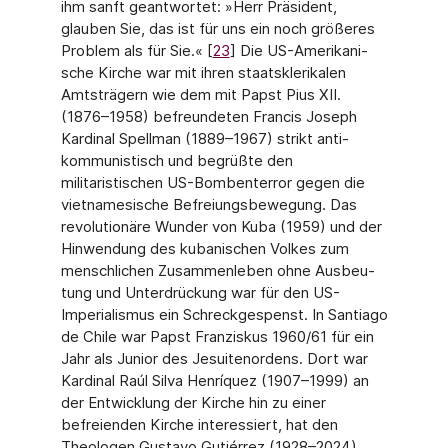
ihm sanft geantwortet: »Herr Präsident,
glauben Sie, das ist für uns ein noch größeres
Problem als für Sie.« [
23
] Die US-Amerikani­
sche Kirche war mit ihren staatsklerikalen
Amtsträgern wie dem mit Papst Pius XII.
(1876–1958) befreundeten Francis Joseph
Kardinal Spellman (1889–1967) strikt anti­
kommunistisch und begrüßte den
militaristischen US-Bombenterror gegen die
vietna­mesische Befreiungsbewegung. Das
revolutionäre Wunder von Kuba (1959) und der
Hinwendung des kubanischen Volkes zum
menschlichen Zusammenleben ohne Ausbeu­
tung und Unterdrückung war für den US-
Imperialismus ein Schreckgespenst. In Santia­go
de Chile war Papst Franziskus 1960/61 für ein
Jahr als Junior des Jesuitenordens. Dort war
Kardinal Raúl Silva Henríquez (1907–1999) an
der Entwicklung der Kirche hin zu einer
befreienden Kirche interessiert, hat den
Theologen Gustavo Gutiérrez (1928–2024),