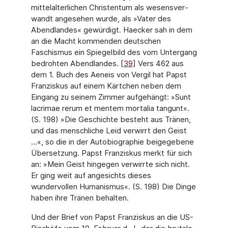
mittelalterlichen Christentum als wesensver­
wandt angesehen wurde, als »Vater des
Abendlandes« gewürdigt. Haecker sah in dem
an die Macht kommenden deutschen
Faschismus ein Spiegelbild des vom Untergang
bedrohten Abendlandes. [
39
] Vers 462 aus
dem 1. Buch des Aeneis von Vergil hat Papst
Franziskus auf einem Kärtchen neben dem
Eingang zu seinem Zimmer aufgehängt: »Sunt
lacrimae rerum et mentem mortalia tangunt«.
(S. 198) »Die Geschichte besteht aus Tränen,
und das menschliche Leid verwirrt den Geist
…«, so die in der Autobio­graphie beigegebene
Übersetzung. Papst Franziskus merkt für sich
an: »Mein Geist hin­gegen verwirrte sich nicht.
Er ging weit auf angesichts dieses
wundervollen Humanis­mus«. (S. 198) Die Dinge
haben ihre Tränen behalten.
Und der Brief von Papst Franziskus an die US-