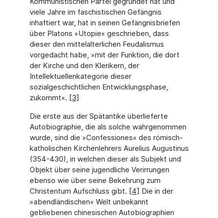
Kommunistischen Partei ge­gründet hat und
viele Jahre im faschistischen Gefängnis
inhaftiert war, hat in seinen Ge­fängnisbriefen
über Platons »Utopie« geschrieben, dass
dieser den mittelalterlichen Feu­dalismus
vorgedacht habe, »mit der Funktion, die dort
der Kirche und den Klerikern, der
Intellektuellenkategorie dieser
sozialgeschichtlichen Entwicklungsphase,
zukommt«. [
3
]
Die erste aus der Spätantike überlieferte
Autobiographie, die als solche wahrgenom­men
wurde, sind die »Confessiones« des römisch-
katholischen Kirchenlehrers Aurelius Augustinus
(354-430), in welchen dieser als Subjekt und
Objekt über seine jugendliche Verirrungen
ebenso wie über seine Bekehrung zum
Christentum Aufschluss gibt. [
4
] Die in der
»abendländischen« Welt unbekannt
gebliebenen chinesischen Autobiographien