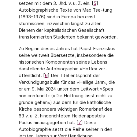
set­zen mit dem 3. Jhd. v. u. Z. ein. [
5
]
Autobiographische Texte von Mao Tse-tung
(1893–1976) sind in Europa bei einst
stürmischen, inzwischen längst zu alten
Dienern der kapitalistischen Gesellschaft
transformierten Studenten bekannt geworden.
Zu Beginn dieses Jahres hat Papst Franziskus
seine weltweit übersetzte, insbesondere die
historischen Komponenten seines Lebens
darstellende Autobiographie »Hoffe« ver­
öffentlicht. [
6
] Der Titel entspricht der
Verkündigungsbulle für das »Heilige Jahr«, die
er am 9. Mai 2024 unter dem Leitwort »Spes
non confundit« (»Die Hoffnung lässt nicht zu­
grunde gehen«) aus dem für die katholische
Kirche besonders wichtigen Römerbrief des
63 v. u. Z. hingerichteten Heidenapostels
Paulus hinausgegeben hat. [
7
] Diese
Autobiogra­phie setzt die Reihe seiner in den
letzten Jahren zur Veröffentlichung