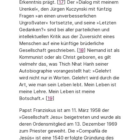
Erkenntnis prägt. [
17
] Der »Dialog mit meinem
Urenkel«, den Jürgen Kuczynski mit fünfzig
Fragen »an einen unverbesserlichen
Urgroßvater« fortsetzte, und seine »Letzten
Gedanken?« sind bei aller parteilichen und
intellektuellen Kritik aus der Zuver­sicht eines
Menschen auf eine künftige brüderliche
Gesellschaft geschrieben. [
18
] Nie­mand ist als
Kommunist oder als Christ geboren, es gilt
vielmehr das, was Thich Nhat Hanh seiner
Autobiographie vorangestellt hat: »Gelehrt
wird nicht nur in Worten. Gelehrt wird durch die
Art, wie man sein Leben lebt. Mein Leben ist
meine Lehre. Mein Leben ist meine
Botschaft.« [
19
]
Papst Franziskus ist am 11. März 1958 der
»Gesellschaft Jesu« beigetreten und wurde als
deren Ordensmitglied am 13. Dezember 1969
zum Priester geweiht. Die »Compañía de
Jesús« ist eine 1540 erfolgte Gründung des