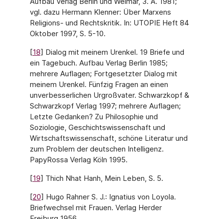
Aufbau Verlag Berlin und Weimar, 3. A. 1981;
vgl. dazu Hermann Klenner: Über Marxens
Religions- und Rechtskritik. In: UTOPIE Heft 84
Oktober 1997, S. 5-10.
[
18
] Dialog mit meinem Urenkel. 19 Briefe und
ein Tagebuch. Aufbau Verlag Berlin 1985;
mehrere Auflagen; Fortgesetzter Dialog mit
meinem Urenkel. Fünfzig Fragen an einen
unverbesserlichen Urgroßvater. Schwarzkopf &
Schwarzkopf Verlag 1997; mehrere Auflagen;
Letzte Gedanken? Zu Philosophie und
Soziologie, Geschichtswissenschaft und
Wirtschaftswissenschaft, schöne Literatur und
zum Problem der deutschen Intelligenz.
PapyRossa Verlag Köln 1995.
[
19
] Thich Nhat Hanh, Mein Leben, S. 5.
[
20
] Hugo Rahner S. J.: Ignatius von Loyola.
Briefwechsel mit Frauen. Verlag Herder
Freiburg 1956.