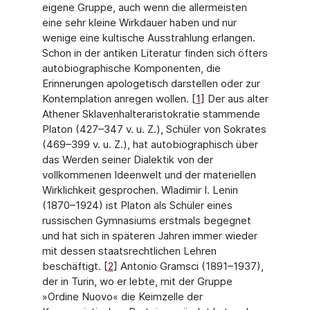
eigene Gruppe, auch wenn die aller­meisten
eine sehr kleine Wirkdauer haben und nur
wenige eine kultische Ausstrahlung erlangen.
Schon in der antiken Literatur finden sich öfters
autobiographische Kompo­nenten, die
Erinnerungen apologetisch darstellen oder zur
Kontemplation anregen wol­len. [
1
] Der aus alter
Athener Sklavenhalteraristokratie stammende
Platon (427–347 v. u. Z.), Schüler von Sokrates
(469–399 v. u. Z.), hat autobiographisch über
das Werden sei­ner Dialektik von der
vollkommenen Ideenwelt und der materiellen
Wirklichkeit gespro­chen. Wladimir I. Lenin
(1870–1924) ist Platon als Schüler eines
russischen Gymna­siums erstmals begegnet
und hat sich in späteren Jahren immer wieder
mit dessen staatsrechtlichen Lehren
beschäftigt. [
2
] Antonio Gramsci (1891–1937),
der in Turin, wo er lebte, mit der Gruppe
»Ordine Nuovo« die Keimzelle der