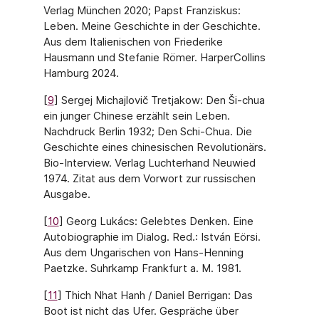
Verlag München 2020; Papst Franziskus:
Leben. Meine Geschichte in der Geschichte.
Aus dem Italienischen von Friederike
Hausmann und Stefanie Römer. HarperCollins
Hamburg 2024.
[
9
] Sergej Michajlovič Tretjakow: Den Ši-chua
ein junger Chinese erzählt sein Leben.
Nachdruck Berlin 1932; Den Schi-Chua. Die
Geschichte eines chinesischen Revolutionärs.
Bio-Interview. Verlag Luchterhand Neuwied
1974. Zitat aus dem Vorwort zur russischen
Ausgabe.
[
10
] Georg Lukács: Gelebtes Denken. Eine
Autobiographie im Dialog. Red.: István Eörsi.
Aus dem Ungarischen von Hans-Henning
Paetzke. Suhrkamp Frankfurt a. M. 1981.
[
11
] Thich Nhat Hanh / Daniel Berrigan: Das
Boot ist nicht das Ufer. Gespräche über