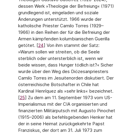
dessen Werk »Theologie der Befreiung« (1971)
grundlegend ist, eingeladen und soziale
Änderungen unterstützt. 1966 wurde der
katholische Priester Camilo Torres (1929–
1966) in den Reihen der für die Befreiung der
Armen kämpfenden kolumbiani­schen Guerilla
getötet. [
24
] Von ihm stammt der Satz:
»Warum sollen wir streiten, ob die Seele
sterblich oder untersterblich ist, wenn wir
beide wissen, dass Hunger tödlich ist?« Sicher
wurde über den Weg des Diözesanpriesters
Camilo Torres im Jesuitenorden dis­kutiert. Der
österreichische Botschafter in Chile hat
Kardinal Henríquez als »sehr links« bezeichnet.
[
25
] Zu dem am 11. September 1973 vom US-
Imperialismus mit der CIA orga­nisierten und
finanzierten Militärputsch mit Augusto Pinochet
(1915–2006) als befehls­gebenden Henker hat
der in seine Heimat zurückgekehrte Papst
Franziskus, der dort am 31. Juli 1973 zum