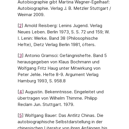
Autobiographie gibt Martina Wagner-Egelhaaf:
Autobiographie. Verlag J. B. Metzler Stuttgart /
Weimar 2009.
[
2
] Arnold Reisberg: Lenins Jugend. Verlag
Neues Leben. Berlin 1973, S. S. 72 und 159; W.
I. Lenin: Werke. Band 38 (Philosophische
Hefte), Dietz Verlag Berlin 1981, öfters.
[
3
] Antonio Gramsci: Gefängnishefte. Band 5
herausgegeben von Klaus Bochmann und
Wolfgang Fritz Haug unter Mitwirkung von
Peter Jehle. Hefte 8-9. Argument Verlag
Hamburg 1993, S. 958.8
[
4
] Augustin. Bekenntnisse. Eingeleitet und
übertragen von Wilhelm Thimme. Philipp
Reclam Jun. Stuttgart. 1979.
[
5
] Wolfgang Bauer: Das Antlitz Chinas. Die
autobiographische Selbstdarstellung in der
chinesischen Literatur von ihren Anfängen bis