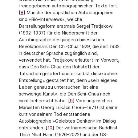
freigegebenen autobiographischen Texte fort.
[
8
] Manche der päpstlichen Autobiographien
sind »Bio-In­terviews«, welche
Darstellungsform erstmals Sergej Tretjakow
(1892–1937) für die Nie­derschrift der
Autobiographie des jungen chinesischen
Revolutionärs Den Chi-Chua 1929, die seit 1932
in deutscher Sprache zugänglich sind,
verwendet hat. Tretjakow erläutert im Vorwort,
dass Den Schi-Chua den Rohstoff der
Tatsachen geliefert und er selbst diese »ohne
Entstellung« gestaltet hat, denn »sein eigenes
Leben genau zu unter­suchen, ist eine
schwierige Kunst«, die Den Schi-Chua noch
nicht beherrscht habe. [
9
] Vom ungarischen
Marxisten Georg Lukács (1885–1971) ist seine
kurz vor seinem Tod entstandene
Autobiographie »Gelebtes Denken« im Dialog
entstanden. [
10
] Der vietname­sische Buddhist
Thich Nhat Hahn (1926–2022) und der US-