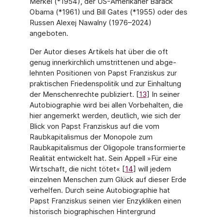
Merkel (*1954), der US-Amerikaner Barack
Obama (*1961) und Bill Gates (*1955) oder des
Russen Alexej Nawalny (1976–2024)
angeboten.
Der Autor dieses Artikels hat über die oft
genug innerkirchlich umstrittenen und abge­
lehnten Positionen von Papst Franziskus zur
praktischen Friedenspolitik und zur Einhal­tung
der Menschenrechte publiziert. [
13
] In seiner
Autobiographie wird bei allen Vorbehal­ten, die
hier angemerkt werden, deutlich, wie sich der
Blick von Papst Franziskus auf die vom
Raubkapitalismus der Monopole zum
Raubkapitalismus der Oligopole transfor­mierte
Realität entwickelt hat. Sein Appell »Für eine
Wirtschaft, die nicht tötet« [
14
] will jedem
einzelnen Menschen zum Glück auf dieser Erde
verhelfen. Durch seine Autobio­graphie hat
Papst Franziskus seinen vier Enzykliken einen
historisch biographischen Hintergrund