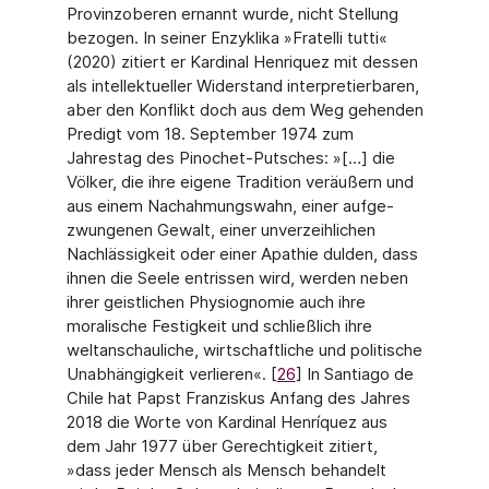
Provinzoberen ernannt wurde, nicht Stellung
bezogen. In seiner Enzyklika »Fratelli tutti«
(2020) zitiert er Kardinal Henriquez mit dessen
als intellektuel­ler Widerstand interpretierbaren,
aber den Konflikt doch aus dem Weg gehenden
Pre­digt vom 18. September 1974 zum
Jahrestag des Pinochet-Putsches: »[…] die
Völker, die ihre eigene Tradition veräußern und
aus einem Nachahmungswahn, einer aufge­
zwungenen Gewalt, einer unverzeihlichen
Nachlässigkeit oder einer Apathie dulden, dass
ihnen die Seele entrissen wird, werden neben
ihrer geistlichen Physiognomie auch ihre
moralische Festigkeit und schließlich ihre
weltanschauliche, wirtschaftliche und politische
Unabhängigkeit verlieren«. [
26
] In Santiago de
Chile hat Papst Franziskus An­fang des Jahres
2018 die Worte von Kardinal Henríquez aus
dem Jahr 1977 über Ge­rechtigkeit zitiert,
»dass jeder Mensch als Mensch behandelt