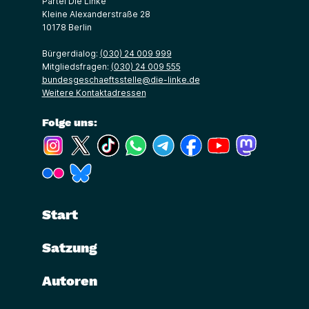
Partei Die Linke
Kleine Alexanderstraße 28
10178 Berlin
Bürgerdialog:
(030) 24 009 999
Mitgliedsfragen:
(030) 24 009 555
bundesgeschaeftsstelle@die-linke.de
Weitere Kontaktadressen
Folge uns:
(Link öffnet ein neues Fenster)
(Link öffnet ein neues Fenster)
(Link öffnet ein neues Fenster)
(Link öffnet ein neues Fenster)
(Link öffnet ein neues Fenster)
(Link öffnet ein neues Fe
(Link öffnet ein n
(Link öffne
(Link öffnet ein neues Fenster)
(Link öffnet ein neues Fenster)
Start
Satzung
Autoren