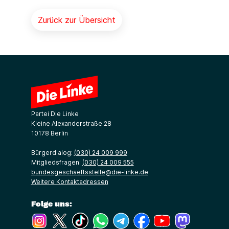
Zurück zur Übersicht
Partei Die Linke
Kleine Alexanderstraße 28
10178 Berlin
Bürgerdialog:
(030) 24 009 999
Mitgliedsfragen:
(030) 24 009 555
bundesgeschaeftsstelle@die-linke.de
Weitere Kontaktadressen
Folge uns:
(Link öffnet ein neues Fenster)
(Link öffnet ein neues Fenster)
(Link öffnet ein neues Fenster)
(Link öffnet ein neues Fenster)
(Link öffnet ein neues Fenster)
(Link öffnet ein neues Fe
(Link öffnet ein n
(Link öffne