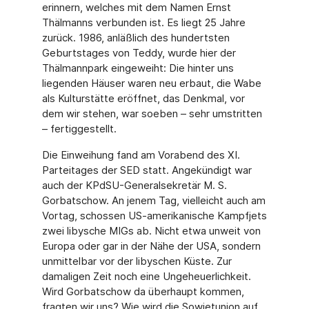
erinnern, welches mit dem Namen Ernst
Thälmanns verbunden ist. Es liegt 25 Jahre
zurück. 1986, anläßlich des hundertsten
Geburtstages von Teddy, wurde hier der
Thälmannpark eingeweiht: Die hinter uns
liegenden Häuser waren neu erbaut, die Wabe
als Kulturstätte eröffnet, das Denkmal, vor
dem wir stehen, war soeben – sehr umstritten
– fertiggestellt.
Die Einweihung fand am Vorabend des XI.
Parteitages der SED statt. Angekündigt war
auch der KPdSU-Generalsekretär M. S.
Gorbatschow. An jenem Tag, vielleicht auch am
Vortag, schossen US-amerikanische Kampfjets
zwei libysche MIGs ab. Nicht etwa unweit von
Europa oder gar in der Nähe der USA, sondern
unmittelbar vor der libyschen Küste. Zur
damaligen Zeit noch eine Ungeheuerlichkeit.
Wird Gorbatschow da überhaupt kommen,
fragten wir uns? Wie wird die Sowjetunion auf