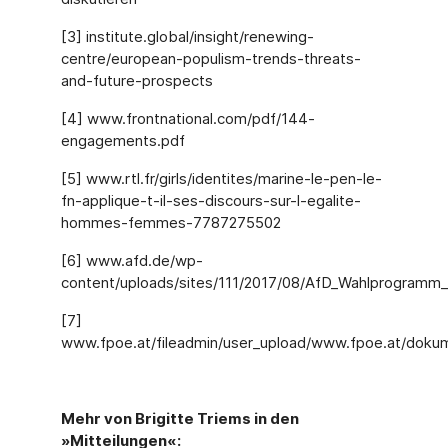
[3] institute.global/insight/renewing-
centre/european-populism-trends-threats-
and-future-prospects
[4] www.frontnational.com/pdf/144-
engagements.pdf
[5] www.rtl.fr/girls/identites/marine-le-pen-le-
fn-applique-t-il-ses-discours-sur-l-egalite-
hommes-femmes-7787275502
[6] www.afd.de/wp-
content/uploads/sites/111/2017/08/AfD_Wahlprogramm_
[7]
www.fpoe.at/fileadmin/user_upload/www.fpoe.at/dokum
Mehr von Brigitte Triems in den
»Mitteilungen«: