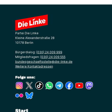
Partei Die Linke
Kleine Alexanderstraße 28
10178 Berlin
Bürgerdialog:
(030) 24 009 999
Mitgliedsfragen:
(030) 24 009 555
bundesgeschaeftsstelle@die-linke.de
Weitere Kontaktadressen
Folge uns:
(Link öffnet ein neues Fenster)
(Link öffnet ein neues Fenster)
(Link öffnet ein neues Fenster)
(Link öffnet ein neues Fenster)
(Link öffnet ein neues Fenster)
(Link öffnet ein neues Fe
(Link öffnet ein n
(Link öffne
(Link öffnet ein neues Fenster)
(Link öffnet ein neues Fenster)
Start