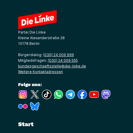
Partei Die Linke
Kleine Alexanderstraße 28
10178 Berlin
Bürgerdialog:
(030) 24 009 999
Mitgliedsfragen:
(030) 24 009 555
bundesgeschaeftsstelle@die-linke.de
Weitere Kontaktadressen
Folge uns:
(Link öffnet ein neues Fenster)
(Link öffnet ein neues Fenster)
(Link öffnet ein neues Fenster)
(Link öffnet ein neues Fenster)
(Link öffnet ein neues Fenster)
(Link öffnet ein neues Fe
(Link öffnet ein n
(Link öffne
(Link öffnet ein neues Fenster)
(Link öffnet ein neues Fenster)
Start