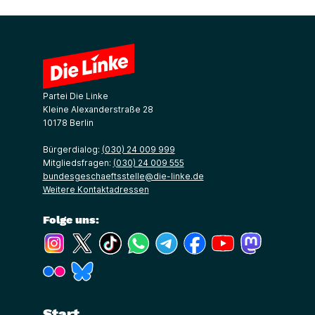
Partei Die Linke
Kleine Alexanderstraße 28
10178 Berlin
Bürgerdialog:
(030) 24 009 999
Mitgliedsfragen:
(030) 24 009 555
bundesgeschaeftsstelle@die-linke.de
Weitere Kontaktadressen
Folge uns:
(Link öffnet ein neues Fenster)
(Link öffnet ein neues Fenster)
(Link öffnet ein neues Fenster)
(Link öffnet ein neues Fenster)
(Link öffnet ein neues Fenster)
(Link öffnet ein neues Fe
(Link öffnet ein n
(Link öffne
(Link öffnet ein neues Fenster)
(Link öffnet ein neues Fenster)
Start