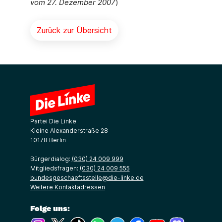
vom 27. Dezember 2007
)
Zurück zur Übersicht
Partei Die Linke
Kleine Alexanderstraße 28
10178 Berlin
Bürgerdialog:
(030) 24 009 999
Mitgliedsfragen:
(030) 24 009 555
bundesgeschaeftsstelle@die-linke.de
Weitere Kontaktadressen
Folge uns:
(Link öffnet ein neues Fenster)
(Link öffnet ein neues Fenster)
(Link öffnet ein neues Fenster)
(Link öffnet ein neues Fenster)
(Link öffnet ein neues Fenster)
(Link öffnet ein neues Fe
(Link öffnet ein n
(Link öffne