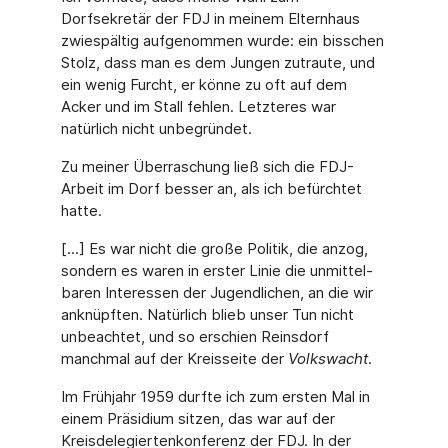
Dorfsekretär der FDJ in meinem Elternhaus
zwiespältig aufgenommen wurde: ein bisschen
Stolz, dass man es dem Jungen zutraute, und
ein wenig Furcht, er könne zu oft auf dem
Acker und im Stall fehlen. Letzteres war
natürlich nicht un­begründet.
Zu meiner Überraschung ließ sich die FDJ-
Arbeit im Dorf besser an, als ich befürchtet
hat­te.
[...] Es war nicht die große Politik, die anzog,
sondern es waren in erster Linie die unmittel­
baren Interessen der Ju­gendlichen, an die wir
anknüpften. Na­türlich blieb unser Tun nicht
unbeachtet, und so erschien Reinsdorf
manchmal auf der Kreisseite der
Volkswacht
.
Im Frühjahr 1959 durfte ich zum ersten Mal in
einem Präsidium sitzen, das war auf der
Kreisdelegiertenkonferenz der FDJ. In der