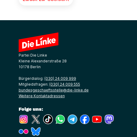
Partei Die Linke
Kleine Alexanderstraße 28
10178 Berlin
Bürgerdialog:
(030) 24 009 999
Mitgliedsfragen:
(030) 24 009 555
bundesgeschaeftsstelle@die-linke.de
Weitere Kontaktadressen
Folge uns:
(Link öffnet ein neues Fenster)
(Link öffnet ein neues Fenster)
(Link öffnet ein neues Fenster)
(Link öffnet ein neues Fenster)
(Link öffnet ein neues Fenster)
(Link öffnet ein neues Fe
(Link öffnet ein n
(Link öffne
(Link öffnet ein neues Fenster)
(Link öffnet ein neues Fenster)