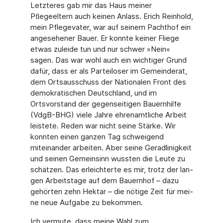
Letzteres gab mir das Haus meiner
Pﬂegeeltern auch keinen Anlass. Erich Reinhold,
mein Pflegevater, war auf seinem Pachthof ein
angesehener Bauer. Er konnte keiner Fliege
etwas zuleide tun und nur schwer »Nein«
sagen. Das war wohl auch ein wichtiger Grund
dafür, dass er als Parteiloser im Gemeinderat,
dem Ortsausschuss der Nationalen Front des
demokratischen Deutschland, und im
Ortsvorstand der gegenseitigen Bauernhilfe
(VdgB-BHG) viele Jahre ehrenamtliche Arbeit
leistete. Reden war nicht seine Stärke. Wir
konnten einen ganzen Tag schweigend
miteinander arbeiten. Aber seine Geradlinigkeit
und seinen Gemeinsinn wussten die Leute zu
schätzen. Das erleichterte es mir, trotz der lan­
gen Arbeitstage auf dem Bauernhof – dazu
gehörten zehn Hektar – die nötige Zeit für mei­
ne neue Aufgabe zu bekommen.
Ich vermute, dass meine Wahl zum