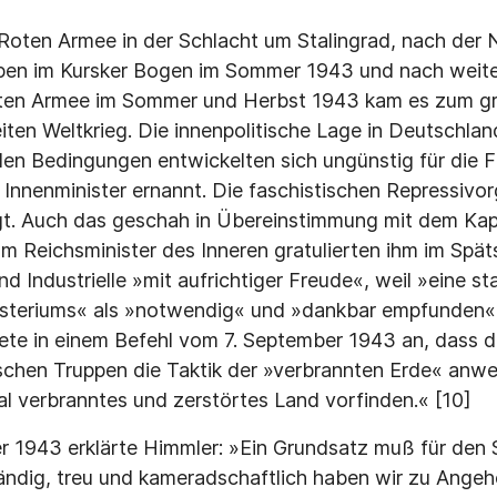
oten Armee in der Schlacht um Stalingrad, nach der 
pen im Kursker Bogen im Sommer 1943 und nach weiter
ten Armee im Sommer und Herbst 1943 kam es zum gr
n Weltkrieg. Die innenpolitische Lage in Deutschland
len Bedingungen entwickelten sich ungünstig für die Fa
nnenminister ernannt. Die faschistischen Repressivor
gt. Auch das geschah in Übereinstimmung mit dem Kapi­
m Reichsminister des Inneren gratulierten ihm im Sp
d Industrielle »mit aufrichtiger Freude«, weil »eine st
isteriums« als »notwendig« und »dankbar emp­funden«
ete in einem Befehl vom 7. September 1943 an, dass 
hen Truppen die Taktik der »verbrannten Erde« anw
tal verbranntes und zerstörtes Land vorfinden.« [10]
r 1943 erklärte Himmler: »Ein Grundsatz muß für den
ständig, treu und kameradschaftlich haben wir zu Angeh