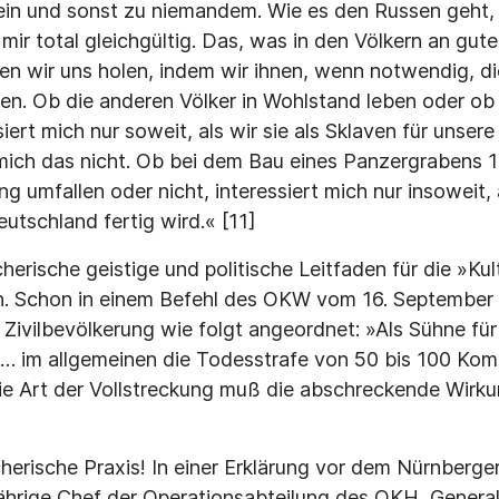
ein und sonst zu niemandem. Wie es den Russen geht,
mir total gleichgültig. Das, was in den Völkern an gute
en wir uns holen, indem wir ihnen, wenn notwendig, d
hen. Ob die anderen Völker in Wohlstand leben oder ob 
iert mich nur soweit, als wir sie als Sklaven für unsere
 mich das nicht. Ob bei dem Bau eines Panzergrabens 
g umfallen oder nicht, interessiert mich nur inso­weit, 
utschland fertig wird.« [11]
erische geistige und politische Leitfaden für die »Kul
n. Schon in einem Befehl des OKW vom 16. September
ivilbevölkerung wie folgt angeordnet: »Als Sühne für
… im allgemeinen die Todesstrafe von 50 bis 100 Kom
e Art der Vollstreckung muß die abschreckende Wirku
erische Praxis! In einer Erklärung vor dem Nürnberger 
jährige Chef der Operationsabteilung des OKH, General