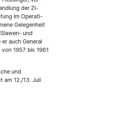
andlung der Zi­
fung im Operati­
mmene Gelegen­heit
s Slawen- und
 er auch General
d von 1957 bis 1961
sche und
 am 12./13. Juli