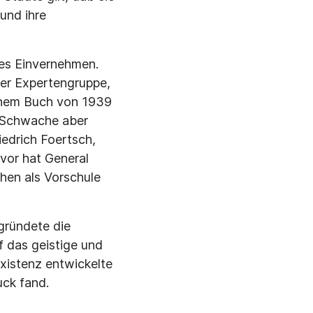
und ihre
es Einverneh­men.
er Exper­tengruppe,
einem Buch von 1939
s Schwache aber
iedrich Foertsch,
vor hat General
hen als Vorschule
gründete die
f das geistige und
xistenz ent­wickelte
ck fand.