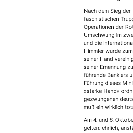
Nach dem Sieg der R
faschistischen Trup
Operationen der Ro
Umschwung im zweite
und die internationa
Himmler wurde zum I
seiner Hand vereini
seiner Ernennung zu
führende Bankiers un
Führung dieses Min
»starke Hand« ordn
gezwungenen deutsc
muß ein wirklich to
Am 4. und 6. Oktobe
gelten: ehrlich, an