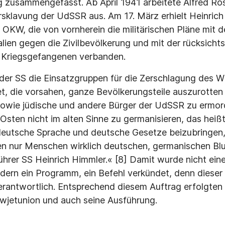
 zusammengefasst. Ab April 1941 arbeitete Alfred Ro
ersklavung der UdSSR aus. Am 17. März erhielt Heinrich
KW, die von vornherein die militärischen Pläne mit 
ien gegen die Zivilbevölkerung und mit der rücksicht
g von Kriegsgefangenen verbanden.
er SS die Einsatzgruppen für die Zerschlagung des Wi
t, die vorsahen, ganze Bevölkerungsteile auszurotte
 sowie jüdische und andere Bürger der UdSSR zu ermo
 Osten nicht im alten Sinne zu germanisieren, das hei
utsche Sprache und deutsche Gesetze beizubringen,
en nur Menschen wirklich deutschen, germanischen Bl
führer SS Heinrich Himmler.« [8] Damit wurde nicht ei
dern ein Programm, ein Befehl verkündet, denn diese
rantwortlich. Entsprechend diesem Auftrag erfolgten
f die Sowjetunion und auch seine 
schärfung