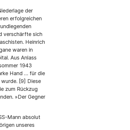
Niederlage der
en erfolgrei­chen
undlegen­den
 verschärf­te sich
schis­ten. Heinrich
­gane waren in
tal. Aus Anlass
ätsommer 1943
arke Hand … für die
 wurde. [9] Diese
die zum Rückzug
enden. »Der Gegner
 SS-Mann ab­solut
örigen un­seres