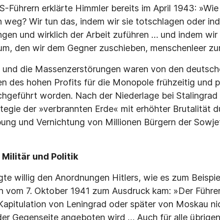
SS-Führern erklärte Himmler bereits im April 1943: »Wi
eg? Wir tun das, indem wir sie totschlagen oder inde
gen und wirklich der Arbeit zuführen … und indem wir 
m, den wir dem Gegner zuschieben, menschenleer zurü
und die Massenzerstörungen waren von den deutsch
en des hohen Profits für die Monopole frühzeitig und 
chgeführt worden. Nach der Niederlage bei Stalingrad
tegie der »verbrannten Erde« mit erhöhter Brutalität d
ibung und Vernichtung von Millionen Bürgern der Sowj
n Militär und Politik
te willig den Anordnungen Hitlers, wie es zum Beispiel
h vom 7. Oktober 1941 zum Ausdruck kam: »Der Führer
Kapitulation von Leningrad oder später von Moskau ni
er Gegenseite angeboten wird … Auch für alle übrigen 