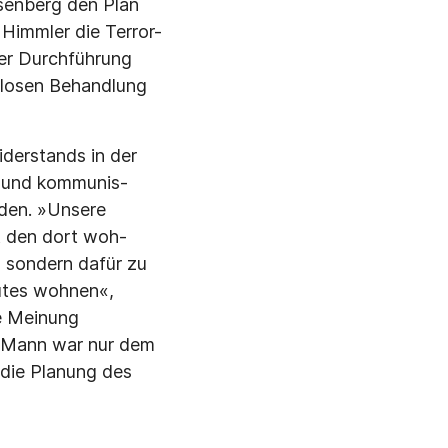
senberg den Plan
 Himmler die Terror-
der Durchführung
slosen Behandlung
derstands in der
n und kommunis­
rden. »Unsere
ßt den dort woh­
 sondern dafür zu
utes wohnen«,
ne Meinung
r Mann war nur dem
 die Planung des
Ausführung.