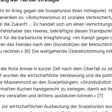
uhr im Krieg gegen die Sowjetunion ihren Höhepunkt. H
enerälen so: »Bolschewismus ist soziales Verbreche
r die Zukunft … Es handelt sich um einen Vernich­tung
fehlshaber des Heeres, bekräftigte diesen Stand­punk
ht für die barbarische Kriegführung: »Im Kampf gegen
lten des Feindes nach den Grundsätzen der Menschlich
zu rechnen.« [6] Die weitgehende Übereinstim­mung mit 
die Rote Armee in kurzer Zeit nach dem Überfall zu z
t wurden die wirtschaftliche Versklavung und die polit
r Massenmord an den Sowjetbürgern. »Grundsätzlich
enhaften Kuchen handgerecht zu zerlegen, damit wir ih
ns verwalten und drittens ausbeuten können.« [7]
 zur wirtschaftlichen Ausbeutung der Sowjetunion wu