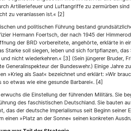
ch Artilleriefeuer und Luftangriffe zu zermürben sind 
ht zu veranlassen ist.« [2]
rischen und politischen Führung bestand grundsätzlich
fizier Hermann Foertsch, der nach 1945 der Himmerod
fnung der BRD vorbereitete, angehörte, erklärte in 
as Starke soll siegen, leben und sich fortpflanzen, da
 und nicht wiederkehren.« [3] (Sein jüngerer Bruder, Fr
te Generalinspekteur der Bundeswehr.) Einige Jahre zu
n »Krieg als Saat« bezeichnet und erklärt: »Wir brauc
 so etwas wie eine gesunde Barbarei«. [4]
rwuchs die Einstellung der führenden Militärs. Sie be
gführung des faschistischen Deutschland. Sie bauten au
t, das der deutsche Imperialismus seit Beginn seiner E
m einen »Platz an der Sonne« seinen konkreten Ausdru
ng war Teil der Strategie