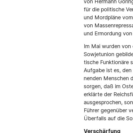
von Hermann Göring
für die politische V
und Mordpläne vom O
von Massenrepressal
und Ermordun
Im Mai wurden von d
Sowjetunion gebilde
tische Funktionäre
Aufgabe ist es, den
nenden Menschen de
sorgen, daß im Ost
erklärte der Reichs
ausgesprochen, son
Führer gegenüber ve
Überfalls au
Ver