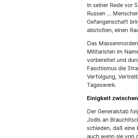
In seiner Rede vor 
Russen … Menschen w
Gefangenschaft brin
abstoßen, einen Rau
Das Massenmorden 
Militaristen im Nam
vorbereitet und dur
Faschismus die Stra
Verfolgung, Vertre
Tageswerk.
Einigkeit zwische
Der Generalstab folg
Jodls an Brauchitsc
schieden, daß eine 
auch wenn sie von d