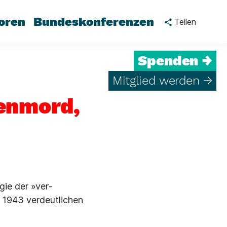
oren
Bundeskonferenzen
Teilen
Spenden →
Mitglied werden →
enmord,
gie der »ver­
1943 verdeutli­chen