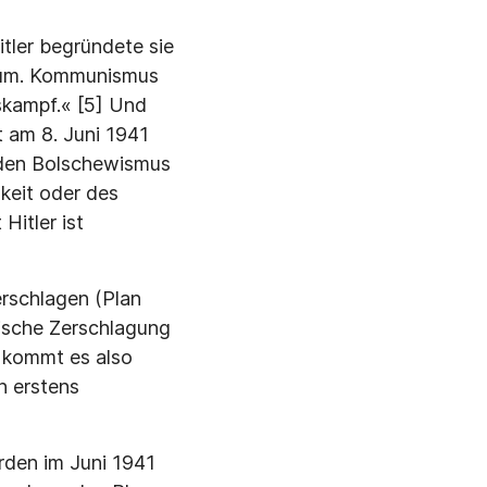
itler begründete sie
rtum. Kommunismus
skampf.« [5] Und
t am 8. Juni 1941
 den Bolschewismus
keit oder des
Hitler ist
erschlagen (Plan
ische Zerschla­gung
 kommt es also
n erstens
rden im Juni 1941