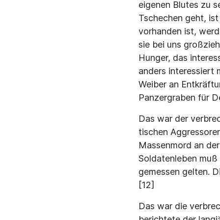
eigenen Blutes zu s
Tschechen geht, ist 
vorhanden ist, werd
sie bei uns großzie
Hunger, das interess
anders interessiert
Weiber an Entkräftun
Panzergraben für De
Das war der verbrech
tischen Aggressore
Massenmord an der Z
Soldatenleben muß 
gemessen gelten. Di
[12]
Das war die verbrech
berichtete der lang