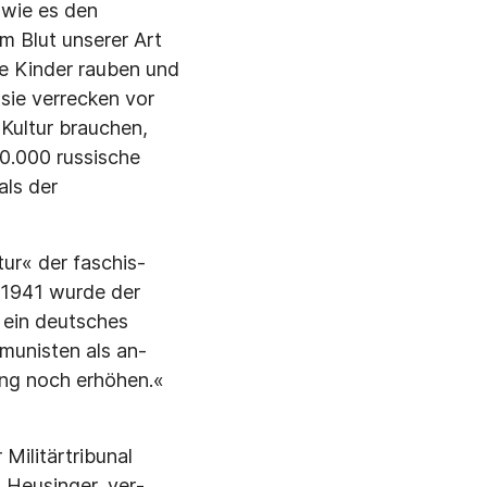
 wie es den
m Blut unse­rer Art
ie Kinder rauben und
sie verrecken vor
 Kultur brauchen,
10.000 russische
als der
tur« der faschis­
 1941 wurde der
 ein deutsches
munisten als an­
ng noch erhö­hen.«
Militärtribunal
 Heusinger, ver­