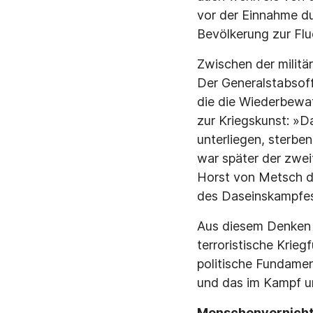
vor der Einnahme dur
Bevölkerung zur Fluc
Zwischen der militä
Der Generalstabsof
die die Wiederbewaf
zur Kriegskunst: »D
unterliegen, sterben
war später der zwei
Horst von Metsch de
des Daseinskampfes
Aus diesem Denken e
terroristische Krie
politische Fundamen
und das im Kampf u
Menschenvernichtu