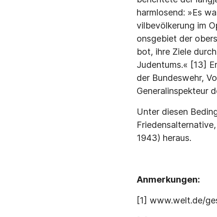
harmlosend: »Es war
vilbevölkerung im 
onsgebiet der obers
bot, ihre Ziele dur
Judentums.« [13] Er
der Bundeswehr, Vor
Generalinspekteur 
Unter diesen Bedin
Friedensalternative
1943) heraus.
Anmerkungen:
[1] www.welt.de/ges