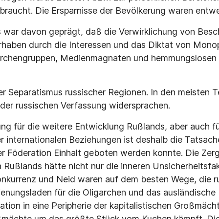
raucht. Die Ersparnisse der Bevölkerung waren entwe
is war davon geprägt, daß die Verwirklichung von Bes
rhaben durch die Interessen und das Diktat von Mono
garchengruppen, Medienmagnaten und hemmungslosen P
 Separatismus russischer Regionen. In den meisten Te
 der russischen Verfassung widersprachen.
g für die weitere Entwicklung Rußlands, aber auch fü
der internationalen Beziehungen ist deshalb die Tatsac
der Föderation Einhalt geboten werden konnte. Die Zer
Rußlands hätte nicht nur die inneren Unsicherheitsfak
onkurrenz und Neid waren auf dem besten Wege, die r
enungsladen für die Oligarchen und das ausländische 
ation in eine Peripherie der kapitalistischen Großmäch
oßmächte um das größte Stück vom Kuchen kämpft. Di