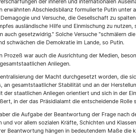
Verschärfungen der inneren und internationalen Ausei
on erwähnten Abschiedsbilanz formulierte Putin unter 
 Demagogie und Versuche, die Gesellschaft zu spalten
mpfes ausländische Hilfe und Einmischung zu nutzen, s
n auch gesetzwidrig." Solche Versuche "schmälern di
nd schwächen die Demokratie im Lande, so Putin.
n Prozeß war auch die Ausrichtung der Medien, beso
gesamtstaatlichen Anliegen.
Zentralisierung der Macht durchgesetzt worden, die si
, an gesamtstaatlicher Stabilität und an der Herstellu
 der staatlichen Anliegen orientiert und sich in der Ei
ert, in der das Präsidialamt die entscheidende Rolle s
aber die Aufgabe der Beantwortung der Frage nach de
n und vor allem sozialen Kräfte, Schichten und Klassen
ihrer Beantwortung hängen in bedeutendem Maße die k