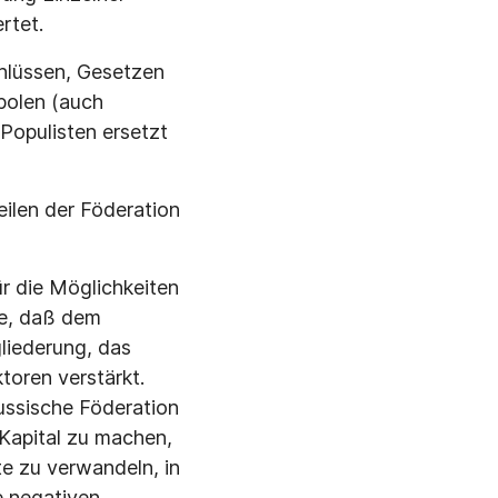
rtet.
chlüssen, Gesetzen
polen (auch
opulisten ersetzt
ilen der Föderation
r die Möglichkeiten
he, daß dem
gliederung, das
toren verstärkt.
ussische Föderation
Kapital zu machen,
te zu verwandeln, in
e negativen