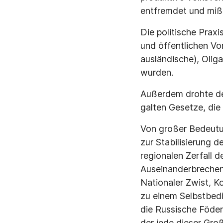
entfremdet und mißb
Die politische Prax
und öffentlichen Vo
ausländische), Oli
wurden.
Außerdem drohte der
galten Gesetze, die
Von großer Bedeutun
zur Stabilisierung 
regionalen Zerfall 
Auseinanderbrechen 
Nationaler Zwist, K
zu einem Selbstbedi
die Russische Föder
der jede dieser Gr