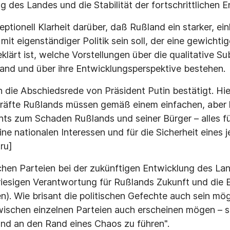
 des Landes und die Stabilität der fortschrittlichen E
ptionell Klarheit darüber, daß Rußland ein starker, ein
it eigenständiger Politik sein soll, der eine gewichtig
eklärt ist, welche Vorstellungen über die qualitative S
land und über ihre Entwicklungsperspektive bestehen.
 die Abschiedsrede von Präsident Putin bestätigt. Hier
 Kräfte Rußlands müssen gemäß einem einfachen, aber
chts zum Schaden Rußlands und seiner Bürger – alles f
ne nationalen Interessen und für die Sicherheit eines 
ru]
schen Parteien bei der zukünftigen Entwicklung des Lan
 riesigen Verantwortung für Rußlands Zukunft und die E
). Wie brisant die politischen Gefechte auch sein mö
ischen einzelnen Parteien auch erscheinen mögen – sie
and an den Rand eines Chaos zu führen".