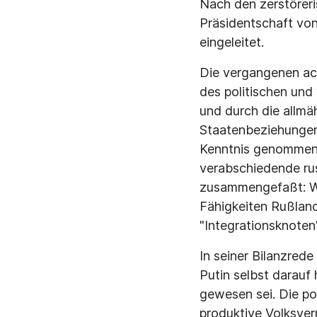
Nach den zerstörer
Präsidentschaft von
eingeleitet.
Die vergangenen ach
des politischen und
und durch die allmä
Staatenbeziehungen
Kenntnis genommen 
verabschiedende rus
zusammengefaßt: Wi
Fähigkeiten Rußlan
"Integrationsknoten"
In seiner Bilanzred
Putin selbst darauf
gewesen sei. Die po
produktive Volksver