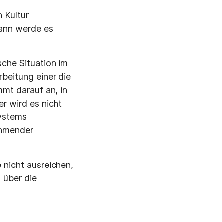
 Kultur
dann werde es
sche Situation im
beitung einer die
mt darauf an, in
r wird es nicht
Systems
ehmender
e nicht ausreichen,
 über die