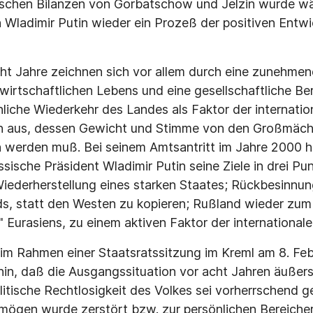
ischen Bilanzen von Gorbatschow und Jelzin wurde w
 Wladimir Putin wieder ein Prozeß der positiven Entw
t Jahre zeichnen sich vor allem durch eine zunehmend
 wirtschaftlichen Lebens und eine gesellschaftliche B
hliche Wiederkehr des Landes als Faktor der internatio
 aus, dessen Gewicht und Stimme von den Großmäch
werden muß. Bei seinem Amtsantritt im Jahre 2000 hat
sische Präsident Wladimir Putin seine Ziele in drei Pu
ederherstellung eines starken Staates; Rückbesinnun
ds, statt den Westen zu kopieren; Rußland wieder zum
 Eurasiens, zu einem aktiven Faktor der internationale
e im Rahmen einer Staatsratssitzung im Kreml am 8. Fe
 hin, daß die Ausgangssituation vor acht Jahren äußers
litische Rechtlosigkeit des Volkes sei vorherrschend 
mögen wurde zerstört bzw. zur persönlichen Bereiche