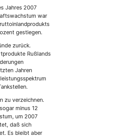
es Jahres 2007
chaftswachstum war
ruttoinlandprodukts
ozent gestiegen.
ünde zurück.
ortprodukte Rußlands
nderungen
etzten Jahren
leistungsspektrum
ankstellen.
en zu verzeichnen.
 sogar minus 12
chstum, um 2007
tet, daß sich
t. Es bleibt aber