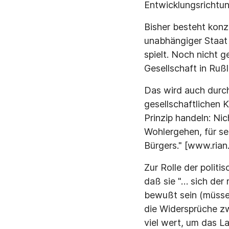
Entwicklungsrichtung
Bisher besteht konze
unabhängiger Staat m
spielt. Noch nicht g
Gesellschaft in Ruß
Das wird auch durch
gesellschaftlichen
Prinzip handeln: Ni
Wohlergehen, für sei
Bürgers." [www.rian.
Zur Rolle der politi
daß sie "… sich der
bewußt sein (müssen
die Widersprüche zw
viel wert, um das L