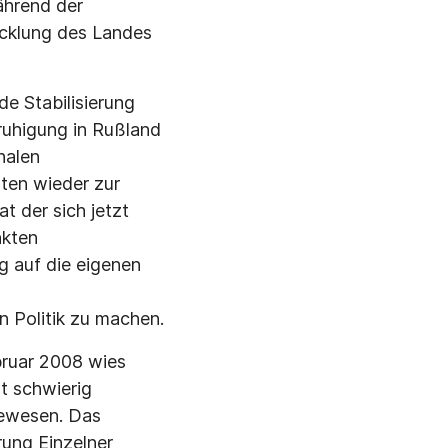
ährend der
icklung des Landes
e Stabilisierung
eruhigung in Rußland
nalen
ten wieder zur
 der sich jetzt
nkten
g auf die eigenen
n Politik zu machen.
bruar 2008 wies
t schwierig
gewesen. Das
rung Einzelner