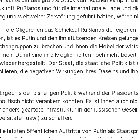
ukunft Rußlands und für die internationale Lage und 
ieg und weltweiter Zerstörung geführt hätten, wären n
n die Oligarchen das Schicksal Rußlands der eigenen
, ist es Putin und den ihn stützenden Kreisen gelungen
chengruppen zu brechen und ihnen die Hebel der wirt
men. Damit sind ihre Möglichkeiten noch nicht beseit
ieder hergestellt. Der Staat, die staatliche Politik ist 
ollieren, die negativen Wirkungen ihres Daseins und ih
 Ergebnis der bisherigen Politik während der Präsident
politisch nicht verankern konnten. Es ist ihnen auch ni
 anders geartete Infrastruktur in der russischen Gesel
versitäten usw.) zu schaffen.
ie letzten öffentlichen Auftritte von Putin als Staats