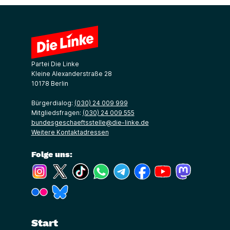
Partei Die Linke
Kleine Alexanderstraße 28
10178 Berlin
Bürgerdialog:
(030) 24 009 999
Mitgliedsfragen:
(030) 24 009 555
bundesgeschaeftsstelle@die-linke.de
Weitere Kontaktadressen
Folge uns:
(Link öffnet ein neues Fenster)
(Link öffnet ein neues Fenster)
(Link öffnet ein neues Fenster)
(Link öffnet ein neues Fenster)
(Link öffnet ein neues Fenster)
(Link öffnet ein neues Fe
(Link öffnet ein n
(Link öffne
(Link öffnet ein neues Fenster)
(Link öffnet ein neues Fenster)
Start