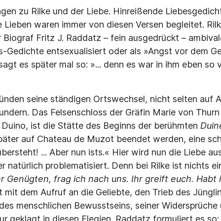
agen zu Rilke und der Liebe. Hinreißende Liebesgedicht
 Lieben waren immer von diesen Versen begleitet. Rilke
 Biograf Fritz J. Raddatz – fein ausgedrückt – ambival
us-Gedichte entsexualisiert oder als »Angst vor dem G
l sagt es später mal so: »... denn es war in ihm eben 
nden seine ständigen Ortswechsel, nicht selten auf A
ndern. Das Felsenschloss der Gräfin Marie von Thurn
Duino, ist die Stätte des Beginns der berühmten
Duin
päter auf Chateau de Muzot beendet werden, eine schw
rsteht! ... Aber nun ists.« Hier wird nun die Liebe au
 natürlich problematisiert. Denn bei Rilke ist nichts e
er Genügten, frag ich nach uns. Ihr greift euch. Habt
ßt mit dem Aufruf an die Geliebte, den Trieb des Jünglin
tik des menschlichen Bewusstseins, seiner Widersprüche
ur geklagt in diesen Elegien. Raddatz formuliert es so: »