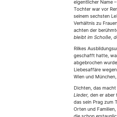
eigentlicher Name – 
Tochter war vor Ren
seinem sechsten Leb
Verhältnis zu Fraue
achten der berühm
bleibt im Schoße, de
Rilkes Ausbildungsu
geschafft hatte, wa
abgebrochen wurde.
Liebesaffäre wegen 
Wien und München, f
Dichten, das macht 
Lieder,
den er aber 
das sein Prag zum 
Orten und Familien,
die schon erstaunli