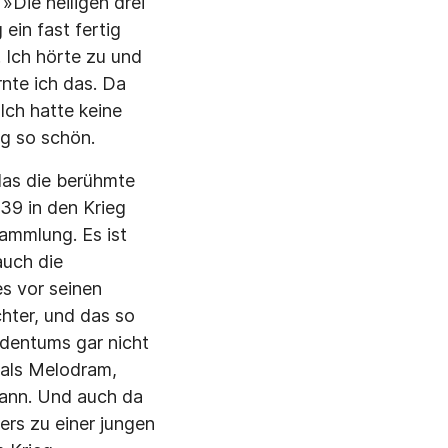
»Die heiligen drei
ein fast fertig
 Ich hörte zu und
rnte ich das. Da
Ich hatte keine
ng so schön.
 das die berühmte
939 in den Krieg
ammlung. Es ist
auch die
s vor seinen
hter, und das so
ldentums gar nicht
 als Melodram,
mann. Und auch da
rs zu einer jungen