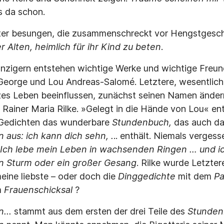
s da schon.
ter besungen, die zusammenschreckt vor Hengstgesch
 Alten, heimlich für ihr Kind zu beten
.
unzigern entstehen wichtige Werke und wichtige Freun
eorge und Lou Andreas-Salomé. Letztere, wesentlich äl
zes Leben beeinflussen, zunächst seinen Namen ändern
– Rainer Maria Rilke. »Gelegt in die Hände von Lou« e
 Gedichten das wunderbare
Stundenbuch,
das auch da
 aus: ich kann dich sehn, .
.. enthält. Niemals verges
Ich lebe mein Leben in wachsen­den Ringen … und ic
ein Sturm oder ein großer Gesang
. Rilke wurde Letzter
ine liebste – oder doch die
Dinggedichte
mit dem
Pa
m
Frauenschicksal
?
...
stammt aus dem ersten der drei Teile des
Stunden