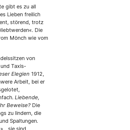
e gibt es zu all
s Lieben freilich
ent, störend, trotz
eliebtwerden«. Die
so vom Mönch wie vom
delssitzen von
 und Taxis-
eser Elegien
1912,
ere Arbeit, bei er
sgelotet,
infach.
Liebende,
 ihr Beweise?
Die
gs zu lindern, die
 und Spaltungen.
... sie sind