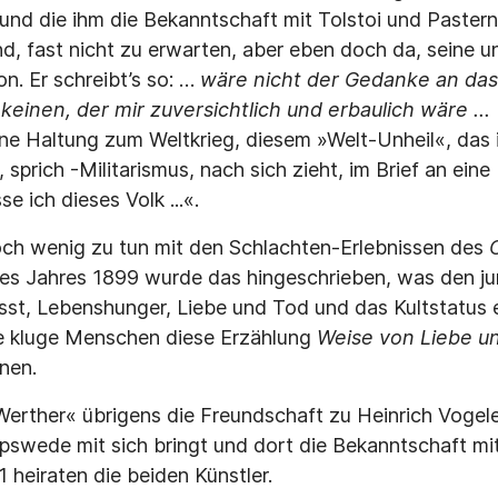
nd die ihm die Bekanntschaft mit Tolstoi und Paster
d, fast nicht zu erwarten, aber eben doch da, seine 
n. Er schreibt’s so: …
wäre nicht der Gedanke an das
 keinen, der mir zuversichtlich und erbaulich wäre ...
e Haltung zum Weltkrieg, diesem »Welt-Unheil«, das 
 sprich -Militarismus, nach sich zieht, im Brief an ein
e ich dieses Volk ...«.
och wenig zu tun mit den Schlachten-Erlebnissen des
des Jahres 1899 wurde das hingeschrieben, was den ju
sst, Lebenshunger, Liebe und Tod und das Kultstatus 
e kluge Menschen diese Erzählung
Weise von Liebe u
nen.
erther« übrigens die Freundschaft zu Heinrich Vogel
pswede mit sich bringt und dort die Bekanntschaft mit
1 heiraten die beiden Künstler.