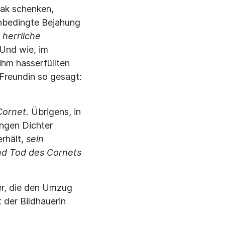
nak schenken,
unbedingte Bejahung
 herrliche
Und wie, im
ihm hasserfüllten
e Freundin so gesagt:
Cornet.
Übrigens, in
ngen Dichter
erhält,
sein
nd Tod des Cornets
er, die den Umzug
 der Bildhauerin