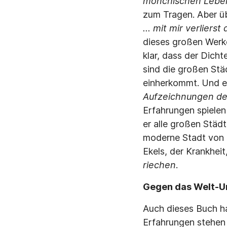
mönchischen Leb
zum Tragen. Aber üb
... mit mir verliers
dieses großen Werk
klar, dass der Dicht
sind die großen Stä
einherkommt. Und ei
Aufzeichnungen des
Erfahrungen spielen 
er alle großen Städt
moderne Stadt von i
Ekels, der Krankhei
riechen
.
Gegen das Welt-U
Auch dieses Buch ha
Erfahrungen stehen 