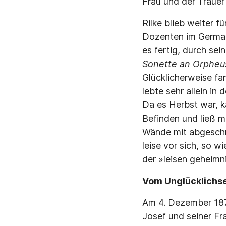
Frau und der Trauer 
Rilke blieb weiter f
Dozenten im Germani
es fertig, durch se
Sonette an Orpheu
Glücklicherweise fa
lebte sehr allein in
Da es Herbst war, 
Befinden und ließ 
Wände mit abgeschr
leise vor sich, so w
der »leisen geheimn
Vom Unglücklichs
Am 4. Dezember 187
Josef und seiner Fr