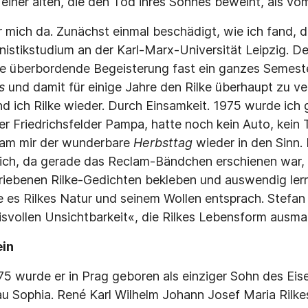
einer alten, die den Tod ihres Sohnes beweint, als vom
ür mich da. Zunächst einmal beschädigt, wie ich fand, 
stikstudium an der Karl-Marx-Universität Leipzig. De
ine überbordende Begeisterung fast ein ganzes Semeste
s
und damit für einige Jahre den Rilke überhaupt zu ve
nd ich Rilke wieder. Durch Einsamkeit. 1975 wurde ich
 der Friedrichsfelder Pampa, hatte noch kein Auto, kein T
kam mir der wunderbare
Herbsttag
wieder in den Sinn. 
mich, da gerade das Reclam-Bändchen erschienen war, 
iebenen Rilke-Gedichten bekleben und auswendig lerne
ie es Rilkes Natur und seinem Wollen entsprach. Stefan
isvollen Unsichtbarkeit«, die Rilkes Lebensform ausma
ein
5 wurde er in Prag geboren als einziger Sohn des E
au Sophia. René Karl Wilhelm Johann Josef Maria Rilkes