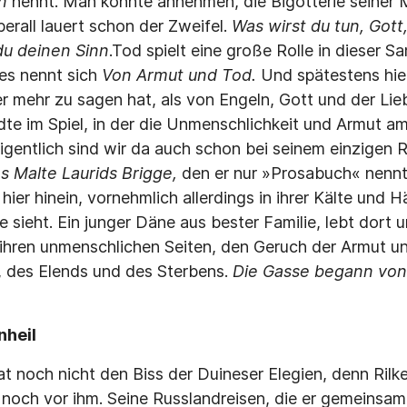
en
nennt. Man könnte annehmen, die Bigotterie seiner 
erall lauert schon der Zweifel.
Was wirst du tun, Gott
t du deinen Sinn
.
Tod spielt eine große Rolle in dieser 
es nennt sich
Von Armut und Tod.
Und spätestens hie
er mehr zu sagen hat, als von Engeln, Gott und der Lie
dte im Spiel, in der die Unmenschlichkeit und Armut am
gentlich sind wir da auch schon bei seinem einzigen
 Malte Laurids Brigge,
den er nur »Prosabuch« nennt.
hier hinein, vornehmlich allerdings in ihrer Kälte und Hä
e sieht. Ein junger Däne aus bester Familie, lebt dort u
hren unmenschlichen Seiten, den Geruch der Armut un
t, des Elends und des Sterbens.
Die Gasse begann von 
nheil
t noch nicht den Biss der Duineser Elegien, denn Ril
noch vor ihm. Seine Russlandreisen, die er gemeinsam