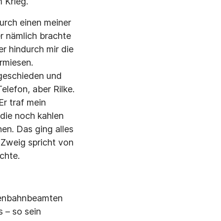
 Krieg.
durch einen meiner
r nämlich brachte
r hindurch mir die
rmiesen.
 geschieden und
elefon, aber Rilke.
Er traf mein
die noch kahlen
n. Das ging alles
 Zweig spricht von
chte.
isenbahnbeamten
 – so sein