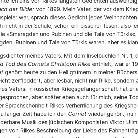
nnte ich eins von Rilkes längsten Gedichten auswendig 
ch der Bilder
von 1899. Mein Vater, der vor dem Krieg 
spieler war, sprach dieses Gedicht jedes Weihnachten.
nicht in der Schule, schon ein bisschen lesen, also le
e »Smaragden und Rubinen und die Tale von Türkis«. 
den, Rubinen und Tale von Türkis waren, aber es kla
ngsdichter meines Vaters. Mit dem Inselbüchlein Nr. 1,
d Tod des Cornets Christoph Rilke
enthielt, war er 1
et
gehört heute zu den Heiligtümern in meiner Büchers
eicht zerfleddert, aber lesbar, nicht nur Rilke, sondern 
s Vaters. In russischer Kriegsgefangenschaft hat er e
esprochen, aber später eben auch für mich, seine Toc
ler Sprachschönheit Rilkes Verherrlichung des Kriegshe
lzu langer Zeit habe ich den
Cornet
wieder gehört, nun
underbare Musik des jüdischen Komponisten Viktor Ull
en von Rilkes Beschreibung der Liebe des Fahnenträge