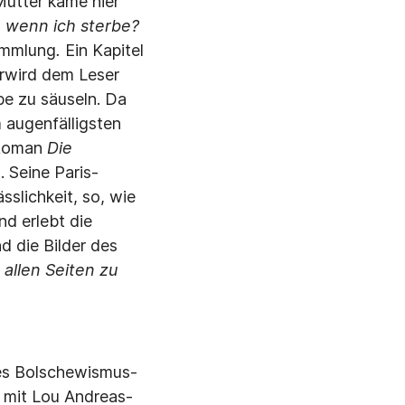
Mutter käme hier
, wenn ich sterbe?
Sammlung
.
Ein Kapitel
r
wird dem Leser
be zu säuseln. Da
 augenfälligsten
 Roman
Die
 Seine Paris-
sslichkeit, so, wie
nd erlebt die
d die Bilder des
allen Seiten zu
kes Bolschewismus-
 mit Lou Andreas-