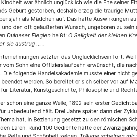
Kindheit war ähnlich unglücklich wie die Ehe seiner Elt
és Geburt gestorben, deshalb erzog die traurige Mutt
ensjahr als Mädchen auf. Das hatte Auswirkungen auf
n und den oft geäußerten Wunsch, ungeboren zu sein o
ten
Duineser Elegien
heißt:
O Seligkeit der kleinen Kr
r sie austrug ... .
nternehmungen setzten das Unglücklichsein fort. Weil 
r vom Sohn eine Offizierslaufbahn erwünscht, die nac
 Die folgende Handelsakademie musste einer nicht g
beendet werden. So bereitet er sich selber vor auf M
ür Literatur, Kunstgeschichte, Philosophie und Recht
er schon eine ganze Weile, 1892 sein erster Gedicht
für unbedeutend hält. Drei Jahre später dann der Zykl
Thema hat, in Beziehung gesetzt zu den römischen Sc
 den Laren. Rund 100 Gedichte hatte der Zwanzigjähri
che Reife und Schönheit zeigen.
Träume scheinen mir 