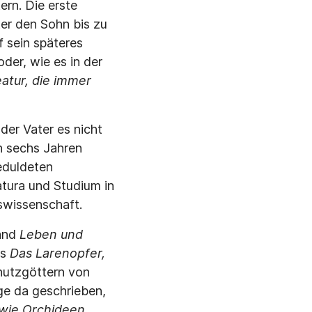
ern. Die erste
er den Sohn bis zu
 sein späteres
der, wie es in der
eatur, die immer
der Vater es nicht
h sechs Jahren
eduldeten
atura und Studium in
swissenschaft.
band
Leben und
us
Das Larenopfer,
hutzgöttern von
ge da geschrieben,
wie Orchideen.