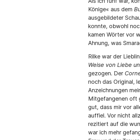
Als ich fünf war, ko
Könige« aus dem
Bu
ausgebildeter Schau
konnte, obwohl noch 
kamen Wörter vor wi
Ahnung, was Smarag
Rilke war der Liebli
Weise von Liebe un
gezogen. Der
Corn
noch das Original, l
Anzeichnungen meine
Mitgefangenen oft g
gut, dass mir vor al
auffiel. Vor nicht al
rezitiert auf die w
war ich mehr gefang