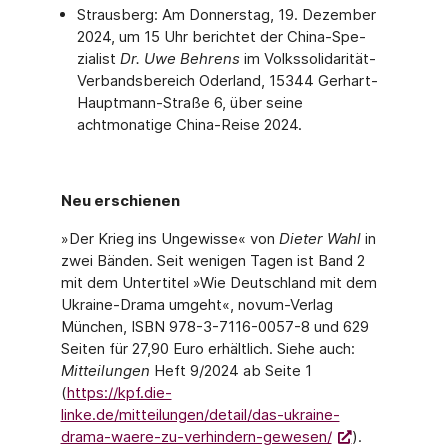
Strausberg: Am Donnerstag, 19. Dezember
2024, um 15 Uhr berichtet der China-Spe­
zialist
Dr. Uwe Behrens
im Volkssolidarität-
Verbandsbereich Oderland, 15344 Gerhart-
Hauptmann-Straße 6, über seine
achtmonatige China-Reise 2024.
Neu erschienen
»Der Krieg ins Ungewisse« von
Dieter Wahl
in
zwei Bänden. Seit wenigen Tagen ist Band 2
mit dem Untertitel »Wie Deutschland mit dem
Ukraine-Drama umgeht«, novum-Verlag
München, ISBN 978-3-7116-0057-8 und 629
Seiten für 27,90 Euro erhältlich. Siehe auch:
Mitteilungen
Heft 9/2024 ab Seite 1
(
https://kpf.die-
linke.de/mitteilungen/detail/das-ukraine-
drama-waere-zu-verhindern-gewesen/
).