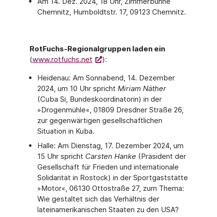
Am 14. Dez. 2024, 18 Uhr, Zimmerbühne
Chemnitz, Humboldtstr. 17, 09123 Chemnitz.
RotFuchs-Regionalgruppen laden ein
(
www.rotfuchs.net
):
Heidenau: Am Sonnabend, 14. Dezember
2024, um 10 Uhr spricht
Miriam Näther
(Cuba Si, Bundeskoordinatorin) in der
»Drogenmühle«, 01809 Dresdner Straße 26,
zur gegen­wärtigen gesellschaftlichen
Situation in Kuba.
Halle: Am Dienstag, 17. Dezember 2024, um
15 Uhr spricht
Carsten Hanke
(Präsident der
Gesellschaft für Frieden und internationale
Solidarität in Rostock) in der Sportgast­stätte
»Motor«, 06130 Ottostraße 27, zum Thema:
Wie gestaltet sich das Verhältnis der
lateinamerikanischen Staaten zu den USA?