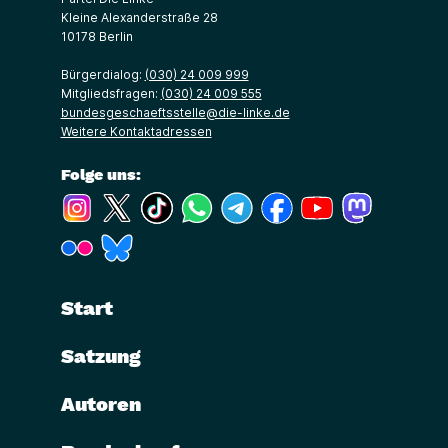
Kleine Alexanderstraße 28
10178 Berlin
Bürgerdialog:
(030) 24 009 999
Mitgliedsfragen:
(030) 24 009 555
bundesgeschaeftsstelle@die-linke.de
Weitere Kontaktadressen
Folge uns:
(Link öffnet ein neues Fenster)
(Link öffnet ein neues Fenster)
(Link öffnet ein neues Fenster)
(Link öffnet ein neues Fenster)
(Link öffnet ein neues Fenster)
(Link öffnet ein neues Fe
(Link öffnet ein n
(Link öffne
(Link öffnet ein neues Fenster)
(Link öffnet ein neues Fenster)
Start
Satzung
Autoren