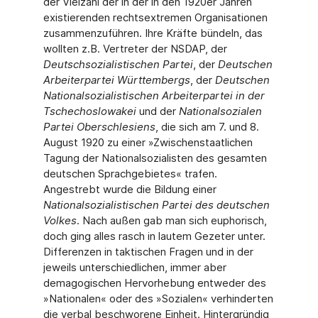
der Vielzahl der in der in den 1920er Jahren
existierenden rechtsextremen Organisationen
zusammenzuführen. Ihre Kräfte bündeln, das
wollten z.B. Vertreter der NSDAP, der
Deutschsozialistischen Partei
, der
Deutschen
Arbeiterpartei Württembergs
, der
Deutschen
Nationalsozialistischen Arbeiterpartei in der
Tschechoslowakei
und der
Nationalsozialen
Partei Oberschlesiens
, die sich am 7. und 8.
August 1920 zu einer »Zwischenstaatlichen
Tagung der Nationalsozialisten des gesamten
deutschen Sprachgebietes« trafen.
Angestrebt wurde die Bildung einer
Nationalsozialistischen Partei des deutschen
Volkes
. Nach außen gab man sich euphorisch,
doch ging alles rasch in lautem Gezeter unter.
Differenzen in taktischen Fragen und in der
jeweils unterschiedlichen, immer aber
demagogischen Hervorhebung entweder des
»Nationalen« oder des »Sozialen« verhinderten
die verbal beschworene Einheit. Hintergründig