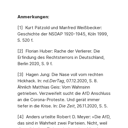
Anmerkungen:
[1] Kurt Pätzold und Manfred Weißbecker:
Geschichte der NSDAP 1920-1945, Köln 1999,
S. 520 f.
[2] Florian Huber: Rache der Verlierer. Die
Erfindung des Rechtsterrors in Deutschland,
Berlin 2020, S. 9 f.
[3] Hagen Jung: Die Nase voll vom rechten
Hickhack. In:
nd.DerTag
, 07.12.2020, S. 8.
Ähnlich Matthias Geis: Vom Wahnsinn
getrieben. Verzweifelt sucht die AfD Anschluss
an die Corona-Proteste. Und gerät immer
tiefer in die Krise. In:
Die Zeit
, 26.11.2020, S. 5.
[4] Anders urteilte Robert D. Meyer: »Die AfD,
das sind in Wahrheit zwei Parteien. Nicht, weil