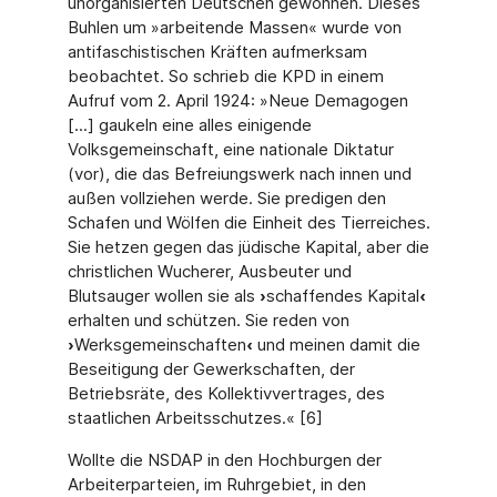
unorganisierten Deutschen gewonnen. Dieses
Buhlen um »arbeitende Massen« wurde von
antifaschistischen Kräften aufmerksam
beobachtet. So schrieb die KPD in einem
Aufruf vom 2. April 1924: »Neue Demagogen
[...] gaukeln eine alles einigende
Volksgemeinschaft, eine nationale Diktatur
(vor), die das Befreiungswerk nach innen und
außen vollziehen werde. Sie predigen den
Schafen und Wölfen die Einheit des Tierreiches.
Sie hetzen gegen das jüdische Kapital, aber die
christlichen Wucherer, Ausbeuter und
Blutsauger wollen sie als
›
schaffendes Kapital
‹
erhalten und schützen. Sie reden von
›
Werksgemeinschaften
‹
und meinen damit die
Beseitigung der Gewerkschaften, der
Betriebsräte, des Kollektivvertrages, des
staatlichen Arbeitsschutzes.« [6]
Wollte die NSDAP in den Hochburgen der
Arbeiterparteien, im Ruhrgebiet, in den