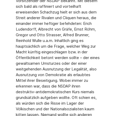
Vorsitzender der NSDAP bekannt. Mit diesem
sich bald als raffiniert und vorteilhaft
erweisenden Schachzug hielt er sich aus dem
Streit anderer Rivalen und Cliquen heraus, die
einander immer heftiger befehdeten: Erich
Ludendorff, Albrecht von Gräfe, Ernst Röhm,
Gregor und Otto Strasser, Alfred Brunner,
Reinhold Wulle u.a.m. Inhaltlich ging es
hauptsächlich um die Frage, welcher Weg zur
Macht künftig eingeschlagen bzw. in der
Öffentlichkeit betont werden sollte – der eines
gewaltsamen Umsturzes oder der einer
weitgehenden Ausnutzung der Legalität, also
Ausnutzung von Demokratie als erlaubtes
Mittel ihrer Beseitigung. Wobei immer zu
erkennen war, dass die NSDAP ihren
destruktiv-antidemokratischen Kurs niemals
grundsätzlich aufgeben wollte. Oft schien es,
als würden sich die Risse im Lager der
Völkischen und der Nationalsozialisten kaum
kitten lassen. Niemand wollte sich anderen