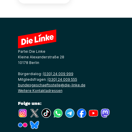
Partei Die Linke
Kleine Alexanderstraße 28
10178 Berlin
Bürgerdialog:
(030) 24 009 999
Mitgliedsfragen:
(030) 24 009 555
bundesgeschaeftsstelle@die-linke.de
Weitere Kontaktadressen
Folge uns:
(Link öffnet ein neues Fenster)
(Link öffnet ein neues Fenster)
(Link öffnet ein neues Fenster)
(Link öffnet ein neues Fenster)
(Link öffnet ein neues Fenster)
(Link öffnet ein neues Fe
(Link öffnet ein n
(Link öffne
(Link öffnet ein neues Fenster)
(Link öffnet ein neues Fenster)