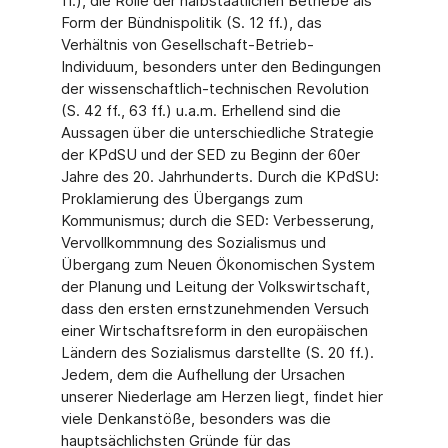
ff.), die Rolle der halbstaatlichen Betriebe als
Form der Bündnispolitik (S. 12 ff.), das
Verhältnis von Gesellschaft-Betrieb-
Individuum, besonders unter den Bedingungen
der wissenschaftlich-technischen Revolution
(S. 42 ff., 63 ff.) u.a.m. Erhellend sind die
Aussagen über die unterschiedliche Strategie
der KPdSU und der SED zu Beginn der 60er
Jahre des 20. Jahrhunderts. Durch die KPdSU:
Proklamierung des Übergangs zum
Kommunismus; durch die SED: Verbesserung,
Vervollkommnung des Sozialismus und
Übergang zum Neuen Ökonomischen System
der Planung und Leitung der Volkswirtschaft,
dass den ersten ernstzunehmenden Versuch
einer Wirtschaftsreform in den europäischen
Ländern des Sozialismus darstellte (S. 20 ff.).
Jedem, dem die Aufhellung der Ursachen
unserer Niederlage am Herzen liegt, findet hier
viele Denkanstöße, besonders was die
hauptsächlichsten Gründe für das