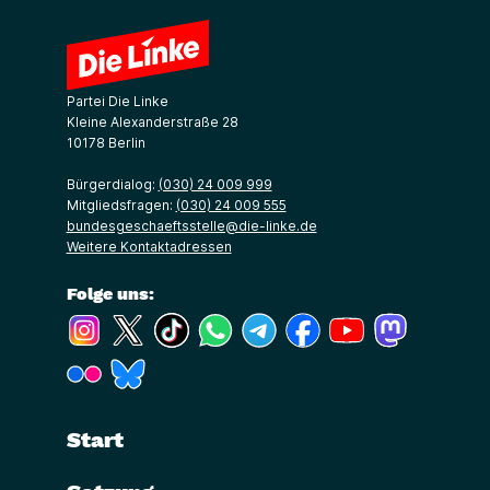
Partei Die Linke
Kleine Alexanderstraße 28
10178 Berlin
Bürgerdialog:
(030) 24 009 999
Mitgliedsfragen:
(030) 24 009 555
bundesgeschaeftsstelle@die-linke.de
Weitere Kontaktadressen
Folge uns:
(Link öffnet ein neues Fenster)
(Link öffnet ein neues Fenster)
(Link öffnet ein neues Fenster)
(Link öffnet ein neues Fenster)
(Link öffnet ein neues Fenster)
(Link öffnet ein neues Fe
(Link öffnet ein n
(Link öffne
(Link öffnet ein neues Fenster)
(Link öffnet ein neues Fenster)
Start