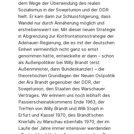
dem Wege der Überwindung des realen
Sozialismus in der Sowjetunion und der DDR
hielt. Er kam darin zur Schlussfolgerung, dass
Wandel nur durch Annäherung möglich und
erstrebenswert sei. Mit dieser neuen Strategie
in Abgrenzung zur Konfrontationsstrategie der
Adenauer-Regierung, die es mit der deutschen
Einheit ver­meintlich nicht ganz so ernst
genommen hätte, entwickelte er dann – schon
als Außenpo­litiker bei Willy Brandt (erst
Außenminister, dann Bundeskanzler) – die
theoretischen Grundlagen der Neuen Ostpolitik
der Ära Brandt gegenüber der DDR, der
Sowjetunion, den Staaten des Warschauer
Vertrages. Wir erinnern uns noch lebhaft des
Passierscheinab­kommens Ende 1963, der
Treffen von Willy Brandt und Willi Stoph in
Erfurt und Kassel 1970, des Brandt’schen
Kniefalls zu Warschau ebenfalls 1970, der im
Laufe der Jahre immer intensiver werdenden