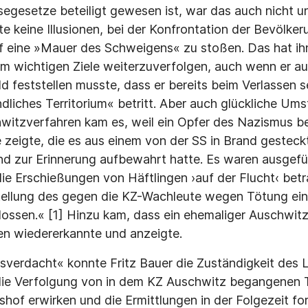
egesetze beteiligt gewesen ist, war das auch nicht u
e keine Illusionen, bei der Konfrontation der Bevöl­ker
f eine »Mauer des Schweigens« zu stoßen. Das hat ih
hm wichtigen Ziele weiterzuverfolgen, auch wenn er auf
d feststellen musste, dass er bereits beim Verlassen s
dliches Territorium« betritt. Aber auch glückliche Um
itzverfahren kam es, weil ein Opfer des Nazismus be
e zeigte, die es aus einem von der SS in Brand gesteck
d zur Erinnerung aufbewahrt hatte. Es waren ausgefül
ie Erschießungen von Häftlingen ›auf der Flucht‹ betr
ellung des gegen die KZ-Wachleute wegen Tötung eing
lossen.« [1] Hinzu kam, dass ein ehemaliger Auschwitz
en wiedererkannte und anzeigte.
verdacht« konnte Fritz Bauer die Zuständigkeit des 
 die Verfolgung von in dem KZ Auschwitz begangenen 
hof erwirken und die Ermittlungen in der Folgezeit for