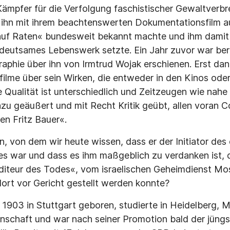
ämpfer für die Verfolgung faschistischer Gewaltverbr
ie ihn mit ihrem beachtenswerten Dokumentationsfilm 
auf Raten« bundesweit bekannt machte und ihm da­mit 
deutsames Lebenswerk setzte. Ein Jahr zuvor war ber
aphie über ihn von Irmtrud Wojak erschienen. Erst da
lfilme über sein Wirken, die entweder in den Kinos ode
 Qualität ist unterschiedlich und Zeitzeugen wie nahe 
zu geäußert und mit Recht Kritik geübt, allen voran 
en Fritz Bauer«.
 von dem wir heute wissen, dass er der Initiator des e
s war und dass es ihm maßgeblich zu verdanken ist, 
iteur des Todes«, vom israelischen Geheimdienst Mos
dort vor Gericht gestellt werden konnte?
i 1903 in Stuttgart geboren, studierte in Heidelberg,
schaft und war nach seiner Promotion bald der jüngst