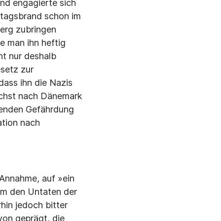
und engagierte sich
stagsbrand schon im
erg zu­bringen
e man ihn heftig
ht nur deshalb
setz zur
ass ihn die Na­zis
ächst nach Dä­nemark
en­den Gefährdung
ation nach
 Annahme, auf »ein
lem den Unta­ten der
in je­doch bitter
von geprägt, die