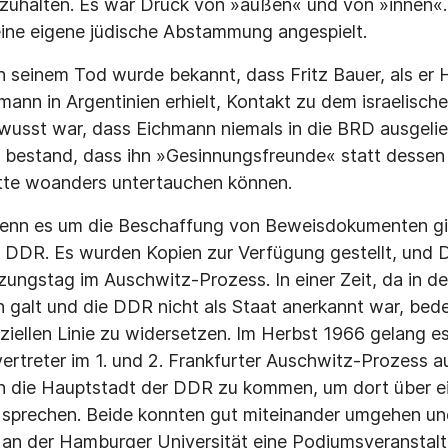
zuhalten. Es war Druck von »außen« und von »innen«
eine eigene jüdische Abstammung angespielt.
ch seinem Tod wurde bekannt, dass Fritz Bauer, als er
mann in Argentinien erhielt, Kontakt zu dem israelisc
wusst war, dass Eichmann niemals in die BRD ausgeli
 bestand, dass ihn »Gesinnungsfreunde« statt dessen
ätte woanders untertauchen können.
 wenn es um die Beschaffung von Beweisdokumenten gi
r DDR. Es wurden Kopien zur Verfügung gestellt, und
zungstag im Auschwitz-Prozess. In einer Zeit, da in de
in galt und die DDR nicht als Staat anerkannt war, be­
iziellen Linie zu widersetzen. Im Herbst 1966 gelang es
ertreter im 1. und 2. Frankfurter Auschwitz-Pro­zess a
n die Hauptstadt der DDR zu kommen, um dort über e
sprechen. Beide konnten gut miteinander umgehen und 
 an der Hamburger Universität eine Podiumsveranstalt­