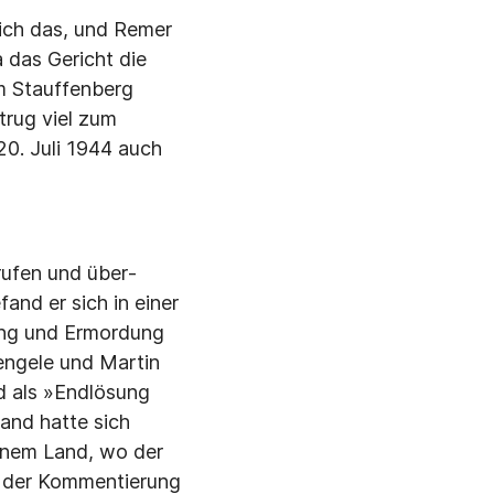
sich das, und Remer
a das Gericht die
m Stauffenberg
trug viel zum
20. Juli 1944 auch
rufen und über­
and er sich in einer
ung und Er­mordung
engele und Martin
d als »Endlösung
and hatte sich
einem Land, wo der
an der Kommentierung