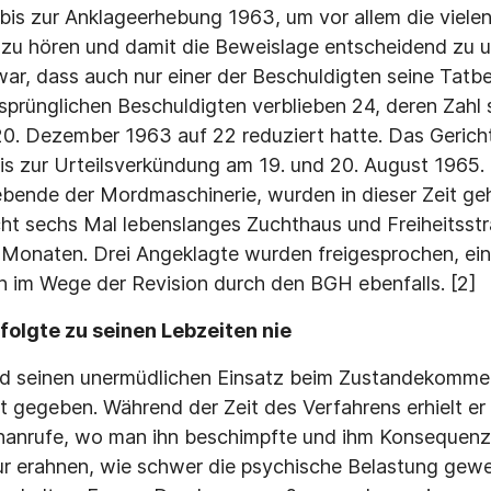
is zur Anklageerhebung 1963, um vor allem die vielen, 
zu hören und damit die Beweislage entscheidend zu u
, dass auch nur einer der Beschuldigten seine Tatbe
sprünglichen Beschuldigten verblieben 24, deren Zahl 
0. Dezember 1963 auf 22 reduziert hatte. Das Gerich
s zur Urteilsverkündung am 19. und 20. August 1965.
bende der Mordmaschinerie, wurden in dieser Zeit ge
ht sechs Mal lebenslanges Zuchthaus und Freiheitsstr
Monaten. Drei Angeklagte wurden freigesprochen, ein 
hin im Wege der Revision durch den BGH ebenfalls. [2]
olgte zu seinen Lebzeiten nie
nd seinen unermüdlichen Einsatz beim Zustandekomme
ht gegeben. Während der Zeit des Verfahrens erhielt e
hanrufe, wo man ihn beschimpfte und ihm Konsequenze
ur erahnen, wie schwer die psychische Belastung gew