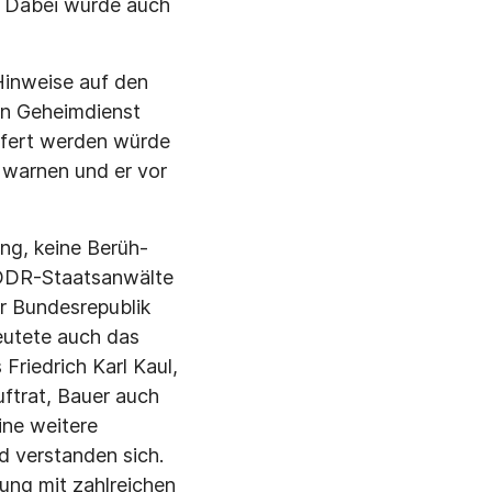
. Dabei wurde auch
 Hinweise auf den
hen Geheimdienst
efert werden würde
 warnen und er vor
ng, keine Berüh­
 DDR-Staatsanwäl­te
r Bundesrepu­blik
deutete auch das
 Friedrich Karl Kaul,
uftrat, Bauer auch
ine weitere
ver­standen sich.
ung mit zahlreichen