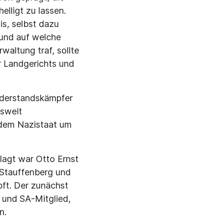
l­ligt zu lassen.
is, selbst dazu
 und auf welche
waltung traf, sollte
r Landgerichts und
iderstands­kämpfer
esweit
 dem Nazistaat um
lagt war Otto Ernst
Stauffen­berg und
pft. Der zunächst
 und SA-Mitglied,
n.