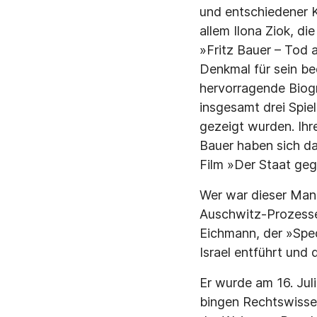
und entschiedener K
allem Ilona Ziok, d
»Fritz Bauer – Tod 
Denkmal für sein be
hervorragende Biogr
insgesamt drei Spie
gezeigt wurden. Ihre
Bauer haben sich da
Film »Der Staat geg
Wer war dieser Mann,
Auschwitz-Prozesse
Eichmann, der »Sped
Israel entführt und 
Er wurde am 16. Jul
bingen Rechtswissen