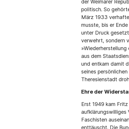
der Weimarer Republ
politisch. So gehör
März 1933 verhaftet
musste, bis er Ende
unter Druck gesetzt.
verwehrt, sondern 
»Wiederherstellung 
aus dem Staatsdiens
und entkam damit d
seines persönlichen
Theresienstadt droh
Ehre der Widersta
Erst 1949 kam Fritz
auf­klärungswilliges
Faschisten auseinan
enttäuscht. Die Bun