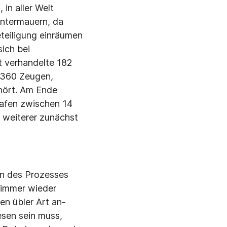
in aller Welt
ntermau­ern, da
teiligung einräumen
sich bei
t verhandelte 182
 360 Zeu­gen,
hört. Am Ende
afen zwi­schen 14
weite­rer zunächst
n des Prozesses
r immer wieder
n übler Art an­
esen sein muss,