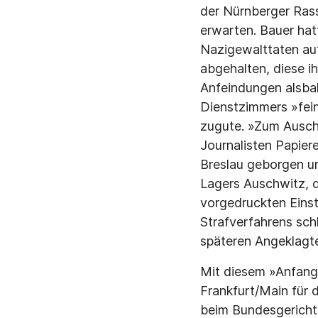
der Nürnberger Rass
erwarten. Bauer hatt
Nazigewalttaten au
abgehalten, diese i
Anfeindungen alsbal
Dienstzimmers »fein
zugute. »Zum Auschw
Journalisten Papier
Breslau geborgen un
Lagers Auschwitz, d
vorgedruckten Einst
Strafverfahrens sch
späteren Angeklagt
Mit diesem »Anfangs
Frankfurt/Main für
beim Bundesgerichts