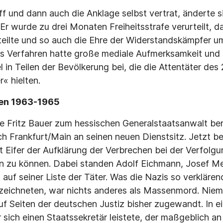
iff und dann auch die Anklage selbst vertrat, änderte 
Er wurde zu drei Monaten Freiheitsstrafe verurteilt, d
teilte und so auch die Ehre der Widerstandskämpfer u
as Verfahren hatte große mediale Aufmerksamkeit und 
in Teilen der Bevölkerung bei, die die Attentäter des 
r« hielten.
en 1963-1965
e Fritz Bauer zum hessischen Generalstaatsanwalt be
h Frankfurt/Main an seinen neuen Dienstsitz. Jetzt bef
it Eifer der Aufklärung der Verbrechen bei der Verfolg
 zu können. Dabei standen Adolf Eichmann, Josef M
uf seiner Liste der Täter. Was die Nazis so verklären
zeichneten, war nichts anderes als Massenmord. Niem
f Seiten der deutschen Justiz bisher zugewandt. In 
 sich einen Staatssekretär leistete, der maßgeblich 