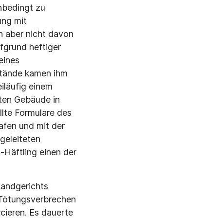
nbedingt zu
ung mit
n aber nicht davon
­grund heftiger
eines
stände ka­men ihm
iläufig einem
ten Ge­bäude in
lte For­mulare des
afen und mit der
elei­teten
-Häftling einen der
Landgerichts
Tötungsverbre­chen
cieren. Es dauerte