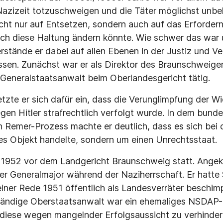
azizeit totzuschweigen und die Täter mög­lichst unbehe
icht nur auf Entsetzen, sondern auch auf das Erfordern
ich diese Haltung ändern könnte. Wie schwer das war
stände er dabei auf allen Ebenen in der Justiz und Ver
ssen. Zunächst war er als Direk­tor des Braunschweige
 Generalstaatsanwalt beim Oberlandesgericht tätig.
etzte er sich dafür ein, dass die Verunglimpfung der W
egen Hitler strafrechtlich verfolgt wurde. In dem bund
Remer-Prozess machte er deutlich, dass es sich bei
s Objekt handelte, sondern um einen Unrechtsstaat.
 1952 vor dem Landgericht Braunschweig statt. Angek
er Generalmajor während der Naziherrschaft. Er hatte 
 einer Rede 1951 öffentlich als Landesverräter beschim
ständige Oberstaatsanwalt war ein ehemaliges NSDAP-
diese wegen mangelnder Erfolgsaussicht zu verhin­der