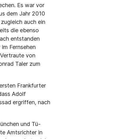
echen. Es war vor
aus dem Jahr 2010
zugleich auch ein
eits die ebenso
nach entstanden
r im Fernsehen
Ver­traute von
Conrad Taler zum
rsten Frankfur­ter
dass Adolf
sad ergriffen, nach
 München und Tü­
e Amtsrichter in