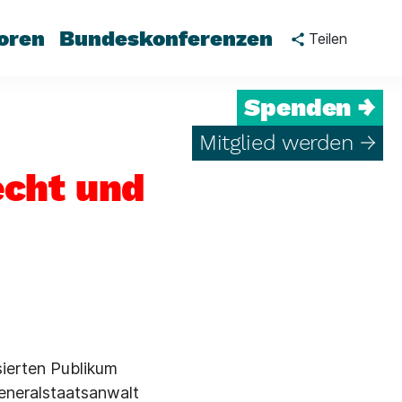
oren
Bundeskonferenzen
Teilen
Spenden →
Mitglied werden →
echt und
sierten Publikum
eneralstaatsan­walt