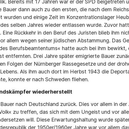
ik. Bereits mit 17 Jahren war er der SPD beigetreten 
te Bauer dann auch zu den ersten, die nach dem Reich
 wurden und einige Zeit im Konzentrationslager Heub
 des selben Jahres wieder entlassen wurde. Zuvor hatt
 Eine Rückkehr in den Beruf des Juristen blieb ihm nic
vor allem wegen seiner jüdischen Abstammung. Das Ge
des Berufsbeamtentums« hatte auch bei ihm bewirkt, d
t entfernten. Drei Jahre später emigrierte Bauer zun
en Folgen der Nürnberger Rassegesetze und der droh
 Lebens. Als ihm auch dort im Herbst 1943 die Depor­t
te, konnte er nach Schweden fliehen.
ndskämpfer wiederherstellt
 Bauer nach Deutschland zu­rück. Dies vor allem in der
 Volk« zu treffen, das sich mit dem Ungeist und vor al
dersetzen will. Diese Erwartungshaltung wurde späterh
desrepublik der 1950er/1960er Jahre war vor allem da