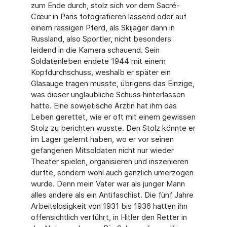
zum Ende durch, stolz sich vor dem Sacré-
Cœur in Paris fotografieren lassend oder auf
einem rassigen Pferd, als Skijäger dann in
Russland, also Sportler, nicht besonders
leidend in die Kamera schauend. Sein
Soldatenleben endete 1944 mit einem
Kopfdurchschuss, weshalb er später ein
Glasauge tragen musste, übrigens das Einzige,
was dieser unglaubliche Schuss hinterlassen
hatte. Eine sowjetische Ärztin hat ihm das
Leben gerettet, wie er oft mit einem gewissen
Stolz zu berichten wusste. Den Stolz könnte er
im Lager gelernt ha­ben, wo er vor seinen
gefangenen Mitsoldaten nicht nur wieder
Theater spielen, organisie­ren und inszenieren
durfte, sondern wohl auch gänzlich umerzogen
wurde. Denn mein Va­ter war als junger Mann
alles andere als ein Antifaschist. Die fünf Jahre
Arbeitslosigkeit von 1931 bis 1936 hatten ihn
offensichtlich verführt, in Hitler den Retter in