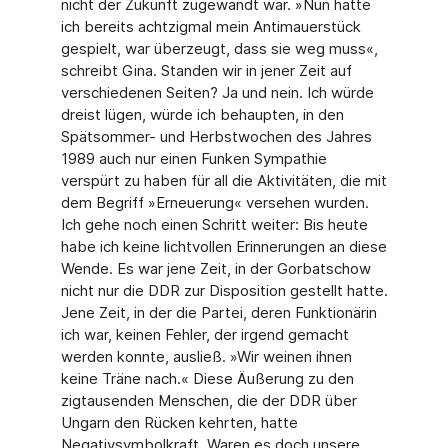
nicht der Zukunft zugewandt war. »Nun hatte
ich bereits achtzigmal mein Antimauerstück
gespielt, war überzeugt, dass sie weg muss«,
schreibt Gina. Standen wir in jener Zeit auf
verschiedenen Seiten? Ja und nein. Ich würde
dreist lügen, würde ich behaupten, in den
Spätsommer- und Herbstwochen des Jahres
1989 auch nur einen Funken Sympathie
verspürt zu haben für all die Aktivitäten, die mit
dem Begriff »Erneuerung« versehen wurden.
Ich gehe noch einen Schritt weiter: Bis heute
habe ich keine lichtvollen Erinnerungen an diese
Wende. Es war jene Zeit, in der Gorbat­schow
nicht nur die DDR zur Disposition gestellt hatte.
Jene Zeit, in der die Partei, deren Funktionärin
ich war, keinen Fehler, der irgend gemacht
werden konnte, ausließ. »Wir wei­nen ihnen
keine Träne nach.« Diese Äußerung zu den
zigtausenden Menschen, die der DDR über
Ungarn den Rücken kehrten, hatte
Negativsymbolkraft. Waren es doch unsere