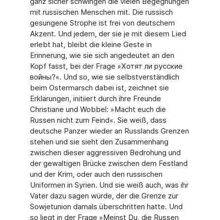
ganz sicher schwingen die vielen Begegnungen
mit russischen Menschen mit. Die russisch
gesungene Strophe ist frei von deutschem
Akzent. Und jedem, der sie je mit diesem Lied
erlebt hat, bleibt die kleine Geste in
Erinnerung, wie sie sich angedeutet an den
Kopf fasst, bei der Frage »Хотят ли русские
войны?«. Und so, wie sie selbstverständlich
beim Ostermarsch dabei ist, zeichnet sie
Erklärungen, initiiert durch ihre Freunde
Christiane und Wobbel: »Macht euch die
Russen nicht zum Feind«. Sie weiß, dass
deutsche Panzer wieder an Russlands Grenzen
stehen und sie sieht den Zusammenhang
zwischen dieser aggressiven Bedrohung und
der gewaltigen Brücke zwischen dem Festland
und der Krim, oder auch den russischen
Uniformen in Syrien. Und sie weiß auch, was ihr
Vater dazu sagen würde, der die Grenze zur
Sowjetunion damals überschritten hatte. Und
so liegt in der Frage »Meinst Du, die Russen