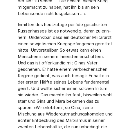
der Not zu se­hen. … Die Scham, diesen Krieg
mitgemacht zu haben, hat ihn bis an sein
Lebensende nicht losgelassen …«
Inmitten des heutzutage perfide geschürten
Russenhasses ist es notwendig, daran zu erin­
nern: Undenkbar, dass ein deutscher Militärarzt
einen sowjetischen Kriegsgefangenen gerettet
hätte. Unvorstellbar. So etwas kann einen
Menschen in seinem Innersten erschüt­tern.
Und das ist offenkundig mit Ginas Vater
geschehen. Er hatte einem verbrecherischen
Regime gedient, was auch besagt: Er hatte in
der ersten Hälfte seines Lebens fundamental
geirrt. Und wollte sicher einen solchen Irrtum
nie wieder. Das machte ihn fest, bisweilen wohl
starr und Gina und Mara bekamen das zu
spüren. »Wir erlebten«, so Gina, »eine
Mischung aus Wiedergutmachungskomplex und
echter Entdeckung des Marxismus in seiner
zweiten Lebenshälfte, die nun unbedingt die