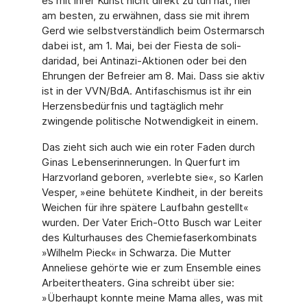
es mit ihrer Kunst nicht direkt zu tun hat, hier
am besten, zu erwähnen, dass sie mit ihrem
Gerd wie selbstverständlich beim Ostermarsch
dabei ist, am 1. Mai, bei der Fiesta de soli­
daridad, bei Antinazi-Aktionen oder bei den
Ehrungen der Befreier am 8. Mai. Dass sie ak­tiv
ist in der VVN/BdA. Antifaschismus ist ihr ein
Herzensbedürfnis und tagtäglich mehr
zwingende politische Notwendigkeit in einem.
Das zieht sich auch wie ein roter Faden durch
Ginas Lebenserinnerungen. In Querfurt im
Harzvorland geboren, »verlebte sie«, so Karlen
Vesper, »eine behütete Kindheit, in der bereits
Weichen für ihre spätere Laufbahn gestellt«
wurden. Der Vater Erich-Otto Busch war Leiter
des Kulturhauses des Chemiefaserkombinats
»Wilhelm Pieck« in Schwarza. Die Mutter
Anneliese gehörte wie er zum Ensemble eines
Arbeitertheaters. Gina schreibt über sie:
»Überhaupt konnte meine Mama alles, was mit