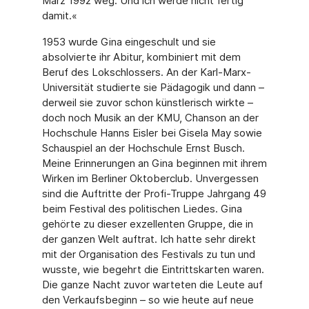
März 1992 weg. Und ich werde nicht fertig
damit.«
1953 wurde Gina eingeschult und sie
absolvierte ihr Abitur, kombiniert mit dem
Beruf des Lokschlossers. An der Karl-Marx-
Universität studierte sie Pädagogik und dann –
derweil sie zuvor schon künstlerisch wirkte –
doch noch Musik an der KMU, Chanson an der
Hoch­schule Hanns Eisler bei Gisela May sowie
Schauspiel an der Hochschule Ernst Busch.
Mei­ne Erinnerungen an Gina beginnen mit ihrem
Wirken im Berliner Oktoberclub. Unvergessen
sind die Auftritte der Profi-Truppe Jahrgang 49
beim Festival des politischen Liedes. Gina
gehörte zu dieser exzellenten Gruppe, die in
der ganzen Welt auftrat. Ich hatte sehr direkt
mit der Organisation des Festivals zu tun und
wusste, wie begehrt die Eintrittskarten wa­ren.
Die ganze Nacht zuvor warteten die Leute auf
den Verkaufsbeginn – so wie heute auf neue