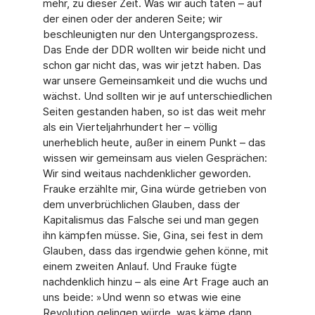
mehr, zu dieser Zeit. Was wir auch taten – auf
der einen oder der anderen Seite; wir
beschleunigten nur den Untergangsprozess.
Das Ende der DDR wollten wir beide nicht und
schon gar nicht das, was wir jetzt haben. Das
war unsere Gemeinsamkeit und die wuchs und
wächst. Und sollten wir je auf unterschied­lichen
Seiten gestanden haben, so ist das weit mehr
als ein Vierteljahrhundert her – völlig
unerheblich heute, außer in einem Punkt – das
wissen wir gemeinsam aus vielen Gesprä­chen:
Wir sind weitaus nachdenklicher geworden.
Frauke erzählte mir, Gina würde getrie­ben von
dem unverbrüchlichen Glauben, dass der
Kapitalismus das Falsche sei und man gegen
ihn kämpfen müsse. Sie, Gina, sei fest in dem
Glauben, dass das irgendwie gehen könne, mit
einem zweiten Anlauf. Und Frauke fügte
nachdenklich hinzu – als eine Art Frage auch an
uns beide: »Und wenn so etwas wie eine
Revolution gelingen würde, was käme dann