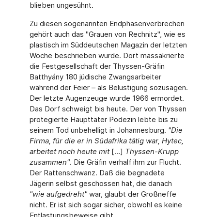
blieben ungesühnt.
Zu diesen sogenannten Endphasenverbrechen
gehört auch das "Grauen von Rechnitz", wie es
plastisch im Süddeutschen Magazin der letzten
Woche beschrieben wurde. Dort massakrierte
die Festgesellschaft der Thyssen-Gräfin
Batthyány 180 jüdische Zwangsarbeiter
während der Feier – als Belustigung sozusagen.
Der letzte Augenzeuge wurde 1966 ermordet.
Das Dorf schweigt bis heute. Der von Thyssen
protegierte Haupttäter Podezin lebte bis zu
seinem Tod unbehelligt in Johannesburg.
"Die
Firma, für die er in Südafrika tätig war, Hytec,
arbeitet noch heute mit
[…]
Thyssen-Krupp
zusammen"
. Die Gräfin verhalf ihm zur Flucht.
Der Rattenschwanz. Daß die begnadete
Jägerin selbst geschossen hat, die danach
"wie aufgedreht"
war, glaubt der Großneffe
nicht. Er ist sich sogar sicher, obwohl es keine
Entlastungsbeweise gibt.