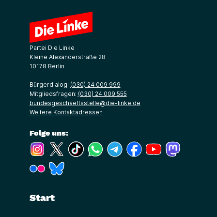
Partei Die Linke
Kleine Alexanderstraße 28
10178 Berlin
Bürgerdialog:
(030) 24 009 999
Mitgliedsfragen:
(030) 24 009 555
bundesgeschaeftsstelle@die-linke.de
Weitere Kontaktadressen
Folge uns:
(Link öffnet ein neues Fenster)
(Link öffnet ein neues Fenster)
(Link öffnet ein neues Fenster)
(Link öffnet ein neues Fenster)
(Link öffnet ein neues Fenster)
(Link öffnet ein neues Fe
(Link öffnet ein n
(Link öffne
(Link öffnet ein neues Fenster)
(Link öffnet ein neues Fenster)
Start