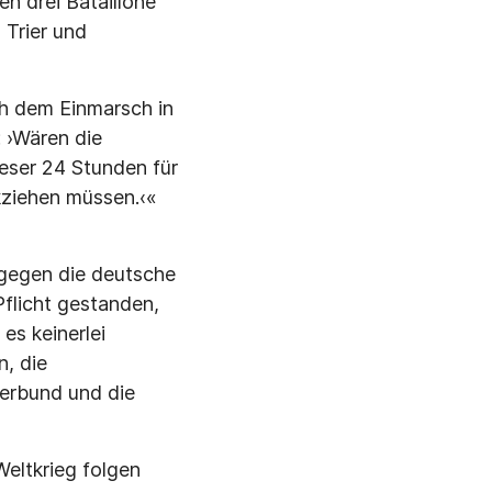
n drei Bataillone
 Trier und
ch dem Einmarsch in
 ›Wären die
eser 24 Stunden für
kziehen müssen.‹«
 gegen die deutsche
flicht gestanden,
es keinerlei
n, die
kerbund und die
Weltkrieg folgen