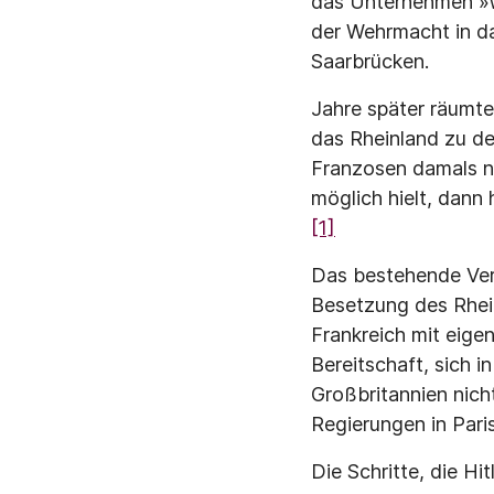
das Unternehmen »Wi
der Wehrmacht in da
Saarbrücken.
Jahre später räumte
das Rheinland zu de
Franzosen damals na
möglich hielt, dann
[1]
Das bestehende Vert
Besetzung des Rhein
Frankreich mit eige
Bereitschaft, sich 
Großbritannien nich
Regierungen in Pari
Die Schritte, die H