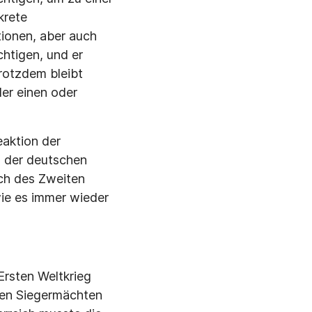
krete
tionen, aber auch
chtigen, und er
rotzdem bleibt
der einen oder
eaktion der
h der deutschen
uch des Zweiten
wie es immer wieder
Ersten Weltkrieg
den Siegermächten