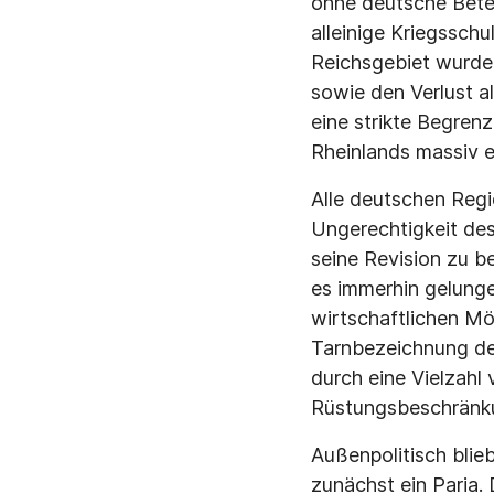
ohne deutsche Betei
alleinige Kriegssch
Reichsgebiet wurde
sowie den Verlust al
eine strikte Begren
Rheinlands massiv e
Alle deutschen Reg
Ungerechtigkeit de
seine Revision zu 
es immerhin gelunge
wirtschaftlichen M
Tarnbezeichnung des
durch eine Vielzahl
Rüstungsbeschränku
Außenpolitisch blie
zunächst ein Paria. 