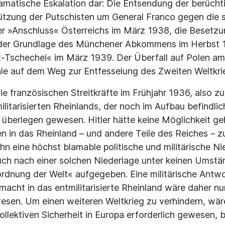
 dramatische Eskalation dar: Die Entsendung der berüch
ützung der Putschisten um General Franco gegen die 
r »Anschluss« Österreichs im März 1938, die Besetzu
der Grundlage des Münchener Abkommens im Herbst 
t-Tschechei« im März 1939. Der Überfall auf Polen a
ale auf dem Weg zur Entfesselung des Zweiten Weltkri
ie französischen Streitkräfte im Frühjahr 1936, also z
litarisierten Rheinlands, der noch im Aufbau befindli
überlegen gewesen. Hitler hätte keine Möglichkeit g
n in das Rheinland – und andere Teile des Reiches – z
ihn eine höchst blamable politische und militärische N
uch nach einer solchen Niederlage unter keinen Umstän
rdnung der Welt« aufgegeben. Eine militärische Antwo
acht in das entmilitarisierte Rheinland wäre daher nu
sen. Um einen weiteren Weltkrieg zu verhindern, wär
ollektiven Sicherheit in Europa erforderlich gewesen, 