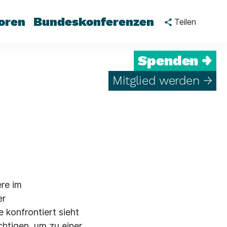
oren
Bundeskonferenzen
Teilen
Spenden →
Mitglied werden →
re im
er
e konfrontiert sieht
htigen, um zu einer