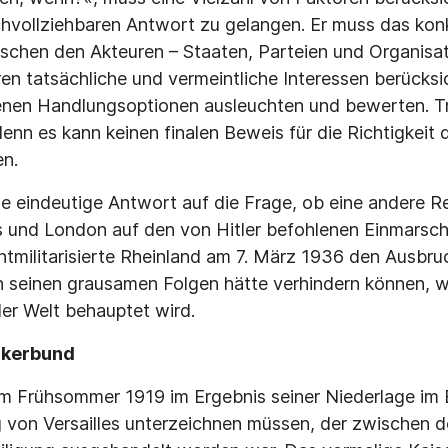
hvollziehbaren Antwort zu gelangen. Er muss das kon
ischen den Akteuren – Staaten, Parteien und Organisa
ren tatsächliche und vermeintliche Interessen berücksi
enen Handlungsoptionen ausleuchten und bewerten. T
denn es kann keinen finalen Beweis für die Richtigkeit 
n.
ne eindeutige Antwort auf die Frage, ob eine andere R
s und London auf den von Hitler befohlenen Einmarsc
tmilitarisierte Rheinland am 7. März 1936 den Ausbr
en seinen grausamen Folgen hätte verhindern können, 
ller Welt behauptet wird.
lkerbund
m Frühsommer 1919 im Ergebnis seiner Niederlage im 
g von Versailles unterzeichnen müssen, der zwischen 