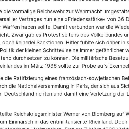
 die vormalige Reichswehr zur Wehrmacht umgestalte
rsailler Vertrages nun eine »Friedensstärke« von 36 D
 Waffen haben sollte. Damit verbunden war die Wiede
icht. Zwar gab es Protest seitens des Völkerbundes u
 doch keinerlei Sanktionen. Hitler fühlte sich daher i
»Politik der kleinen Schritte« seine immer gefährliche
tand durchsetzen zu können. Die militärische Besetz
Rheinlandes im März 1936 sollte zur Probe aufs Exempe
e die Ratifizierung eines französisch-sowjetischen B
ch die Nationalversammlung in Paris, der sich aus Sich
n Deutschland richten und damit eine Verletzung der 
eilte Reichskriegsminister Werner von Blomberg auf W
um Einmarsch in das entmilitarisierte Rheinland. Doch 