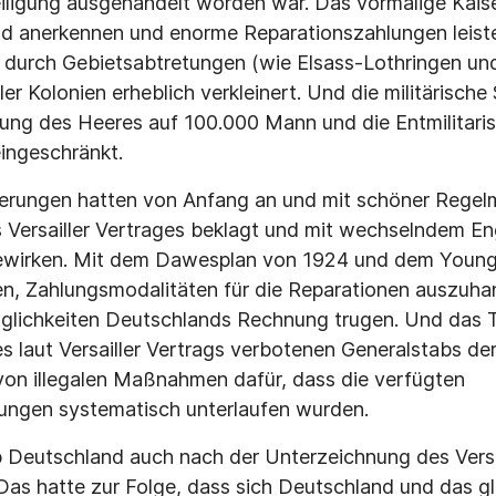
ligung ausgehandelt worden war. Das vormalige Kaise
uld anerkennen und enorme Reparationszahlungen leis
 durch Gebietsabtretungen (wie Elsass-Lothringen u
ler Kolonien erheblich verkleinert. Und die militärisch
zung des Heeres auf 100.000 Mann und die Entmilitari
ingeschränkt.
ierungen hatten von Anfang an und mit schöner Regelm
s Versailler Vertrages beklagt und mit wechselndem E
bewirken. Mit dem Dawesplan von 1924 und dem Youn
n, Zahlungsmodalitäten für die Reparationen auszuhan
öglichkeiten Deutschlands Rechnung trugen. Und das 
 laut Versailler Vertrags verbotenen Generalstabs de
 von illegalen Maßnahmen dafür, dass die verfügten
ngen systematisch unterlaufen wurden.
b Deutschland auch nach der Unterzeichnung des Versa
Das hatte zur Folge, dass sich Deutschland und das glei