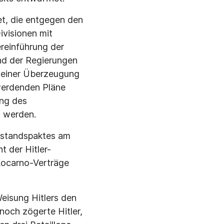
t, die entgegen den
ivisionen mit
reinführung der
nd der Regierungen
n seiner Überzeugung
r werdenden Pläne
ung des
l werden.
eistandspaktes am
t der Hitler-
Locarno-Verträge
eisung Hitlers den
noch zögerte Hitler,