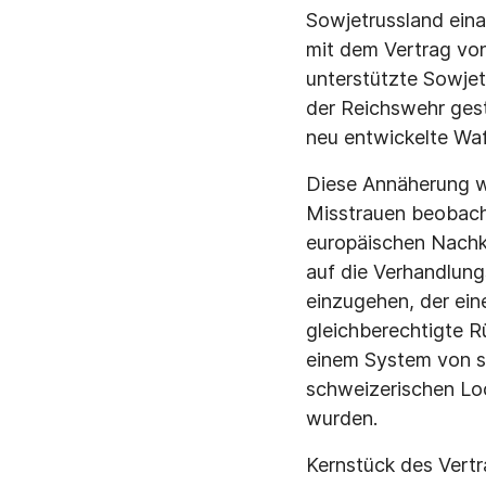
Sowjetrussland eina
mit dem Vertrag von
unterstützte Sowjet
der Reichswehr gest
neu entwickelte Waf
Diese Annäherung w
Misstrauen beobacht
europäischen Nachkr
auf die Verhandlun
einzugehen, der ein
gleichberechtigte R
einem System von s
schweizerischen Lo
wurden.
Kernstück des Vert