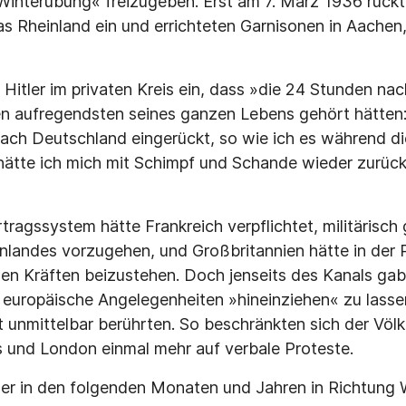
nterübung« freizugeben. Erst am 7. März 1936 rückte
s Rheinland ein und errichteten Garnisonen in Aachen,
 Hitler im privaten Kreis ein, dass »die 24 Stunden na
n aufregendsten seines ganzen Lebens gehört hätten:
ch Deutschland eingerückt, so wie ich es während di
 hätte ich mich mit Schimpf und Schande wieder zurüc
ragssystem hätte Frankreich verpflichtet, militärisch
landes vorzugehen, und Großbritannien hätte in der P
nen Kräften beizustehen. Doch jenseits des Kanals gab 
in europäische Angelegenheiten »hineinziehen« zu lasse
t unmittelbar berührten. So beschränkten sich der Völ
s und London einmal mehr auf verbale Proteste.
itler in den folgenden Monaten und Jahren in Richtung 