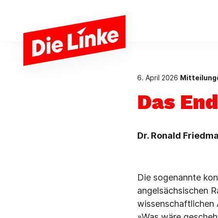
Zum Hauptinhalt springen
6. April 2026
Mitteilun
Das End
Dr. Ronald Friedma
Die sogenannte kont
angelsächsischen R
wissenschaftlichen A
»Was wäre geschehen