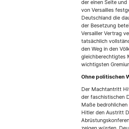
der einen Seite und
von Versailles fest
Deutschland die dau
der Besetzung betei
Versailler Vertrag v
tatsächlich vollstän
den Weg in den Völ
gleichberechtigtes 
wichtigsten Gremiu
Ohne politischen W
Der Machtantritt Hi
der faschistischen D
Maße bedrohlichen Z
Hitler den Austrit
Abrüstungskonferenz
zeigen würden. Deut