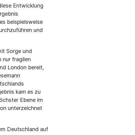
diese Entwicklung
Ergebnis
es beispielsweise
durchzuführen und
mit Sorge und
nur fragilen
nd London bereit,
resemann
utschlands
rgebnis kam es zu
höchster Ebene im
on unterzeichnet
em Deutschland auf