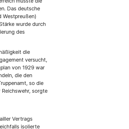
rreich musste die
ten. Das deutsche
nd Westpreußen)
e Stärke wurde durch
sierung des
äßigkeit die
ngagement versucht,
gplan von 1929 war
deln, die den
Truppenamt, so die
r Reichswehr, sorgte
iller Vertrags
chfalls isolierte