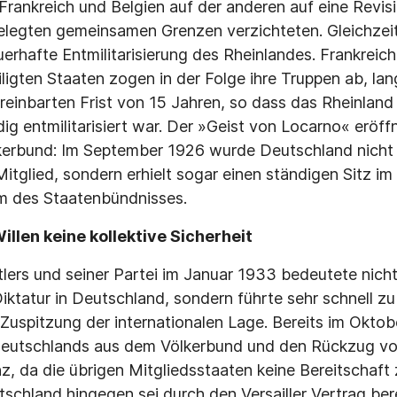
 Frankreich und Belgien auf der anderen auf eine Revis
gelegten gemeinsamen Grenzen verzichteten. Gleichzeit
erhafte Entmilitarisierung des Rheinlandes. Frankreich
ligten Staaten zogen in der Folge ihre Truppen ab, lan
ereinbarten Frist von 15 Jahren, so dass das Rheinland
dig entmilitarisiert war. Der »Geist von Locarno« eröf
kerbund: Im September 1926 wurde Deutschland nicht
Mitglied, sondern erhielt sogar einen ständigen Sitz i
m des Staatenbündnisses.
illen keine kollektive Sicherheit
tlers und seiner Partei im Januar 1933 bedeutete nicht
iktatur in Deutschland, sondern führte sehr schnell zu
uspitzung der internationalen Lage. Bereits im Oktob
t Deutschlands aus dem Völkerbund und den Rückzug vo
, da die übrigen Mitgliedsstaaten keine Bereitschaft
schland hingegen sei durch den Versailler Vertrag ber