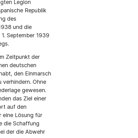
tigten Legion
spanische Republik
ng des
1938 und die
m 1. September 1939
egs.
um Zeitpunkt der
chen deutschen
ehabt, den Einmarsch
u verhindern. Ohne
iederlage gewesen.
den das Ziel einer
rt auf den
r eine Lösung für
e die Schaffung
bei der die Abwehr