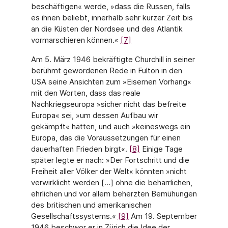
beschäftigen« werde, »dass die Russen, falls
es ihnen beliebt, innerhalb sehr kurzer Zeit bis
an die Küsten der Nordsee und des Atlantik
vormarschieren können.«
[7]
Am 5. März 1946 bekräftigte Churchill in seiner
berühmt gewordenen Rede in Fulton in den
USA seine Ansichten zum »Eisernen Vorhang«
mit den Worten, dass das reale
Nachkriegseuropa »sicher nicht das befreite
Europa« sei, »um dessen Aufbau wir
gekämpft« hätten, und auch »keineswegs ein
Europa, das die Voraussetzungen für einen
dauerhaften Frieden birgt«.
[8]
Einige Tage
später legte er nach: »Der Fortschritt und die
Freiheit aller Völker der Welt« könnten »nicht
verwirklicht werden […] ohne die beharrlichen,
ehrlichen und vor allem beherzten Bemühungen
des britischen und amerikanischen
Gesellschaftssystems.«
[9]
Am 19. September
1946 beschwor er in Zürich die Idee der