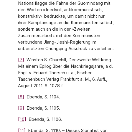
Nationalflagge die Fahne der Guomindang mit
den Worten »friedvoll, antikommunistisch,
konstruktiv« bedruckte, um damit nicht nur
ihrer Kampfansage an die Kommunisten selbst,
sondern auch an die in der »Zweiten
Zusammenarbeit« mit den Kommunisten
verbundene Jiang-Jieshi-Regierung im
unbesetzten Chongqing Ausdruck zu verleihen.
[7]
Winston S. Churchill, Der zweite Weltkrieg.
Mit einem Epilog über die Nachkriegsjahre, a d.
Engl. v. Eduard Thorsch u. a., Fischer
Taschenbuch Verlag Frankfurt a. M., 6. Aufl.,
August 2011, S. 1078 f.
[8]
Ebenda, S. 1104.
[9]
Ebenda, S. 1105.
[10]
Ebenda, S. 1106.
[11]
Ebenda, S. 1110. – Dieses Signal ist von