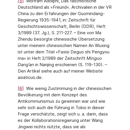
[5]
Wolfram Adolphi, Das faschistische
Deutschland als »Freund«. Archivalien in der VR
China zu den Erfahrungen der Guomindang-
Regierung 1935-1941, in: Zeitschrift für
Geschichtswissenschaft, Berlin (DDR), Heft
3/1989 (37. Jg.), S. 211-227. – Eine von Ma
Zhendu besorgte chinesische Übersetzung
unter meinem chinesischen Namen An Wuxing
ist unter dem Titel »Faxisi Deguo shi Pengyou
ma« in Heft 2/1989 der Zeitschrift
Minguo
Dang’an
in Nanjing erschienen (S. 119-130). –
Den Artikel siehe auch auf meiner Website
asiaticus.de.
[6]
Wie wenig Zustimmung in der chinesischen
Bevölkerung mit dem Konzept des
Antikommunismus zu gewinnen war und wie
sehr sich auch die Führung in Tokio in dieser
Frage verschätzte, zeigt sich u. a. darin, dass
es der Kollaborationsregierung unter Wang
Jingwei nichts nützte, dass sie als