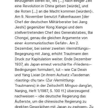
einzugehen bereit ist, ›es […] nach einiger Zeit
eine Revolution in China geben [würde], und
die Roten […] an die Macht kommen [würden]‹.
Am 9. November benutzt Falkenhausen [der
Chef der deutschen Militärberater bei Jiang
Jieshi] gegenüber Kong Xiangxi und dem
stellvertretenden Chef des Generalstabes, Bai
Chongxi, genau die gleichen Argumente von
einer ›kommunistischen Gefahr‹. Am 2.
Dezember, bei seiner zweiten ›Vermittlungs‹-
Begegnung mit Jiang, erhöht Trautmann den
Druck zur Kapitulation weiter. Ende Dezember
1937, als Japan erneut verschärfte ›Friedens‹-
Bedingungen formuliert, tut – wie Cai Dexin
und Yang Lixian [in ihrem Aufsatz »Taodeman
›tiaoting‹ chu tan« (Zur ›Vermittlung‹
Trautmanns) in der Zeitschrift
Minguo dang’an
,
Nanjing, Heft 1/1987, S. 100 ff.] überzeugend
nachweisen – ›die deutsche Regierung das
Äußerste, um die chinesische Regierung zu
direkten Gesprächen mit Japan zu zwingen‹. Zu