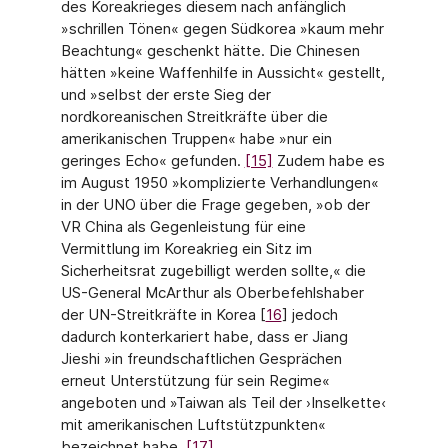
des Koreakrieges diesem nach anfänglich
»schrillen Tönen« gegen Südkorea »kaum mehr
Beachtung« geschenkt hätte. Die Chinesen
hätten »keine Waffenhilfe in Aussicht« gestellt,
und »selbst der erste Sieg der
nordkoreanischen Streitkräfte über die
amerikanischen Truppen« habe »nur ein
geringes Echo« gefunden.
[15]
Zudem habe es
im August 1950 »komplizierte Verhandlungen«
in der UNO über die Frage gegeben, »ob der
VR China als Gegenleistung für eine
Vermittlung im Koreakrieg ein Sitz im
Sicherheitsrat zugebilligt werden sollte,« die
US-General McArthur als Oberbefehlshaber
der UN-Streitkräfte in Korea [
16
] jedoch
dadurch konterkariert habe, dass er Jiang
Jieshi »in freundschaftlichen Gesprächen
erneut Unterstützung für sein Regime«
angeboten und »Taiwan als Teil der ›Inselkette‹
mit amerikanischen Luftstützpunkten«
bezeichnet habe.
[17]