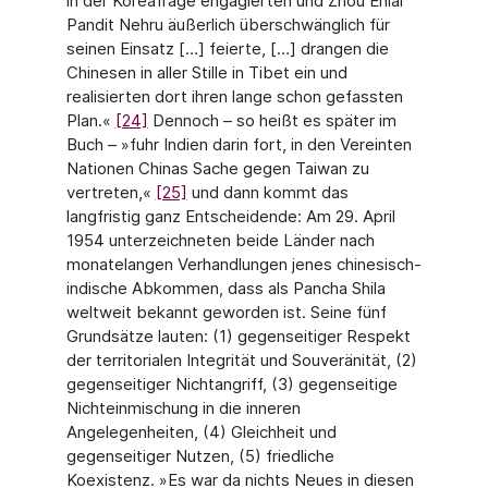
in der Koreafrage engagierten und Zhou Enlai
Pandit Nehru äußerlich überschwänglich für
seinen Einsatz […] feierte, […] drangen die
Chinesen in aller Stille in Tibet ein und
realisierten dort ihren lange schon gefassten
Plan.«
[24]
Dennoch – so heißt es später im
Buch – »fuhr Indien darin fort, in den Vereinten
Nationen Chinas Sache gegen Taiwan zu
vertreten,«
[25]
und dann kommt das
langfristig ganz Entscheidende: Am 29. April
1954 unterzeichneten beide Länder nach
monatelangen Verhandlungen jenes chinesisch-
indische Abkommen, dass als Pancha Shila
weltweit bekannt geworden ist. Seine fünf
Grundsätze lauten: (1) gegenseitiger Respekt
der territorialen Integrität und Souveränität, (2)
gegenseitiger Nichtangriff, (3) gegenseitige
Nichteinmischung in die inneren
Angelegenheiten, (4) Gleichheit und
gegenseitiger Nutzen, (5) friedliche
Koexistenz. »Es war da nichts Neues in diesen