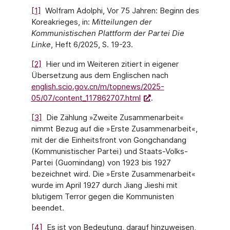
[1]
Wolfram Adolphi, Vor 75 Jahren: Beginn des
Koreakrieges, in:
Mitteilungen der
Kommunistischen Plattform der Partei Die
Linke
, Heft 6/2025, S. 19-23.
[2]
Hier und im Weiteren zitiert in eigener
Übersetzung aus dem Englischen nach
english.scio.gov.cn/m/topnews/2025-
05/07/content_117862707.html
.
[3]
Die Zählung »Zweite Zusammenarbeit«
nimmt Bezug auf die »Erste Zusammenarbeit«,
mit der die Einheitsfront von Gongchandang
(Kommunistischer Partei) und Staats-Volks-
Partei (Guomindang) von 1923 bis 1927
bezeichnet wird. Die »Erste Zusammenarbeit«
wurde im April 1927 durch Jiang Jieshi mit
blutigem Terror gegen die Kommunisten
beendet.
[4]
Es ist von Bedeutung, darauf hinzuweisen,