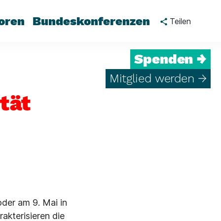
oren
Bundeskonferenzen
Teilen
Spenden →
Mitglied werden →
tät
der am 9. Mai in
akterisieren die