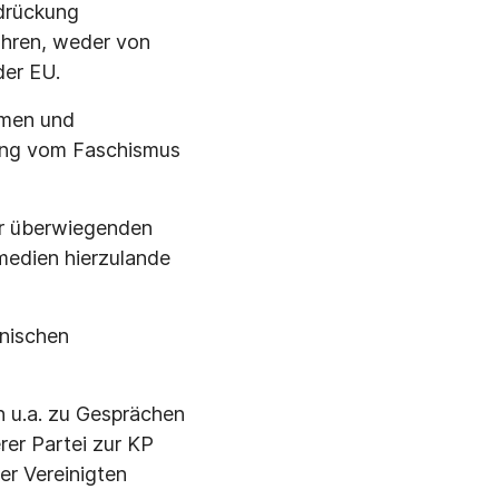
rdrückung
ahren, weder von
der EU.
umen und
iung vom Faschismus
rer überwiegenden
medien hierzulande
inischen
n u.a. zu Gesprächen
er Partei zur KP
r Vereinigten