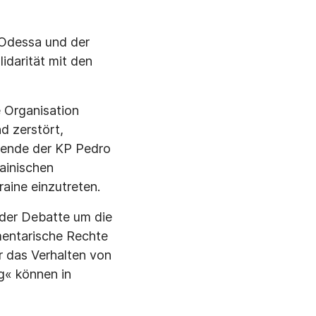
n Odessa und der
idarität mit den
e Organisation
d zerstört,
zende der KP Pedro
ainischen
raine einzutreten.
 der Debatte um die
mentarische Rechte
 das Verhalten von
g« können in