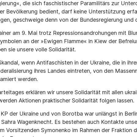
erung«, die sich faschistischer Paramilitärs zur Unte
der Bevölkerung bedient, darf keine Unterstützung erf
ungen, geschweige denn von der Bundesregierung und 
iner am 9. Mai trotz Repressionsandrohungen mit Bl
 Symbolen an der »Ewigen Flamme« in Kiew der Befre
 sie unsere volle Solidarität.
n Skandal, wenn Antifaschisten in der Ukraine, die in ih
öderalisierung ihres Landes eintreten, von den Massen
famiert werden.
teitages erklären wir unsere Solidarität mit allen ukra
werden Aktionen praktischer Solidarität folgen lassen.
 KP der Ukraine und von Borotba war unlängst in Berli
d Sahra Wagenknecht. Es bestehen auch Kontakte unser
rem Vorsitzenden Symonenko im Rahmen der Fraktion de