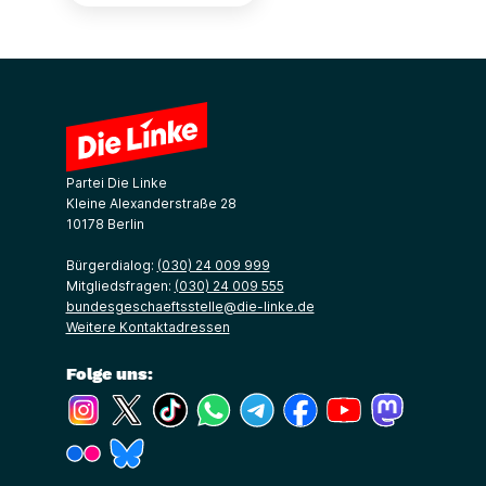
Partei Die Linke
Kleine Alexanderstraße 28
10178 Berlin
Bürgerdialog:
(030) 24 009 999
Mitgliedsfragen:
(030) 24 009 555
bundesgeschaeftsstelle@die-linke.de
Weitere Kontaktadressen
Folge uns:
(Link öffnet ein neues Fenster)
(Link öffnet ein neues Fenster)
(Link öffnet ein neues Fenster)
(Link öffnet ein neues Fenster)
(Link öffnet ein neues Fenster)
(Link öffnet ein neues Fe
(Link öffnet ein n
(Link öffne
(Link öffnet ein neues Fenster)
(Link öffnet ein neues Fenster)