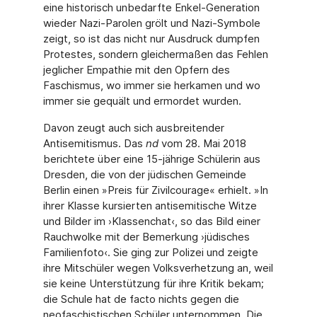
eine historisch unbedarfte Enkel-Generation
wieder Nazi-Parolen grölt und Nazi-Symbole
zeigt, so ist das nicht nur Ausdruck dumpfen
Protestes, sondern gleichermaßen das Fehlen
jeglicher Empathie mit den Opfern des
Faschismus, wo immer sie herkamen und wo
immer sie gequält und ermordet wurden.
Davon zeugt auch sich ausbreitender
Antisemitismus. Das
nd
vom 28. Mai 2018
berichtete über eine 15-jährige Schülerin aus
Dresden, die von der jüdischen Gemeinde
Berlin einen »Preis für Zivilcourage« erhielt. »In
ihrer Klasse kursierten antisemitische Witze
und Bilder im ›Klassenchat‹, so das Bild einer
Rauchwolke mit der Bemerkung ›jüdisches
Familienfoto‹. Sie ging zur Polizei und zeigte
ihre Mitschüler wegen Volksverhetzung an, weil
sie keine Unterstützung für ihre Kritik bekam;
die Schule hat de facto nichts gegen die
neofaschistischen Schüler unternommen. Die