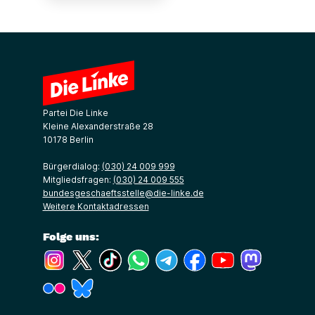
Partei Die Linke
Kleine Alexanderstraße 28
10178 Berlin
Bürgerdialog:
(030) 24 009 999
Mitgliedsfragen:
(030) 24 009 555
bundesgeschaeftsstelle@die-linke.de
Weitere Kontaktadressen
Folge uns:
(Link öffnet ein neues Fenster)
(Link öffnet ein neues Fenster)
(Link öffnet ein neues Fenster)
(Link öffnet ein neues Fenster)
(Link öffnet ein neues Fenster)
(Link öffnet ein neues Fe
(Link öffnet ein n
(Link öffne
(Link öffnet ein neues Fenster)
(Link öffnet ein neues Fenster)