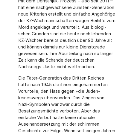
mit dem Demjanjuk-Prozess – also seit 2011 –
hat eine nachgewachsene Juristen-Generation
neue Kriterien erstellt und einfache Angehörige
der KZ-Wachmannschaften wegen Beihilfe zum
Mord angeklagt und verurteilt. Aus biologi­
schen Gründen sind die heute noch lebenden
KZ-Wächter bereits deutlich über 90 Jahre alt
und können damals nur kleine Dienstgrade
gewesen sein. Ihre Aburteilung nach so lan­ger
Zeit kann die Schande der deutschen
Nachkriegs-Justiz nicht wettmachen.
Die Täter-Generation des Dritten Reiches
hatte nach 1945 die ihnen eingehämmerten
Vor­urteile, den Hass gegen »die Juden«
keineswegs überwunden. Das Zeigen von
Nazi-Symbo­len war zwar durch die
Besatzungsmächte verboten. Aber das
einfache Verbot hatte keine rationale
Auseinandersetzung mit der schlimmen
Geschichte zur Folge. Wenn seit einigen Jahren