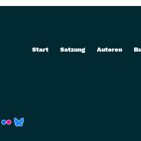
Start
Satzung
Autoren
B
r)
Fenster)
neues Fenster)
t ein neues Fenster)
 öffnet ein neues Fenster)
(Link öffnet ein neues Fenster)
(Link öffnet ein neues Fenster)
(Link öffnet ein neues Fenster)