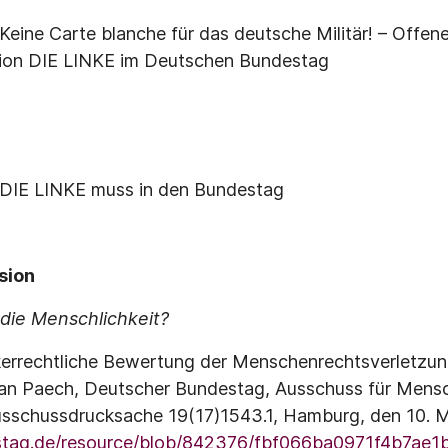
eine Carte blanche für das deutsche Militär! – Offener
ktion DIE LINKE im Deutschen Bundestag
 DIE LINKE muss in den Bundestag
rsion
die Menschlichkeit?
errechtliche Bewertung der Menschenrechtsverletzun
rman Paech, Deutscher Bundestag, Ausschuss für Mens
usschussdrucksache 19(17)1543.1, Hamburg, den 10. M
stag.de/resource/blob/842376/fbf066ba0971f4b7ae