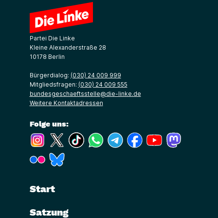
Partei Die Linke
Kleine Alexanderstraße 28
10178 Berlin
Bürgerdialog:
(030) 24 009 999
Mitgliedsfragen:
(030) 24 009 555
bundesgeschaeftsstelle@die-linke.de
Weitere Kontaktadressen
Folge uns:
(Link öffnet ein neues Fenster)
(Link öffnet ein neues Fenster)
(Link öffnet ein neues Fenster)
(Link öffnet ein neues Fenster)
(Link öffnet ein neues Fenster)
(Link öffnet ein neues Fe
(Link öffnet ein n
(Link öffne
(Link öffnet ein neues Fenster)
(Link öffnet ein neues Fenster)
Start
Satzung