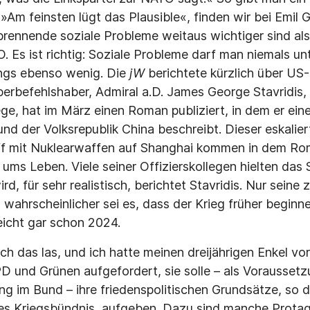
. »Am feinsten lügt das Plausible«, finden wir bei Emil 
brennende soziale Probleme weitaus wichtiger sind als
. Es ist richtig: Soziale Probleme darf man niemals un
ings ebenso wenig. Die
jW
berichtete kürzlich über US
befehlshaber, Admiral a.D. James George Stavridis, e
ge, hat im März einen Roman publiziert, in dem er ein
d der Volksrepublik China beschreibt. Dieser eskalie
ff mit Nuklearwaffen auf Shanghai kommen in dem Ro
ums Leben. Viele seiner Offizierskollegen hielten das 
d, für sehr realistisch, berichtet Stavridis. Nur seine 
el wahrscheinlicher sei es, dass der Krieg früher beginn
eicht gar schon 2024.
ich das las, und ich hatte meinen dreijährigen Enkel v
D und Grünen aufgefordert, sie solle – als Voraussetz
ng im Bund – ihre friedenspolitischen Grundsätze, so 
es Kriegsbündnis, aufgeben. Dazu sind manche Prota