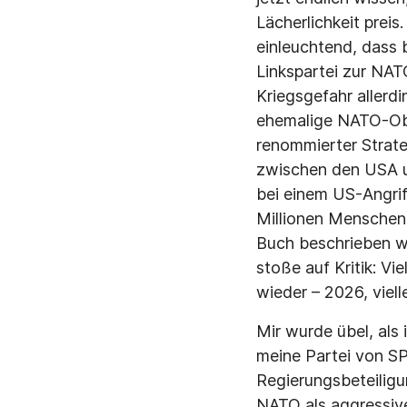
Lächerlichkeit preis
einleuchtend, dass 
Linkspartei zur NATO
Kriegsgefahr allerd
ehemalige NATO-Ober
renommierter Strate
zwischen den USA un
bei einem US-Angri
Millionen Menschen 
Buch beschrieben wir
stoße auf Kritik: Vi
wieder – 2026, viell
Mir wurde übel, als 
meine Partei von SP
Regierungsbeteiligu
NATO als aggressiv