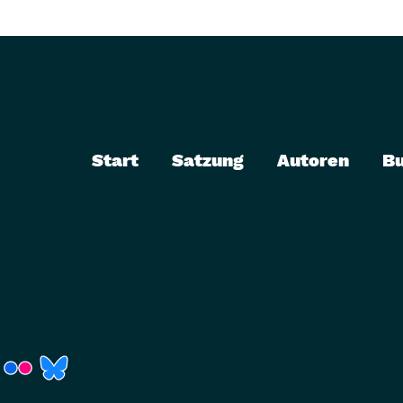
Start
Satzung
Autoren
B
r)
Fenster)
neues Fenster)
t ein neues Fenster)
 öffnet ein neues Fenster)
(Link öffnet ein neues Fenster)
(Link öffnet ein neues Fenster)
(Link öffnet ein neues Fenster)