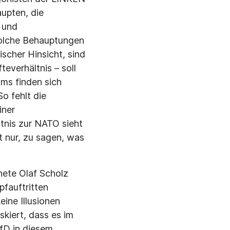
aupten, die
 und
solche Behauptungen
ischer Hinsicht, sind
everhältnis – soll
mms finden sich
o fehlt die
iner
ntnis zur NATO sieht
ft nur, zu sagen, was
nete Olaf Scholz
pfauftritten
eine Illusionen
skiert, dass es im
fD in diesem