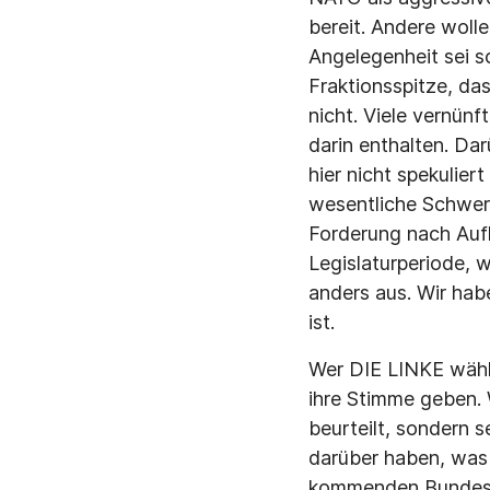
bereit. Andere woll
Angelegenheit sei s
Fraktionsspitze, da
nicht. Viele vernünf
darin enthalten. Dar
hier nicht spekulier
wesentliche Schwer
Forderung nach Auf
Legislaturperiode, w
anders aus. Wir habe
ist.
Wer DIE LINKE wählt
ihre Stimme geben. 
beurteilt, sondern s
darüber haben, was 
kommenden Bundesta