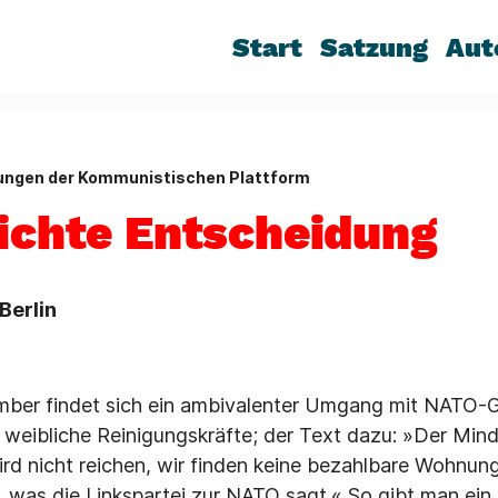
Start
Satzung
Aut
lungen der Kommunistischen Plattform
eichte Entscheidung
Berlin
ber findet sich ein ambivalenter Umgang mit NATO-G
i weibliche Reinigungskräfte; der Text dazu: »Der Mind
wird nicht reichen, wir finden keine bezahlbare Wohnun
n, was die Linkspartei zur NATO sagt.« So gibt man ei