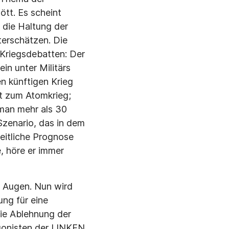
Gött. Es scheint
 die Haltung der
terschätzen. Die
-Kriegsdebatten: Der
in unter Militärs
en künftigen Krieg
rt zum Atomkrieg;
man mehr als 30
Szenario, das in dem
zeitliche Prognose
e, höre er immer
or Augen. Nun wird
ung für eine
die Ablehnung der
gonisten der LINKEN