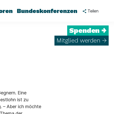
oren
Bundeskonferenzen
Teilen
Spenden →
Mitglied werden →
egnern. Eine
estlohn ist zu
g. – Aber ich möchte
n Thema der