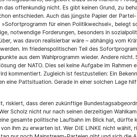
en das offenkundig nicht. Es gibt keinen Grund, zu beh
chon entschieden. Auch das jüngste Papier der Partei-
s »Sofortprogramm für einen Politikwechsel«, belegt 
tige, notwendige Forderungen, besonders in sozialpolit
über, was davon realisierbar wäre – abhängig vom Kräft
t werden. Im friedenspolitischen Teil des Sofortprogra
punkte aus dem Wahlprogramm wieder. Andere nicht. S
lösung der NATO. Dies sei keine Aufgabe im Rahmen e
ird kommentiert. Zugleich ist festzustellen: Ein Beken
n eine Pattsituation. Gerade in einer solchen Lage hil
, riskiert, dass deren zukünftige Bundestagsabgeord
Wer Scholz nicht nur nach seinen derzeitigen Wahlkam
eine gesamte politische Laufbahn im Blick hat, dürfte k
von ihm zu erwarten ist. Wer DIE LINKE nicht wählt, ri
g nur noch Mainstream-Parteien gibt und sich die A