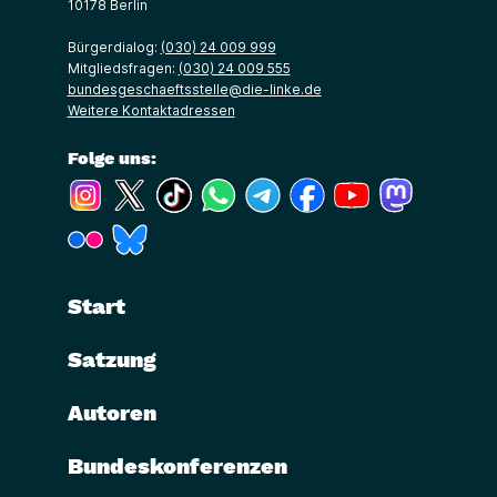
10178 Berlin
Bürgerdialog:
(030) 24 009 999
Mitgliedsfragen:
(030) 24 009 555
bundesgeschaeftsstelle@die-linke.de
Weitere Kontaktadressen
Folge uns:
(Link öffnet ein neues Fenster)
(Link öffnet ein neues Fenster)
(Link öffnet ein neues Fenster)
(Link öffnet ein neues Fenster)
(Link öffnet ein neues Fenster)
(Link öffnet ein neues Fe
(Link öffnet ein n
(Link öffne
(Link öffnet ein neues Fenster)
(Link öffnet ein neues Fenster)
Start
Satzung
Autoren
Bundeskonferenzen