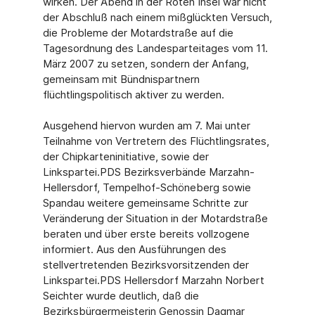
wirken. Der Abend in der Roten Insel war nicht
der Abschluß nach einem mißglückten Versuch,
die Probleme der Motardstraße auf die
Tagesordnung des Landesparteitages vom 11.
März 2007 zu setzen, sondern der Anfang,
gemeinsam mit Bündnispartnern
flüchtlingspolitisch aktiver zu werden.
Ausgehend hiervon wurden am 7. Mai unter
Teilnahme von Vertretern des Flüchtlingsrates,
der Chipkarteninitiative, sowie der
Linkspartei.PDS Bezirksverbände Marzahn-
Hellersdorf, Tempelhof-Schöneberg sowie
Spandau weitere gemeinsame Schritte zur
Veränderung der Situation in der Motardstraße
beraten und über erste bereits vollzogene
informiert. Aus den Ausführungen des
stellvertretenden Bezirksvorsitzenden der
Linkspartei.PDS Hellersdorf Marzahn Norbert
Seichter wurde deutlich, daß die
Bezirksbürgermeisterin Genossin Dagmar