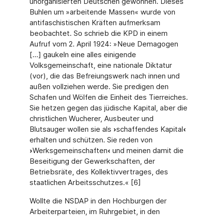
unorganisierten Deutschen gewonnen. Dieses
Buhlen um »arbeitende Massen« wurde von
antifaschistischen Kräften aufmerksam
beobachtet. So schrieb die KPD in einem
Aufruf vom 2. April 1924: »Neue Demagogen
[...] gaukeln eine alles einigende
Volksgemeinschaft, eine nationale Diktatur
(vor), die das Befreiungswerk nach innen und
außen vollziehen werde. Sie predigen den
Schafen und Wölfen die Einheit des Tierreiches.
Sie hetzen gegen das jüdische Kapital, aber die
christlichen Wucherer, Ausbeuter und
Blutsauger wollen sie als
›
schaffendes Kapital
‹
erhalten und schützen. Sie reden von
›
Werksgemeinschaften
‹
und meinen damit die
Beseitigung der Gewerkschaften, der
Betriebsräte, des Kollektivvertrages, des
staatlichen Arbeitsschutzes.« [6]
Wollte die NSDAP in den Hochburgen der
Arbeiterparteien, im Ruhrgebiet, in den