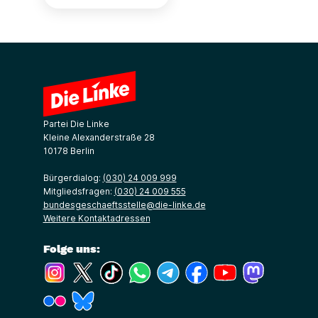
Partei Die Linke
Kleine Alexanderstraße 28
10178 Berlin
Bürgerdialog:
(030) 24 009 999
Mitgliedsfragen:
(030) 24 009 555
bundesgeschaeftsstelle@die-linke.de
Weitere Kontaktadressen
Folge uns:
(Link öffnet ein neues Fenster)
(Link öffnet ein neues Fenster)
(Link öffnet ein neues Fenster)
(Link öffnet ein neues Fenster)
(Link öffnet ein neues Fenster)
(Link öffnet ein neues Fe
(Link öffnet ein n
(Link öffne
(Link öffnet ein neues Fenster)
(Link öffnet ein neues Fenster)