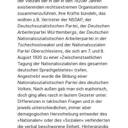
der Vielzahl der in der in den 1920er Jahren
existierenden rechtsextremen Organisationen
zusammenzuführen. Ihre Kräfte bündeln, das
wollten z.B. Vertreter der NSDAP, der
Deutschsozialistischen Partei
, der
Deutschen
Arbeiterpartei Württembergs
, der
Deutschen
Nationalsozialistischen Arbeiterpartei in der
Tschechoslowakei
und der
Nationalsozialen
Partei Oberschlesiens
, die sich am 7. und 8.
August 1920 zu einer »Zwischenstaatlichen
Tagung der Nationalsozialisten des gesamten
deutschen Sprachgebietes« trafen.
Angestrebt wurde die Bildung einer
Nationalsozialistischen Partei des deutschen
Volkes
. Nach außen gab man sich euphorisch,
doch ging alles rasch in lautem Gezeter unter.
Differenzen in taktischen Fragen und in der
jeweils unterschiedlichen, immer aber
demagogischen Hervorhebung entweder des
»Nationalen« oder des »Sozialen« verhinderten
die verbal beschworene Einheit. Hintergründig