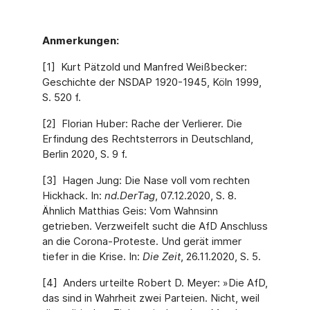
Anmerkungen:
[1] Kurt Pätzold und Manfred Weißbecker:
Geschichte der NSDAP 1920-1945, Köln 1999,
S. 520 f.
[2] Florian Huber: Rache der Verlierer. Die
Erfindung des Rechtsterrors in Deutschland,
Berlin 2020, S. 9 f.
[3] Hagen Jung: Die Nase voll vom rechten
Hickhack. In:
nd.DerTag
, 07.12.2020, S. 8.
Ähnlich Matthias Geis: Vom Wahnsinn
getrieben. Verzweifelt sucht die AfD Anschluss
an die Corona-Proteste. Und gerät immer
tiefer in die Krise. In:
Die Zeit
, 26.11.2020, S. 5.
[4] Anders urteilte Robert D. Meyer: »Die AfD,
das sind in Wahrheit zwei Parteien. Nicht, weil