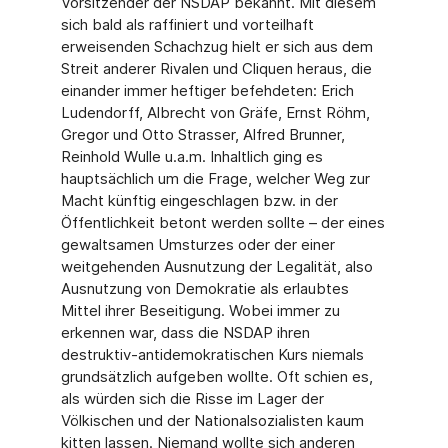
Vorsitzender der NSDAP bekannt. Mit diesem
sich bald als raffiniert und vorteilhaft
erweisenden Schachzug hielt er sich aus dem
Streit anderer Rivalen und Cliquen heraus, die
einander immer heftiger befehdeten: Erich
Ludendorff, Albrecht von Gräfe, Ernst Röhm,
Gregor und Otto Strasser, Alfred Brunner,
Reinhold Wulle u.a.m. Inhaltlich ging es
hauptsächlich um die Frage, welcher Weg zur
Macht künftig eingeschlagen bzw. in der
Öffentlichkeit betont werden sollte – der eines
gewaltsamen Umsturzes oder der einer
weitgehenden Ausnutzung der Legalität, also
Ausnutzung von Demokratie als erlaubtes
Mittel ihrer Beseitigung. Wobei immer zu
erkennen war, dass die NSDAP ihren
destruktiv-antidemokratischen Kurs niemals
grundsätzlich aufgeben wollte. Oft schien es,
als würden sich die Risse im Lager der
Völkischen und der Nationalsozialisten kaum
kitten lassen. Niemand wollte sich anderen