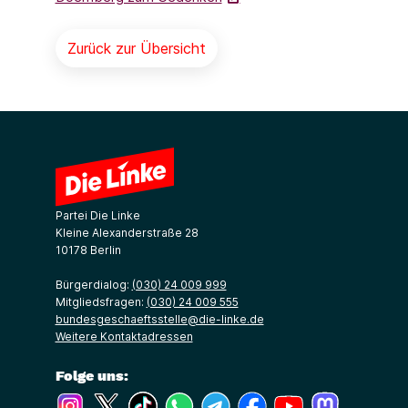
Zurück zur Übersicht
Partei Die Linke
Kleine Alexanderstraße 28
10178 Berlin
Bürgerdialog:
(030) 24 009 999
Mitgliedsfragen:
(030) 24 009 555
bundesgeschaeftsstelle@die-linke.de
Weitere Kontaktadressen
Folge uns:
(Link öffnet ein neues Fenster)
(Link öffnet ein neues Fenster)
(Link öffnet ein neues Fenster)
(Link öffnet ein neues Fenster)
(Link öffnet ein neues Fenster)
(Link öffnet ein neues Fe
(Link öffnet ein n
(Link öffne