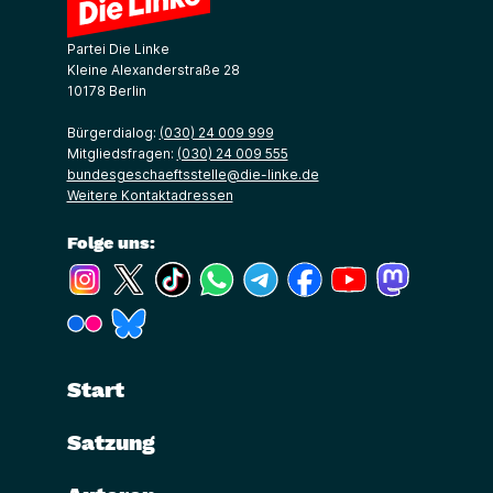
Partei Die Linke
Kleine Alexanderstraße 28
10178 Berlin
Bürgerdialog:
(030) 24 009 999
Mitgliedsfragen:
(030) 24 009 555
bundesgeschaeftsstelle@die-linke.de
Weitere Kontaktadressen
Folge uns:
(Link öffnet ein neues Fenster)
(Link öffnet ein neues Fenster)
(Link öffnet ein neues Fenster)
(Link öffnet ein neues Fenster)
(Link öffnet ein neues Fenster)
(Link öffnet ein neues Fe
(Link öffnet ein n
(Link öffne
(Link öffnet ein neues Fenster)
(Link öffnet ein neues Fenster)
Start
Satzung