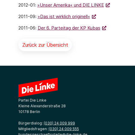
2012-01:
»Unser Amerika« und DIE LINKE
2011-09:
»Das ist wirklich originell«
2011-06:
Der 6. Parteitag der KP Kubas
Zurück zur Übersicht
Partei Die Linke
Kleine Alexanderstraße 28
10178 Berlin
Bürgerdialog:
(030) 24 009 999
Mitgliedsfragen:
(030) 24 009 555
bundesgeschaeftsstelle@die-linke.de