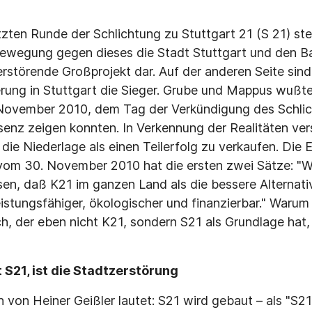
zten Runde der Schlichtung zu Stuttgart 21 (S 21) stel
Bewegung gegen dieses die Stadt Stuttgart und den B
rstörende Großprojekt dar. Auf der anderen Seite sin
rung in Stuttgart die Sieger. Grube und Mappus wußt
November 2010, dem Tag der Verkündigung des Schlich
senz zeigen konnten. In Verkennung der Realitäten ve
die Niederlage als einen Teilerfolg zu verkaufen. Die 
vom 30. November 2010 hat die ersten zwei Sätze: "W
en, daß K21 im ganzen Land als die bessere Alternati
eistungsfähiger, ökologischer und finanzierbar." Waru
h, der eben nicht K21, sondern S21 als Grundlage hat
S21, ist die Stadtzerstörung
 von Heiner Geißler lautet: S21 wird gebaut – als "S21 