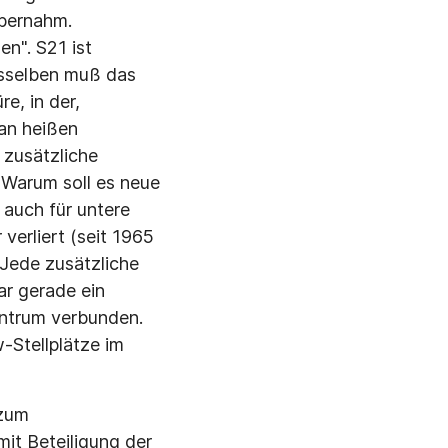
übernahm.
en". S21 ist
esselben muß das
e, in der,
 an heißen
 zusätzliche
 Warum soll es neue
 auch für untere
erliert (seit 1965
 Jede zusätzliche
ar gerade ein
entrum verbunden.
-Stellplätze im
 zum
mit Beteiligung der