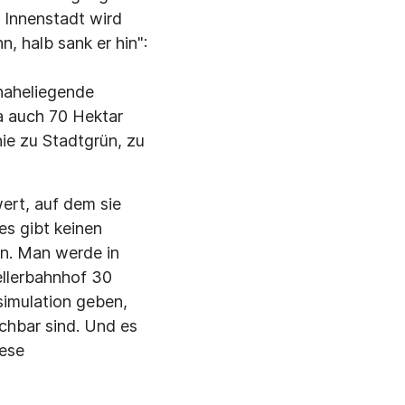
r Innenstadt wird
n, halb sank er hin":
 naheliegende
a auch 70 Hektar
nie zu Stadtgrün, zu
ert, auf dem sie
es gibt keinen
nn. Man werde in
ellerbahnhof 30
simulation geben,
chbar sind. Und es
iese