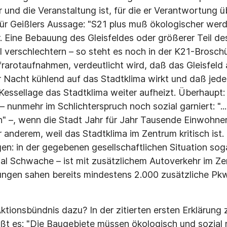
r und die Veranstaltung ist, für die er Verantwortung 
 für Geißlers Aussage: "S21 plus muß ökologischer werd
. Eine Bebauung des Gleisfeldes oder größerer Teil d
 verschlechtern – so steht es noch in der K21-Broschür
frarotaufnahmen, verdeutlicht wird, daß das Gleisfeld
Nacht kühlend auf das Stadtklima wirkt und daß jede
Kessellage das Stadtklima weiter aufheizt. Überhaupt:
nunmehr im Schlichterspruch noch sozial garniert: "...
–, wenn die Stadt Jahr für Jahr Tausende Einwohner v
 anderem, weil das Stadtklima im Zentrum kritisch ist.
en: in der gegebenen gesellschaftlichen Situation sog
al Schwache – ist mit zusätzlichem Autoverkehr im Z
ungen sahen bereits mindestens 2.000 zusätzliche Pkw
tionsbündnis dazu? In der zitierten ersten Erklärung
ißt es: "Die Baugebiete müssen ökologisch und sozial 