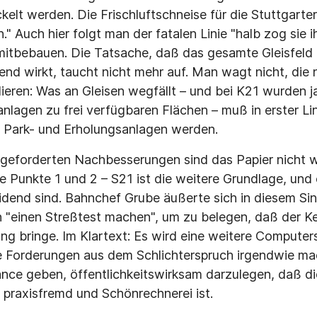
kelt werden. Die Frischluftschneise für die Stuttgarte
" Auch hier folgt man der fatalen Linie "halb zog sie ih
mitbebauen. Die Tatsache, daß das gesamte Gleisfeld
rend wirkt, taucht nicht mehr auf. Man wagt nicht, die
ieren: Was an Gleisen wegfällt – und bei K21 wurden j
anlagen zu frei verfügbaren Flächen – muß in erster Li
 Park- und Erholungsanlagen werden.
le geforderten Nachbesserungen sind das Papier nicht w
e Punkte 1 und 2 – S21 ist die weitere Grundlage, und 
dend sind. Bahnchef Grube äußerte sich in diesem Si
 "einen Streßtest machen", um zu belegen, daß der K
ng bringe. Im Klartext: Es wird eine weitere Computer
ie Forderungen aus dem Schlichterspruch irgendwie ma
nce geben, öffentlichkeitswirksam darzulegen, daß d
praxisfremd und Schönrechnerei ist.