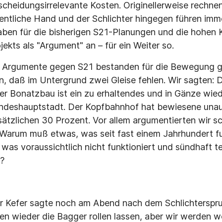
scheidungsirrelevante Kosten. Originellerweise rechnen
ffentliche Hand und der Schlichter hingegen führen imm
ben für die bisherigen S21-Planungen und die hohen K
ekts als "Argument" an – für ein Weiter so.
n Argumente gegen S21 bestanden für die Bewegung 
in, daß im Untergrund zwei Gleise fehlen. Wir sagten:
 Der Bonatzbau ist ein zu erhaltendes und in Gänze wi
ndeshauptstadt. Der Kopfbahnhof hat bewiesene una
ätzlichen 30 Prozent. Vor allem argumentierten wir sc
Warum muß etwas, was seit fast einem Jahrhundert fun
was voraussichtlich nicht funktioniert und sündhaft te
?
r Kefer sagte noch am Abend nach dem Schlichterspru
gen wieder die Bagger rollen lassen, aber wir werden 