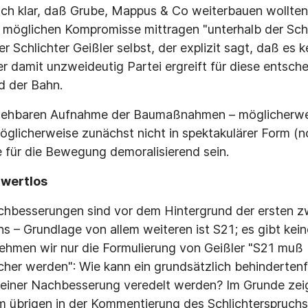
och klar, daß Grube, Mappus & Co weiterbauen wollte
e möglichen Kompromisse mittragen "unterhalb der Sch
er Schlichter Geißler selbst, der explizit sagt, daß es
 damit unzweideutig Partei ergreift für diese entsche
d der Bahn.
sehbaren Aufnahme der Baumaßnahmen – möglicherwei
licherweise zunächst nicht in spektakulärer Form (n
e für die Bewegung demoralisierend sein.
wertlos
chbesserungen sind vor dem Hintergrund der ersten z
hs – Grundlage von allem weiteren ist S21; es gibt kei
ehmen wir nur die Formulierung von Geißler "S21 muß
cher werden": Wie kann ein grundsätzlich behindertenf
 einer Nachbesserung veredelt werden? Im Grunde zeig
im übrigen in der Kommentierung des Schlichterspruch