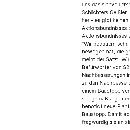
uns das sinnvoll ers
Schlichters Geißler
her – es gibt keine
Aktionsbündnisses d
Aktionsbündnisses 
"Wir bedauern sehr,
bewogen hat, die gr
meint der Satz: "Wi
Befürworter von S2
Nachbesserungen ir
zu den Nachbesserun
einem Baustopp verb
sinngemäß argument
benötigt neue Planf
Baustopp. Damit abe
fragwürdig sie an si