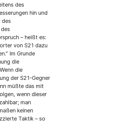
eitens des
besserungen hin und
r des
 des
spruch – heißt es:
worter von S21 dazu
en." Im Grunde
hung die
 Wenn die
mung der S21-Gegner
dann müßte das mit
folgen, wenn dieser
zahlbar; man
rmaßen keinen
zierte Taktik – so