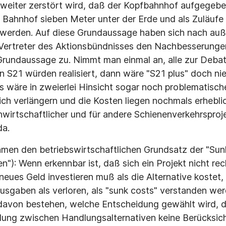
weiter zerstört wird, daß der Kopfbahnhof aufgegebe
r Bahnhof sieben Meter unter der Erde und als Zuläufe
 werden. Auf diese Grundaussage haben sich nach auß
e Vertreter des Aktionsbündnisses den Nachbesserung
Grundaussage zu. Nimmt man einmal an, alle zur Deba
S21 würden realisiert, dann wäre "S21 plus" doch ni
Es wäre in zweierlei Hinsicht sogar noch problematisch
ich verlängern und die Kosten liegen nochmals erhebli
nwirtschaftlicher und für andere Schienenverkehrsproje
da.
hmen den betriebswirtschaftlichen Grundsatz der "Sun
n"): Wenn erkennbar ist, daß sich ein Projekt nicht r
neues Geld investieren muß als die Alternative kostet
sgaben als verloren, als "sunk costs" verstanden wer
avon bestehen, welche Entscheidung gewählt wird, dü
dung zwischen Handlungsalternativen keine Berücksich