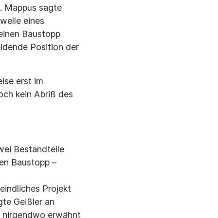
n. Mappus sagte
welle eines
 keinen Baustopp
idende Position der
se erst im
och kein Abriß des
wei Bestandteile
nen Baustopp –
eindliches Projekt
te Geißler an
s nirgendwo erwähnt