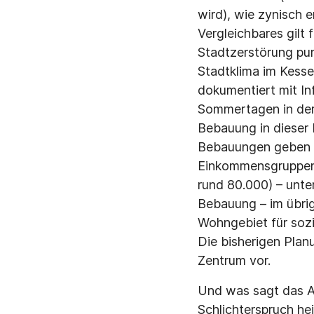
wird), wie zynisch e
Vergleichbares gilt
Stadtzerstörung pur
Stadtklima im Kessel
dokumentiert mit In
Sommertagen in der 
Bebauung in dieser 
Bebauungen geben – 
Einkommensgruppen" 
rund 80.000) – unter
Bebauung – im übrig
Wohngebiet für sozi
Die bisherigen Plan
Zentrum vor.
Und was sagt das Ak
Schlichterspruch he