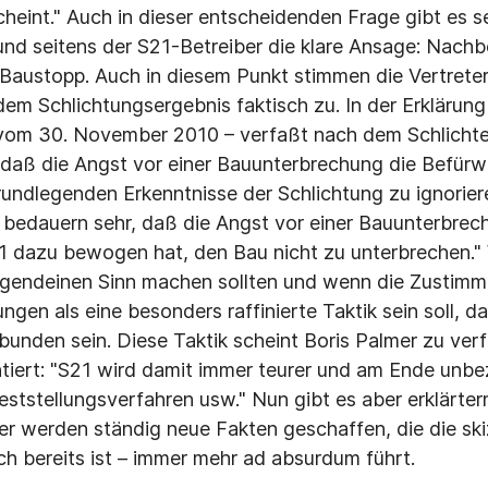
cheint." Auch in dieser entscheidenden Frage gibt es s
 und seitens der S21-Betreiber die klare Ansage: Nach
n Baustopp. Auch in diesem Punkt stimmen die Vertrete
em Schlichtungsergebnis faktisch zu. In der Erklärung
vom 30. November 2010 – verfaßt nach dem Schlichter
 daß die Angst vor einer Bauunterbrechung die Befür
undlegenden Erkenntnisse der Schlichtung zu ignorier
r bedauern sehr, daß die Angst vor einer Bauunterbrec
1 dazu bewogen hat, den Bau nicht zu unterbrechen."
gendeinen Sinn machen sollten und wenn die Zustim
gen als eine besonders raffinierte Taktik sein soll, 
unden sein. Diese Taktik scheint Boris Palmer zu ver
iert: "S21 wird damit immer teurer und am Ende unbe
eststellungsverfahren usw." Nun gibt es aber erklärte
r werden ständig neue Fakten geschaffen, die die skiz
ch bereits ist – immer mehr ad absurdum führt.