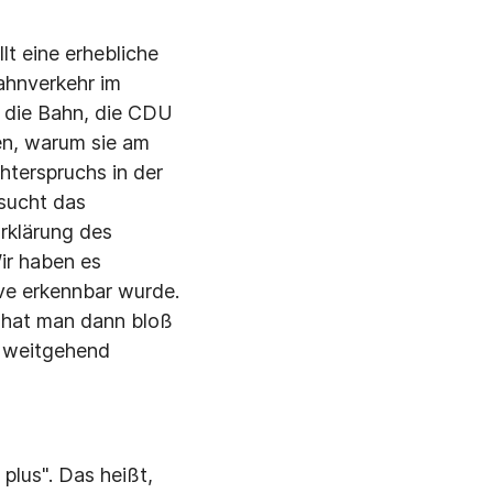
lt eine erhebliche
ahnverkehr im
d die Bahn, die CDU
en, warum sie am
terspruchs in der
rsucht das
Erklärung des
ir haben es
ve erkennbar wurde.
m hat man dann bloß
, weitgehend
plus". Das heißt,